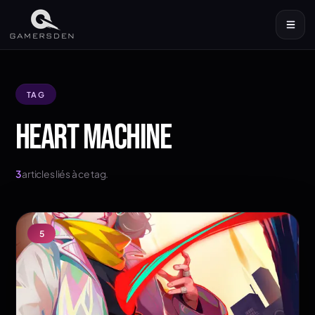
TAG
HEART MACHINE
3
articles liés à ce tag.
5