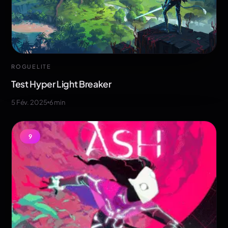
ROGUELITE
Test Hyper Light Breaker
5 Fév. 2025
6
min
9