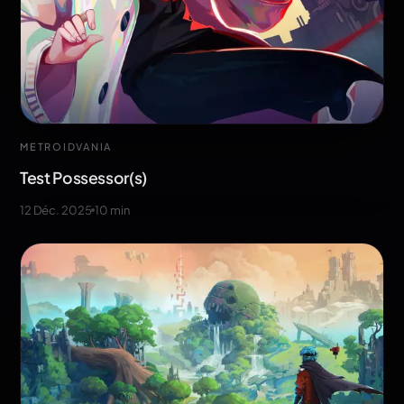
METROIDVANIA
Test Possessor(s)
12 Déc. 2025
10
min