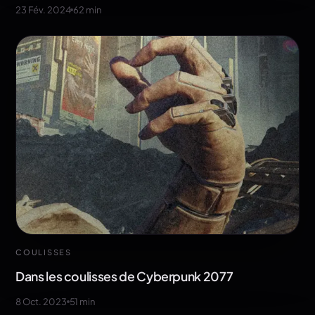
23 Fév. 2024
62
min
COULISSES
Dans les coulisses de Cyberpunk 2077
8 Oct. 2023
51
min