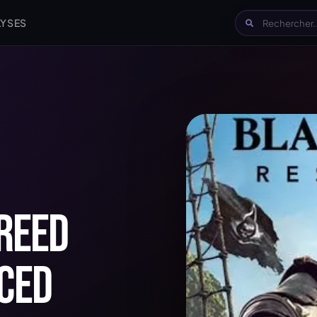
LYSES
CREED
TEST ASSASSIN'S
CED