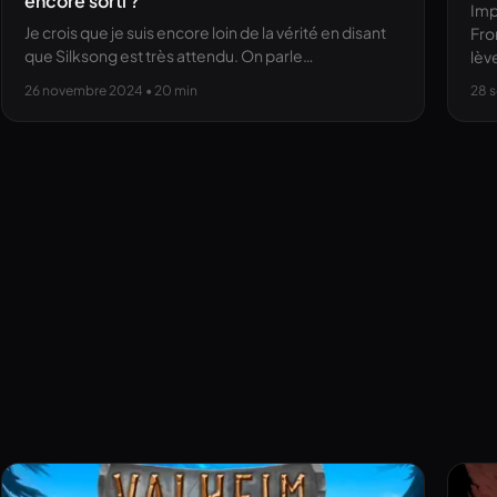
encore sorti ?
Imp
Je crois que je suis encore loin de la vérité en disant
Fro
que Silksong est très attendu. On parle…
lèv
26 novembre 2024
• 20 min
28 