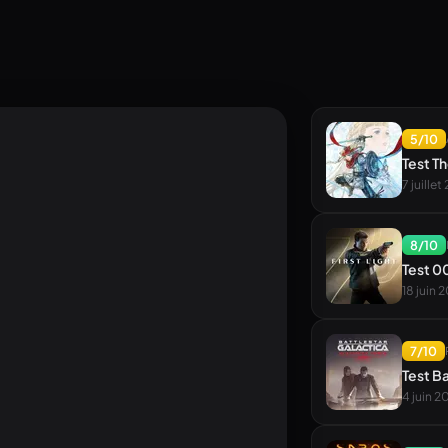
5
/10
Test Th
7 juillet
8
/10
Test 00
18 juin 
7
/10
Test B
4 juin 2