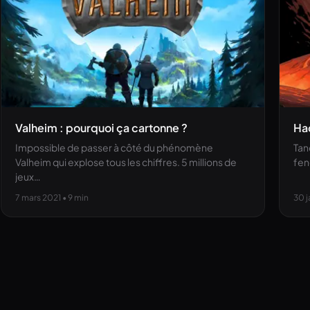
Valheim : pourquoi ça cartonne ?
Had
Impossible de passer à côté du phénomène
Tan
Valheim qui explose tous les chiffres. 5 millions de
fen
jeux…
7 mars 2021
• 9 min
30 j