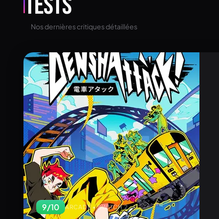
Tests
Nos dernières critiques détaillées
9
/10
ARCADE • SWITCH 2