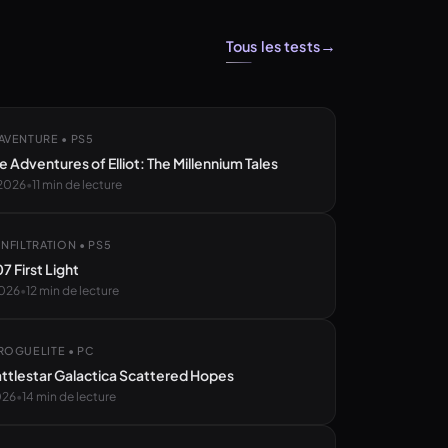
→
Tous les tests
AVENTURE • PS5
e Adventures of Elliot: The Millennium Tales
 2026
•
11
min de lecture
INFILTRATION • PS5
7 First Light
2026
•
12
min de lecture
ROGUELITE • PC
attlestar Galactica Scattered Hopes
026
•
14
min de lecture