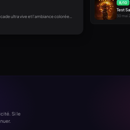
8
/10
Test S
30 mai 
arcade ultra vive et l’ambiance colorée…
ité. Si le
inuer.