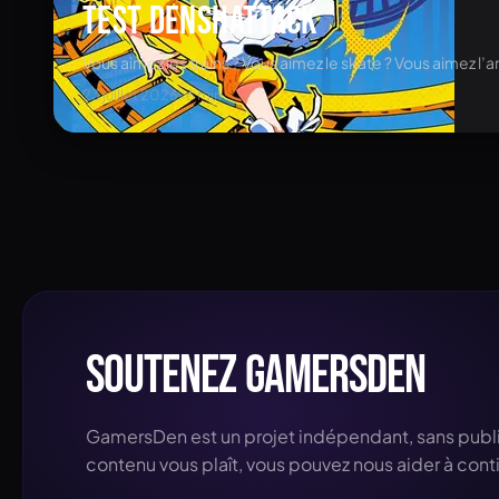
Test Denshattack
Vous aimez les trains ? Vous aimez le skate ? Vous aimez l’
23 juillet 2026
•
6
min
Soutenez GamersDen
GamersDen est un projet indépendant, sans public
contenu vous plaît, vous pouvez nous aider à cont