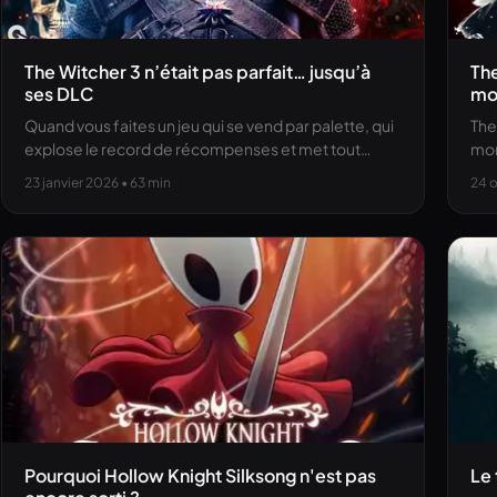
The Witcher 3 n’était pas parfait… jusqu’à
The
ses DLC
mo
Quand vous faites un jeu qui se vend par palette, qui
The
explose le record de récompenses et met tout…
mon
23 janvier 2026
• 63 min
24 
Pourquoi Hollow Knight Silksong n'est pas
Le 