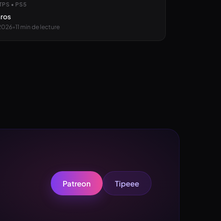
TPS • PS5
aros
2026
•
11
min de lecture
Patreon
Tipeee