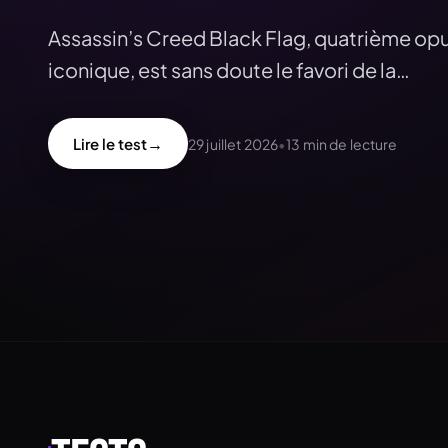
Assassin’s Creed Black Flag, quatrième opu
iconique, est sans doute le favori de la…
→
Lire le test
29 juillet 2026
•
13
min de lecture