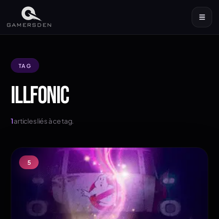
TAG
ILLFONIC
1
articles liés à ce tag.
5