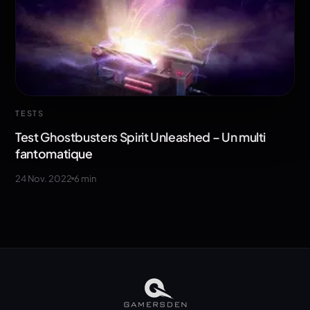
TESTS
Test Ghostbusters Spirit Unleashed – Un multi
fantomatique
24 Nov. 2022
6
min