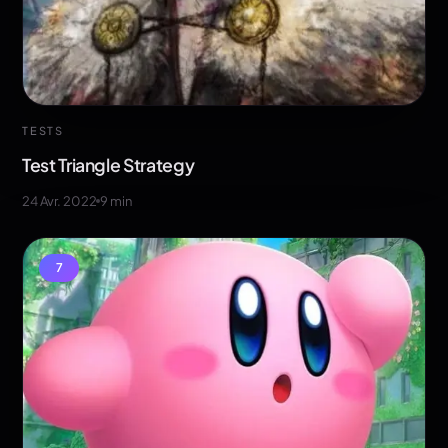
TESTS
Test Triangle Strategy
24 Avr. 2022
9
min
7