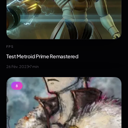
FPS
Test Metroid Prime Remastered
26 Fév. 2023
7
min
8