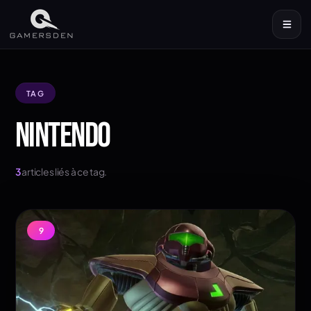
TAG
NINTENDO
3
articles liés à ce tag.
9