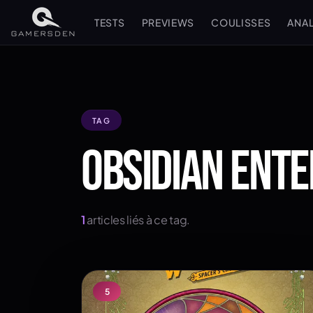
TESTS
PREVIEWS
COULISSES
ANA
TAG
OBSIDIAN ENT
1
articles liés à ce tag.
5