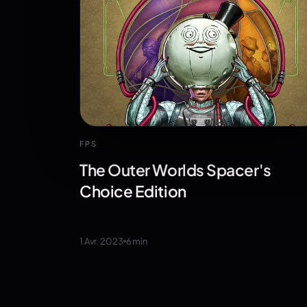
FPS
The Outer Worlds Spacer's
Choice Edition
1 Avr. 2023
6
min