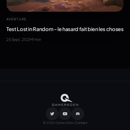
AVENTURE
Test Lost in Random - le hasard fait bien les choses
25 Sept. 2021
9
min
·
©
2026
GamersDen
Contact