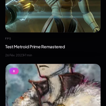
FPS
Test Metroid Prime Remastered
26 Fév. 2023
7
min
8