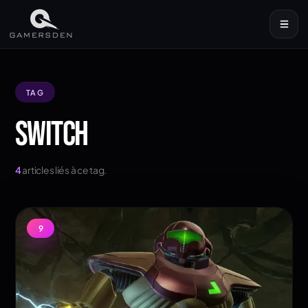
TAG
SWITCH
4
articles liés à ce tag.
9