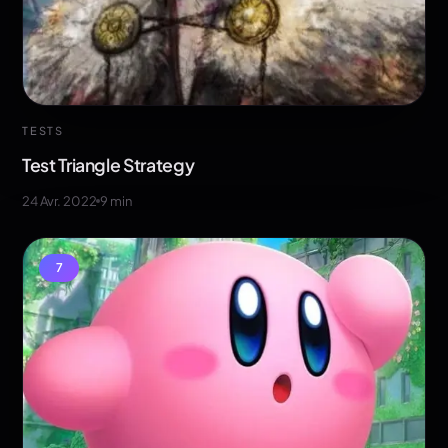
TESTS
Test Triangle Strategy
24 Avr. 2022
9
min
7