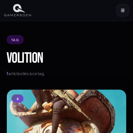
TAG
VOLITION
1
articles liés à ce tag.
6