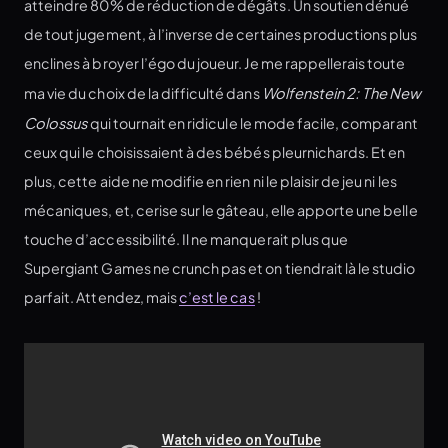
atteindre 80% de réduction de dégâts. Un soutien dénué
de tout jugement, à l’inverse de certaines productions plus
enclines à broyer l’égo du joueur. Je me rappellerais toute
ma vie du choix de la difficulté dans
Wolfenstein 2: The New
Colossus
qui tournait en ridicule le mode facile, comparant
ceux qui le choisissaient à des bébés pleurnichards. Et en
plus, cette aide ne modifie en rien ni le plaisir de jeu ni les
mécaniques, et, cerise sur le gâteau, elle apporte une belle
touche d’accessibilité. Il ne manquerait plus que
Supergiant Games ne crunch pas et on tiendrait là le studio
parfait. Attendez, mais
c’est le cas
!