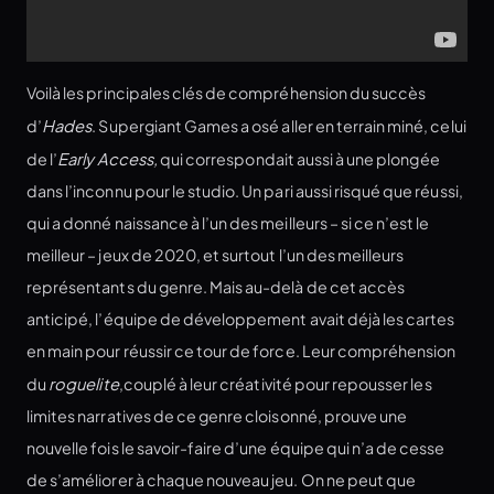
Voilà les principales clés de compréhension du succès
d’
Hades
. Supergiant Games a osé aller en terrain miné, celui
de l’
Early Access,
qui correspondait aussi à une plongée
dans l’inconnu pour le studio. Un pari aussi risqué que réussi,
qui a donné naissance à l’un des meilleurs – si ce n’est le
meilleur – jeux de 2020, et surtout l’un des meilleurs
représentants du genre. Mais au-delà de cet accès
anticipé, l’équipe de développement avait déjà les cartes
en main pour réussir ce tour de force. Leur compréhension
du
roguelite
,couplé à leur créativité pour repousser les
limites narratives de ce genre cloisonné, prouve une
nouvelle fois le savoir-faire d’une équipe qui n’a de cesse
de s’améliorer à chaque nouveau jeu. On ne peut que