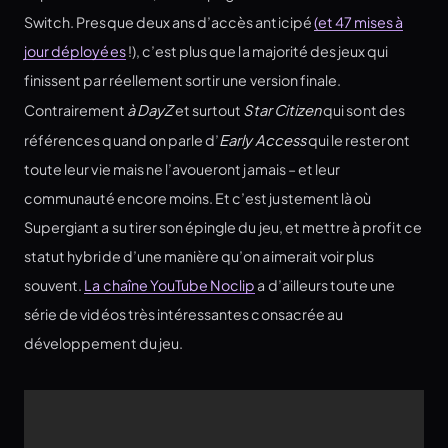
Switch. Presque deux ans d’accès anticipé
(et 47 mises à
jour déployées
!), c’est plus que la majorité des jeux qui
finissent par réellement sortir une version finale.
Contrairement
à DayZ
et surtout
Star Citizen
qui sont des
références quand on parle d’
Early Access
qui le resteront
toute leur vie mais ne l’avoueront jamais – et leur
communauté encore moins. Et c’est justement là où
Supergiant a su tirer son épingle du jeu, et mettre à profit ce
statut hybride d’une manière qu’on aimerait voir plus
souvent.
La chaîne YouTube Noclip
a d’ailleurs toute une
série de vidéos très intéressantes consacrée au
développement du jeu.