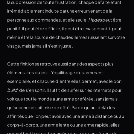
la suppression de toute frustration, chaque défaite étant
irrémédiablement induite par une erreur venant de la
personne aux commandes, et elle seule.
Hades
peut être
punitif, il peut être difficile, il peut être exaspérant, il peut
même être la source de chaudes larmes ruisselant sur votre
visage, mais jamais il n’est injuste.
Cette finition se retrouve aussi dans des aspects plus
élémentaires du jeu. L’équilibrage des armes est
exemplaire, et chacune d’entre elles permet, avec le bon
build,
de s’en sortir. Il suffit de surfer sur les internets pour
voir que tout le monde a une arme préférée, sans jamais
qu’aucune ne soit mise de côté. Parce qu’au-delà des
affinités que l’on peut avoir avec une arme à distance ou au
corps-à-corps, une arme lente ou une arme rapide, elles
permettent toutes de manière égale de venir à bout de