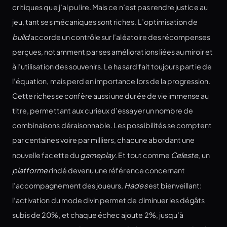
critiques que j’ai pu lire. Mais ce n’est pas rendre justice au
jeu, tant ses mécaniques sont riches. L’optimisation de
build
accorde un contrôle sur l’aléatoire des récompenses
perçues, notamment par ses améliorations liées au miroir et
à l’utilisation des souvenirs. Le hasard fait toujours partie de
l’équation, mais perd en importance lors de la progression.
Cette richesse confère aussi une durée de vie immense au
titre, permettant aux curieux d’essayer un nombre de
combinaisons déraisonnable. Les possibilités se comptent
par centaines voire par milliers, chacune abordant une
nouvelle facette du
gameplay
. Et tout comme
Celeste
, un
platformer
indé devenu une référence concernant
l’accompagnement des joueurs,
Hades
est bienveillant:
l’activation du mode divin permet de diminuer les dégâts
subis de 20%, et chaque échec ajoute 2%, jusqu’à