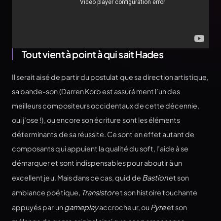
Tout vient à point à qui sait Hades
Il serait aisé de partir du postulat que sa direction artistique,
sa bande-son (Darren Korb est assurément l’un des
meilleurs compositeurs occidentaux de cette décennie,
oui j’ose !), ou encore son écriture sont les éléments
déterminants de sa réussite. Ce sont en effet autant de
composants qui appuient la qualité du soft, l’aide à se
démarquer et sont indispensables pour aboutir à un
excellent jeu. Mais dans ce cas, quid de
Bastion
et son
ambiance poétique,
Transistor
et son histoire touchante
appuyés par un
gameplay
accrocheur, ou
Pyre
et son