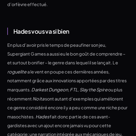
d’orfèvre effectué.
Hades vous va si bien
En plus d’avoir pris le temps de peaufiner son jeu,
Supergiant Games a aussi eu le bon goût de comprendre –
et surtout bonifier – le genre dans lequel il se lançait. Le
roguelite
a le vent en poupe ces dernières années,
notamment grâce aux innovations apportées par des titres
marquants.
Darkest Dungeon
,
FTL
,
Slay the Spire
ou plus
récemment
Noita
sont autant d’exemples qui améliorent
ce genre considéré encore il y a peu comme une niche pour
masochistes.
Hades
fait donc partie de ces avant-
gardistes avec un ajout encore jamais vu pour cette
catégorie: une narration intégrée aux mécaniques de jeu.