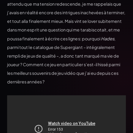
attendu que ma tension redescende, je me rappelais que
j’avais en réalité encore des intrigues inachevées à terminer,
et tout alla finalement mieux. Mais vint se lover subitement
dans mon esprit une question qui me tarabiscotait, et me
poussa finalement à écrire ces lignes: pourquoi
Hades
,
parmi tout le catalogue de Supergiant – intégralement
rempli de jeux de qualité –, a donc tant marqué ma vie de
joueur ? Comment ce jeu en particulier s’est-il hissé parmi
les meilleurs souvenirs de jeu vidéo que j’ai eu depuis ces
dernières années ?