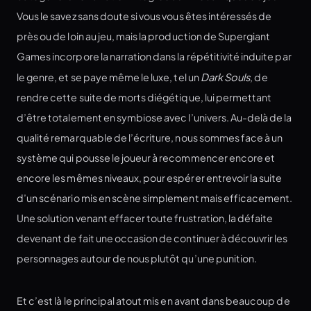
Vous le savez sans doute si vous vous êtes intéressés de
près ou de loin au jeu, mais la production de Supergiant
Games incorpore la narration dans la répétitivité induite par
le genre, et se paye même le luxe, tel un
Dark Souls
, de
rendre cette suite de morts diégétique, lui permettant
d’être totalement en symbiose avec l’univers. Au-delà de la
qualité remarquable de l’écriture, nous sommes face à un
système qui pousse le joueur à recommencer encore et
encore les mêmes niveaux, pour espérer entrevoir la suite
d’un scénario mis en scène simplement mais efficacement.
Une solution venant effacer toute frustration, la défaite
devenant de fait une occasion de continuer à découvrir les
personnages autour de nous plutôt qu’une punition.
Et c’est là le principal atout mis en avant dans beaucoup de