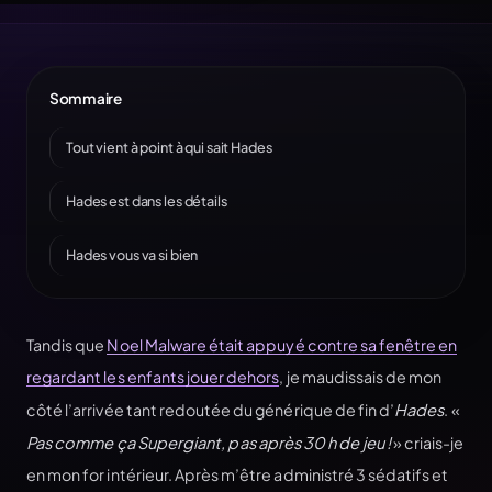
Sommaire
Tout vient à point à qui sait Hades
Hades est dans les détails
Hades vous va si bien
Tandis que
Noel Malware était appuyé contre sa fenêtre en
regardant les enfants jouer dehors
, je maudissais de mon
côté l’arrivée tant redoutée du générique de fin d’
Hades
. «
Pas comme ça Supergiant, pas après 30 h de jeu
!
» criais-je
en mon for intérieur. Après m’être administré 3 sédatifs et