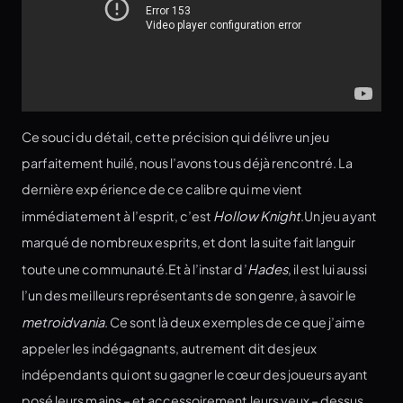
Ce souci du détail, cette précision qui délivre un jeu
parfaitement huilé, nous l’avons tous déjà rencontré. La
dernière expérience de ce calibre qui me vient
immédiatement à l’esprit, c’est
Hollow Knight
.Un jeu ayant
marqué de nombreux esprits, et dont la suite fait languir
toute une communauté.Et à l’instar d’
Hades
, il est lui aussi
l’un des meilleurs représentants de son genre, à savoir le
metroidvania
. Ce sont là deux exemples de ce que j’aime
appeler les indégagnants, autrement dit des jeux
indépendants qui ont su gagner le cœur des joueurs ayant
posé leurs mains – et accessoirement leurs yeux – dessus.