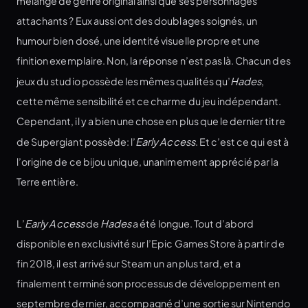
mélange de genre original ainsi que ses personnages
attachants ? Eux aussi ont des doublages soignés, un
humour bien dosé, une identité visuelle propre et une
finition exemplaire. Non, la réponse n’est pas là. Chacun des
jeux du studio possède les mêmes qualités qu’
Hades
,
cette même sensibilité et ce charme du jeu indépendant.
Cependant, il y a bien une chose en plus que le dernier titre
de Supergiant possède: l’
Early Access
. Et c’est ce qui est à
l’origine de ce bijou unique, unanimement apprécié par la
Terre entière.
L’
Early Access
de
Hades
a été longue. Tout d’abord
disponible en exclusivité sur l’Epic Games Store à partir de
fin 2018, il est arrivé sur Steam un an plus tard, et a
finalement terminé son processus de développement en
septembre dernier, accompagné d’une sortie sur Nintendo