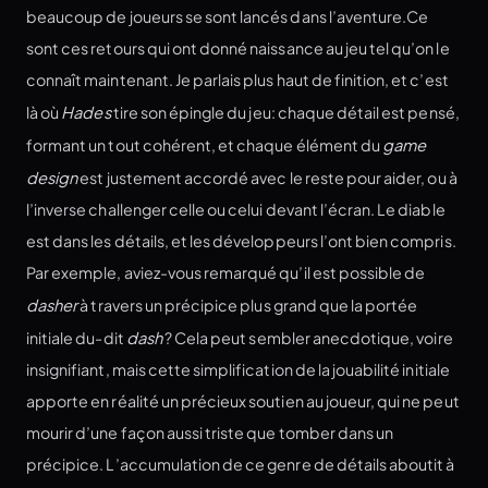
beaucoup de joueurs se sont lancés dans l’aventure.Ce
sont ces retours qui ont donné naissance au jeu tel qu’on le
connaît maintenant. Je parlais plus haut de finition, et c’est
là où
Hades
tire son épingle du jeu: chaque détail est pensé,
formant un tout cohérent, et chaque élément du
game
design
est justement accordé avec le reste pour aider, ou à
l’inverse challenger celle ou celui devant l’écran. Le diable
est dans les détails, et les développeurs l’ont bien compris.
Par exemple, aviez-vous remarqué qu’il est possible de
dasher
à travers un précipice plus grand que la portée
initiale du-dit
dash
? Cela peut sembler anecdotique, voire
insignifiant, mais cette simplification de la jouabilité initiale
apporte en réalité un précieux soutien au joueur, qui ne peut
mourir d’une façon aussi triste que tomber dans un
précipice. L’accumulation de ce genre de détails aboutit à