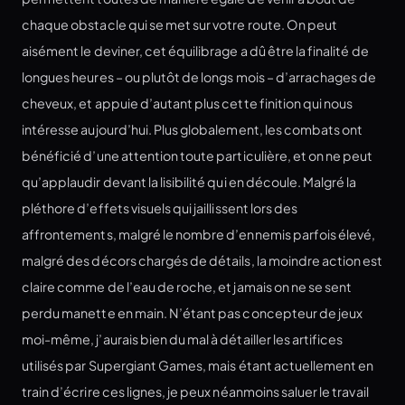
chaque obstacle qui se met sur votre route. On peut
aisément le deviner, cet équilibrage a dû être la finalité de
longues heures – ou plutôt de longs mois – d’arrachages de
cheveux, et appuie d’autant plus cette finition qui nous
intéresse aujourd’hui. Plus globalement, les combats ont
bénéficié d’une attention toute particulière, et on ne peut
qu’applaudir devant la lisibilité qui en découle. Malgré la
pléthore d’effets visuels qui jaillissent lors des
affrontements, malgré le nombre d’ennemis parfois élevé,
malgré des décors chargés de détails, la moindre action est
claire comme de l’eau de roche, et jamais on ne se sent
perdu manette en main. N’étant pas concepteur de jeux
moi-même, j’aurais bien du mal à détailler les artifices
utilisés par Supergiant Games, mais étant actuellement en
train d’écrire ces lignes, je peux néanmoins saluer le travail