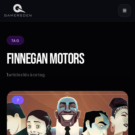
TAG
FINNEGAN MOTORS
1
articles liés à ce tag.
7