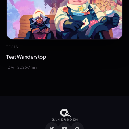
TESTS
Test Wanderstop
12 Avr. 2025
7
min