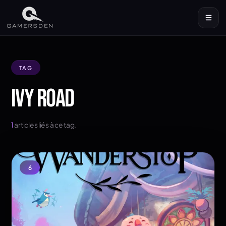
TAG
IVY ROAD
1
articles liés à ce tag.
6