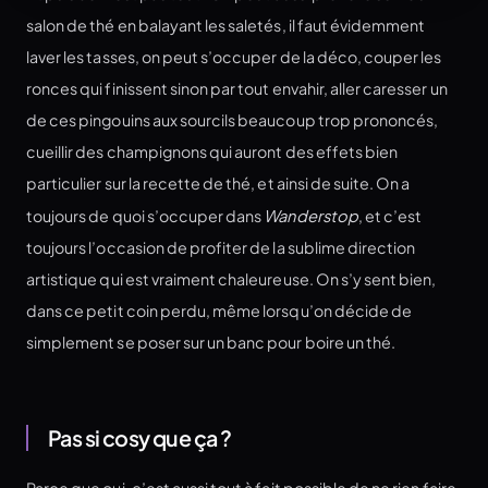
salon de thé en balayant les saletés, il faut évidemment
laver les tasses, on peut s’occuper de la déco, couper les
ronces qui finissent sinon par tout envahir, aller caresser un
de ces pingouins aux sourcils beaucoup trop prononcés,
cueillir des champignons qui auront des effets bien
particulier sur la recette de thé, et ainsi de suite. On a
toujours de quoi s’occuper dans
Wanderstop
, et c’est
toujours l’occasion de profiter de la sublime direction
artistique qui est vraiment chaleureuse. On s’y sent bien,
dans ce petit coin perdu, même lorsqu’on décide de
simplement se poser sur un banc pour boire un thé.
Pas si cosy que ça ?
Parce que oui, c’est aussi tout à fait possible de ne rien faire.