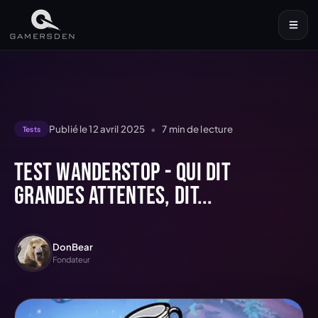
Publié le
12 avril 2025
•
7
min de lecture
Tests
Test Wanderstop - Qui dit
grandes attentes, dit...
DonBear
Fondateur