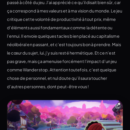
passé à côté du jeu. J’ai apprécié ce qu’il disait bien sûr, car
ça correspond à mes valeurs et à ma vision du monde. Le jeu
critique cette volonté de productivité à tout prix, même
d’éléments aussi fondamentaux comme la détente ou
l’ennui. Il envoie quelques tacles bien placé au capitalisme
néolibéral en passant, et c’est toujours bon à prendre. Mais
le cœur du sujet, lui, j’y suis resté hermétique. Et ce n’est
pas grave, mais ça amenuise forcément l’impact d’un jeu
comme Wanderstop. Attention toutefois, c’est quelque
chose de personnel, et nul doute qu’il saura toucher
d’autres personnes, dont peut-être vous !