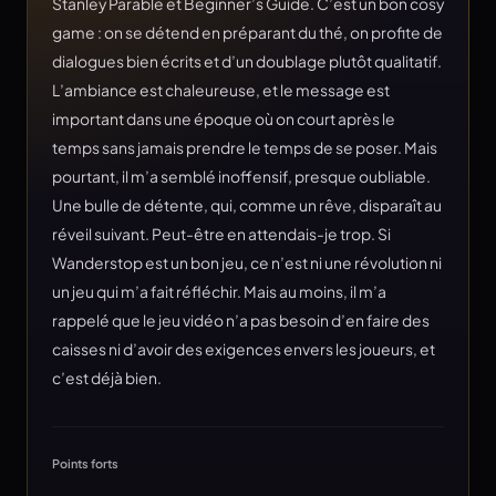
Stanley Parable et Beginner’s Guide. C’est un bon cosy
game : on se détend en préparant du thé, on profite de
dialogues bien écrits et d’un doublage plutôt qualitatif.
L’ambiance est chaleureuse, et le message est
important dans une époque où on court après le
temps sans jamais prendre le temps de se poser. Mais
pourtant, il m’a semblé inoffensif, presque oubliable.
Une bulle de détente, qui, comme un rêve, disparaît au
réveil suivant. Peut-être en attendais-je trop. Si
Wanderstop est un bon jeu, ce n’est ni une révolution ni
un jeu qui m’a fait réfléchir. Mais au moins, il m’a
rappelé que le jeu vidéo n’a pas besoin d’en faire des
caisses ni d’avoir des exigences envers les joueurs, et
c’est déjà bien.
Points forts