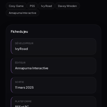
Cosy Game
PS5
Ivy Road
Davey Wreden
Annapurna Interactive
Fiche du jeu
DÉVELOPPEUR
Ivy Road
ÉDITEUR
Annapurna Interactive
SORTIE
11 mars 2025
PLATEFORME
PS5 et PC