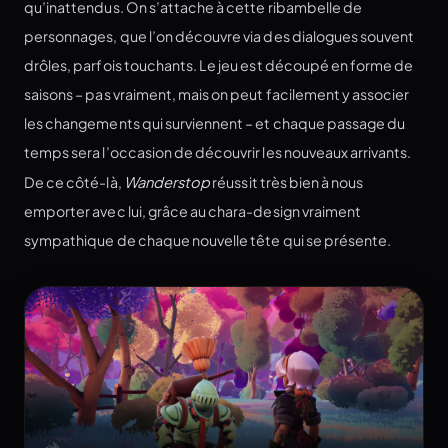
qu’inattendus. On s’attache à cette ribambelle de
personnages, que l’on découvre via des dialogues souvent
drôles, parfois touchants. Le jeu est découpé en forme de
saisons – pas vraiment, mais on peut facilement y associer
les changements qui surviennent – et chaque passage du
temps sera l’occasion de découvrir les nouveaux arrivants.
De ce côté-là,
Wanderstop
réussit très bien à nous
emporter avec lui, grâce au chara-design vraiment
sympathique de chaque nouvelle tête qui se présente.