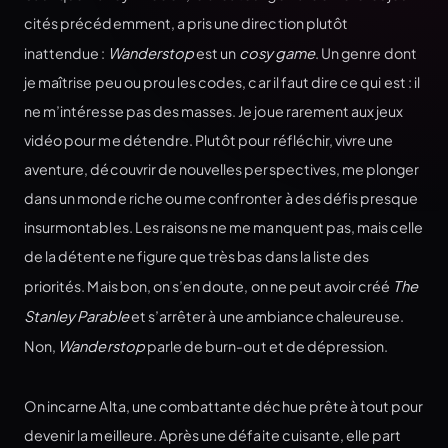
cités précédemment, a pris une direction plutôt
inattendue :
Wanderstop
est un
cosy game
. Un genre dont
je maîtrise peu ou prou les codes, car il faut dire ce qui est : il
ne m’intéresse pas des masses. Je joue rarement aux jeux
vidéo pour me détendre. Plutôt pour réfléchir, vivre une
aventure, découvrir de nouvelles perspectives, me plonger
dans un monde riche ou me confronter à des défis presque
insurmontables. Les raisons ne me manquent pas, mais celle
de la détente ne figure que très bas dans la liste des
priorités. Mais bon, on s’en doute, on ne peut avoir créé
The
Stanley Parable
et s’arrêter à une ambiance chaleureuse.
Non,
Wanderstop
parle de burn-out et de dépression.
On incarne Alta, une combattante déchue prête à tout pour
devenir la meilleure. Après une défaite cuisante, elle part