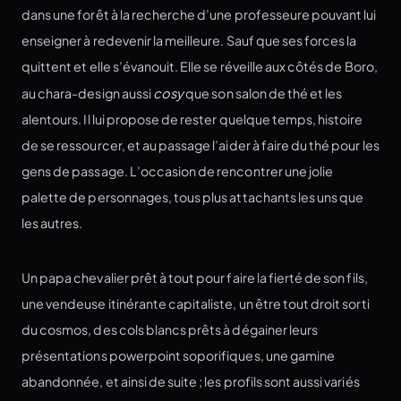
dans une forêt à la recherche d’une professeure pouvant lui
enseigner à redevenir la meilleure. Sauf que ses forces la
quittent et elle s’évanouit. Elle se réveille aux côtés de Boro,
au chara-design aussi
cosy
que son salon de thé et les
alentours. Il lui propose de rester quelque temps, histoire
de se ressourcer, et au passage l’aider à faire du thé pour les
gens de passage. L’occasion de rencontrer une jolie
palette de personnages, tous plus attachants les uns que
les autres.
Un papa chevalier prêt à tout pour faire la fierté de son fils,
une vendeuse itinérante capitaliste, un être tout droit sorti
du cosmos, des cols blancs prêts à dégainer leurs
présentations powerpoint soporifiques, une gamine
abandonnée, et ainsi de suite ; les profils sont aussi variés