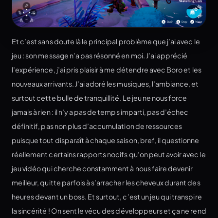
Et c’est sans doute là le principal problème que j’ai avec le
jeu : son message n’a pas résonné en moi. J’ai apprécié
l’expérience, j’ai pris plaisir à me détendre avec Boro et les
nouveaux arrivants. J’ai adoré les musiques, l’ambiance, et
surtout cette bulle de tranquillité. Le jeu ne nous force
jamais à rien : il n’y a pas de temps imparti, pas d’échec
définitif, pas non plus d’accumulation de ressources
puisque tout disparaît à chaque saison, bref, il questionne
réellement certains rapports nocifs qu’on peut avoir avec le
jeu vidéo qui cherche constamment à nous faire devenir
meilleur, quitte parfois à s’arracher les cheveux durant des
heures devant un boss. Et surtout, c’est un jeu qui transpire
la sincérité ! On sent le vécu des développeurs et ça ne rend