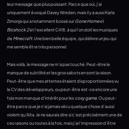
leur message que plus puissant. Parce que oui, j’ai
uniquement évoqué Davey Wreden, mais il y a aussi Karla
Zimonja qui a notamment bossé sur
Gone Home
et
Bioshock 2
et l’excellent C418, à qui l’on doit les musiques
de
Minecraft
. Une bien belle équipe, qui délivre un jeu qui
me semble être très personnel.
Mais voilà, le message ne m’a pas touché. Peut-être le
manque de subtilité et les gros sabots en sont la raison.
Peut-être que mes attentes étaient disproportionnées vu
le CV des développeurs, ou peut-être est-ce encore une
fois mon manque d’intérêt pour les
cosy game
. Ou peut-
être parce que je n’ai jamais vécu quelque chose d’aussi
violent qu’Alta. Je ne saurais dire si c’est précisément une de
ces raisons ou toutes à la fois, mais j’ai l’impression d’être