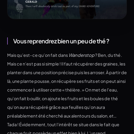
Vous reprendrez bien un peu de thé ?
Mais qu’est-ce qu’on fait dans
Wanderstop
? Ben, du thé.
Mais ce n’est pas si simple ! Il faut récupérer des graines, les
planter dans une position précise puis les arroser. À partir de
là, une plante pousse, on récupère ses fruits et on peut ainsi
commencer à utiliser cette « théière. » On met de l’eau,
qu’on fait bouillir, on ajoute les fruits et les boules de thé
qu’on aura récupéré grâce aux feuilles qu’on aura
préalablement été cherché aux alentours du salon, et…
Tada ! Évidemment, tout l’intérêt se situe dans le fait que
chaque fruit possède un effet bien à lui. L’un rend