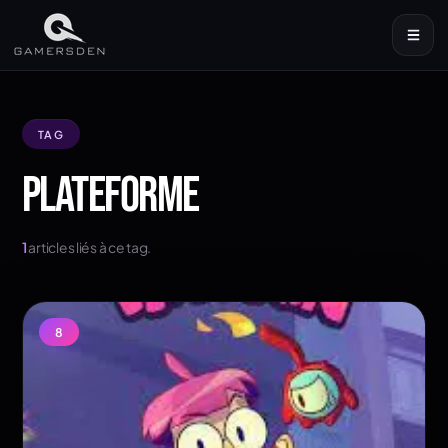
TAG
PLATEFORME
1
articles liés à ce tag.
8