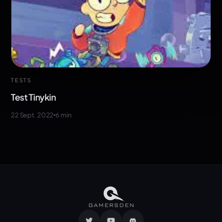
TESTS
Test Tinykin
22 Sept. 2022
6
min