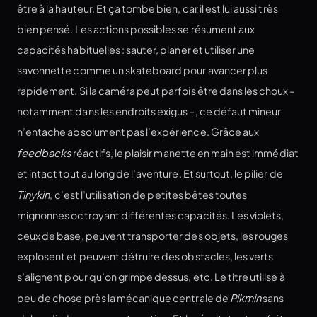
être à la hauteur. Et ça tombe bien, car il est lui aussi très
bien pensé. Les actions possibles se résument aux
capacités habituelles : sauter, planer et utiliser une
savonnette comme un skateboard pour avancer plus
rapidement. Si la caméra peut parfois être dans les choux –
notamment dans les endroits exigus –, ce défaut mineur
n’entache absolument pas l’expérience. Grâce aux
feedbacks
réactifs, le plaisir manette en main est immédiat
et intact tout au long de l’aventure. Et surtout, le pilier de
Tinykin
, c’est l’utilisation de petites bêtes toutes
mignonnes octroyant différentes capacités. Les violets,
ceux de base, peuvent transporter des objets, les rouges
explosent et peuvent détruire des obstacles, les verts
s’alignent pour qu’on grimpe dessus, etc. Le titre utilise à
peu de chose près la mécanique centrale de
Pikmin
sans