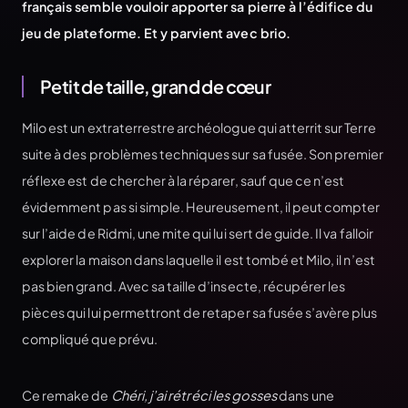
français semble vouloir apporter sa pierre à l’édifice du
jeu de plateforme. Et y parvient avec brio.
Petit de taille, grand de cœur
Milo est un extraterrestre archéologue qui atterrit sur Terre
suite à des problèmes techniques sur sa fusée. Son premier
réflexe est de chercher à la réparer, sauf que ce n’est
évidemment pas si simple. Heureusement, il peut compter
sur l’aide de Ridmi, une mite qui lui sert de guide. Il va falloir
explorer la maison dans laquelle il est tombé et Milo, il n’est
pas bien grand. Avec sa taille d’insecte, récupérer les
pièces qui lui permettront de retaper sa fusée s’avère plus
compliqué que prévu.
Ce remake de
Chéri, j’ai rétréci les gosses
dans une