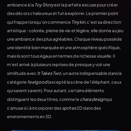
ambiance à la
Toy Story
est la parfaite excuse pour créer
des décors chaleureux et fun à explorer. Le premier point
qui frappe lorsqu’on commence
Tinykin
, c’est sa direction
artistique : colorée, pleine de vie et légère, elle donne au jeu
une ambiance des plus agréables. Chaque niveau possède
une identité bien marquée et une atmosphère spécifique,
mais ils sont tous égaux en termes de richesse visuelle. Il
m’est arrivé à plusieurs reprises de presque y voir une
similitude avec
It Takes Two
, un autre indispensable dans la
catégorie
feelgood
(excepté la scène de l’éléphant, ceux
qui savent savent). Pour autant, certains éléments
distinguent les deux titres, comme le
chara design
qui
s’amuse ici à incorporer des
sprites
2D dans des
environnements en 3D.