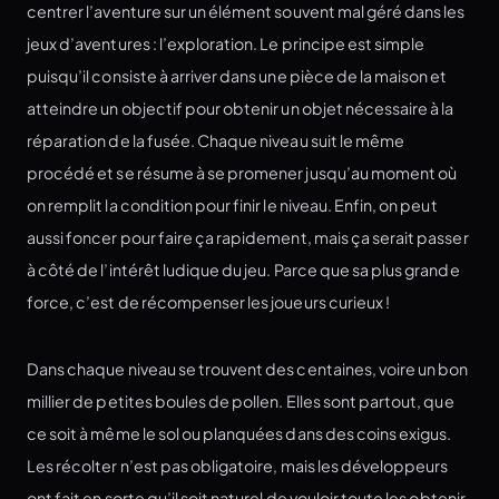
centrer l’aventure sur un élément souvent mal géré dans les
jeux d’aventures : l’exploration. Le principe est simple
puisqu’il consiste à arriver dans une pièce de la maison et
atteindre un objectif pour obtenir un objet nécessaire à la
réparation de la fusée. Chaque niveau suit le même
procédé et se résume à se promener jusqu’au moment où
on remplit la condition pour finir le niveau. Enfin, on peut
aussi foncer pour faire ça rapidement, mais ça serait passer
à côté de l’intérêt ludique du jeu. Parce que sa plus grande
force, c’est de récompenser les joueurs curieux !
Dans chaque niveau se trouvent des centaines, voire un bon
millier de petites boules de pollen. Elles sont partout, que
ce soit à même le sol ou planquées dans des coins exigus.
Les récolter n’est pas obligatoire, mais les développeurs
ont fait en sorte qu’il soit naturel de vouloir toute les obtenir