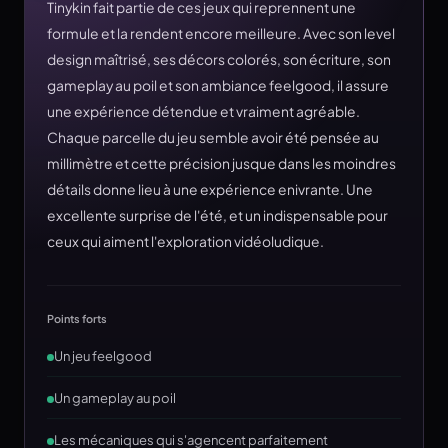
Tinykin fait partie de ces jeux qui reprennent une
formule et la rendent encore meilleure. Avec son level
design maîtrisé, ses décors colorés, son écriture, son
gameplay au poil et son ambiance feelgood, il assure
une expérience détendue et vraiment agréable.
Chaque parcelle du jeu semble avoir été pensée au
millimètre et cette précision jusque dans les moindres
détails donne lieu à une expérience enivrante. Une
excellente surprise de l'été, et un indispensable pour
ceux qui aiment l'exploration vidéoludique.
Points forts
Un jeu feelgood
Un gameplay au poil
Les mécaniques qui s'agencent parfaitement