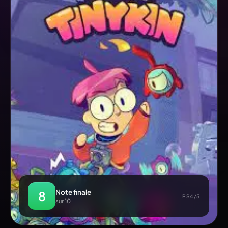
Note finale
8
PS4/5
sur 10