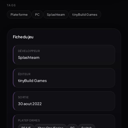
TAGS
Plateforme
PC
Splashteam
tinyBuild Games
Fiche du jeu
DÉVELOPPEUR
Splashteam
ÉDITEUR
tinyBuild Games
SORTIE
30 aout 2022
PLATEFORMES
PS4/5
Xbox One/Series
PC
Switch