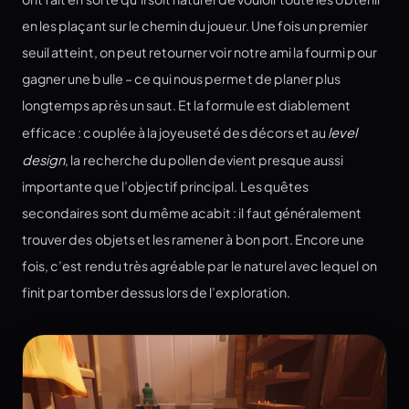
en les plaçant sur le chemin du joueur. Une fois un premier
seuil atteint, on peut retourner voir notre ami la fourmi pour
gagner une bulle – ce qui nous permet de planer plus
longtemps après un saut. Et la formule est diablement
efficace : couplée à la joyeuseté des décors et au
level
design
, la recherche du pollen devient presque aussi
importante que l’objectif principal. Les quêtes
secondaires sont du même acabit : il faut généralement
trouver des objets et les ramener à bon port. Encore une
fois, c’est rendu très agréable par le naturel avec lequel on
finit par tomber dessus lors de l’exploration.