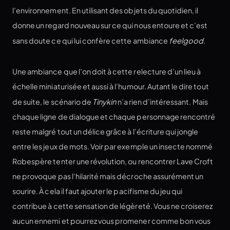
l’environnement. En utilisant des objets du quotidien, il
donne un regard nouveau sur ce qui nous entoure et c’est
sans doute ce qui lui confère cette ambiance
feelgood
.
Une ambiance que l’on doit à cette relecture d’un lieu à
échelle miniaturisée et aussi à l’humour. Autant le dire tout
de suite, le scénario de
Tinykin
n’a rien d’intéressant. Mais
chaque ligne de dialogue et chaque personnage rencontré
reste malgré tout un délice grâce à l’écriture qui jongle
entre les jeux de mots. Voir par exemple un insecte nommé
Robespère tenter une révolution, ou rencontrer Lave Croft
ne provoque pas l’hilarité mais décroche assurément un
sourire. À cela il faut ajouter le pacifisme du jeu qui
contribue à cette sensation de légèreté. Vous ne croiserez
aucun ennemi et pourrez vous promener comme bon vous