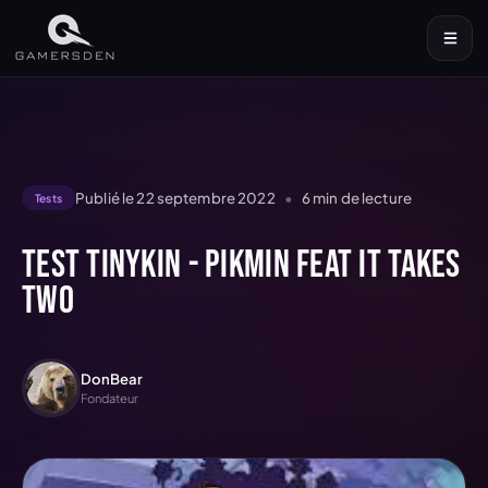
Publié le
22 septembre 2022
•
6
min de lecture
Tests
Test Tinykin - Pikmin feat It Takes
Two
DonBear
Fondateur