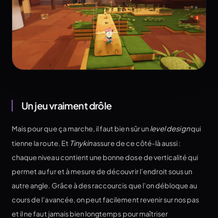
Un jeu vraiment drôle
Mais pour que ça marche, il faut bien sûr un
level design
qui
tienne la route. Et
Tinykin
assure de ce côté-là aussi :
chaque niveau contient une bonne dose de verticalité qui
permet au fur et à mesure de découvrir l’endroit sous un
autre angle. Grâce à des raccourcis que l’on débloque au
cours de l’avancée, on peut facilement revenir sur nos pas
et il ne faut jamais bien longtemps pour maîtriser