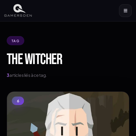
TAG
THE WITCHER
3
articles liés à ce tag.
6