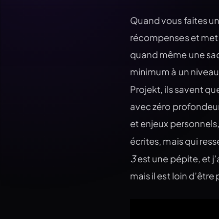
Quand vous faites un 
récompenses et met to
quand même une sacré
minimum à un niveau d
Projekt, ils savent q
avec zéro profondeur
et enjeux personnels
écrites, mais qui re
3
est une pépite, et 
mais il est loin d’être p