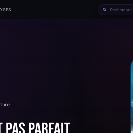
LYSES
cture
t pas parfait…