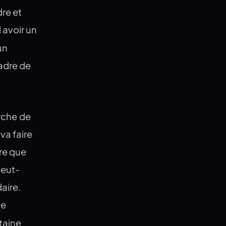
re et
 avoir un
un
adre de
erche de
va faire
ire que
peut-
aire.
de
taine