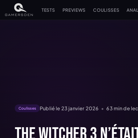
TESTS
PREVIEWS
COULISSES
ANA
Publié le
23 janvier 2026
•
63
min de le
Coulisses
The Witcher 3 n’étai