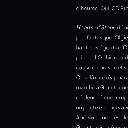
d’heures. Oui, CD Pro
Hearts of Stone
débu
peu fantasque, Olgie
hante les égouts d’Ox
prince d’Ophir, maudi
cause du poison et se
C’est là que réappara
marché à Geralt : un
déclenché une tempête
un pacte en cours avec
Après un duel des plu
Geralt trois quêtes im