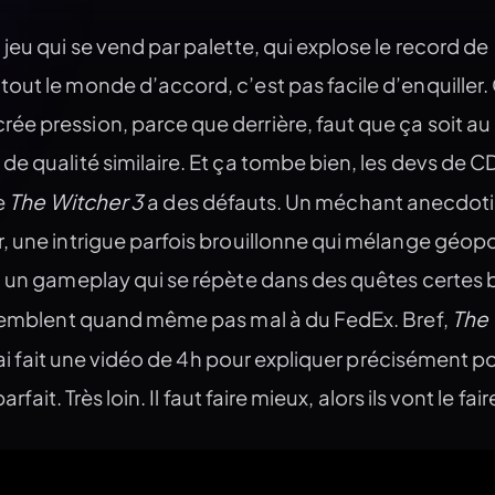
jeu qui se vend par palette, qui explose le record de
ut le monde d’accord, c’est pas facile d’enquiller.
e pression, parce que derrière, faut que ça soit au
e qualité similaire. Et ça tombe bien, les devs de C
The Witcher 3
ue
a des défauts. Un méchant anecdot
, une intrigue parfois brouillonne qui mélange géopo
, un gameplay qui se répète dans des quêtes certes 
The 
ssemblent quand même pas mal à du FedEx. Bref,
j’ai fait une vidéo de 4h pour expliquer précisément 
arfait. Très loin. Il faut faire mieux, alors ils vont le fair