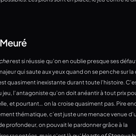
 Meuré
cher
est si réussie qu’on en oublie presque ses défaut
n majeur qui saute aux yeux quand on se penche sur la
st quasiment inexistante durant toute l’histoire. C’es
jeu, l’antagoniste qu’on doit anéantir à tout prix po
elle, et pourtant… on la croise quasiment pas. Pire enc
ment thématique, c’est juste une menace venue d’u
 profondeur, on pouvait le pardonner grâce à la
Hearts of Stone
res racontées, mais c’est là qu’
va br