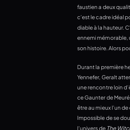
faustien a deux qual
c’est le cadre idéal 
diable à la hauteur. 
ennemi mémorable, u
son histoire. Alors po
Durant la première heu
Yennefer, Geralt atter
une rencontre loin d’
ce Gaunter de Meuré 
être au mieux l’un d
Impossible de se doute
The Witc
l’univers de