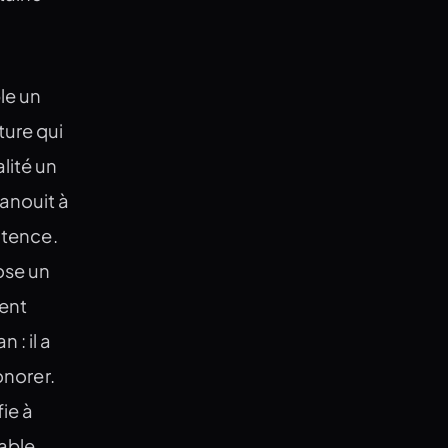
le un
ture qui
lité un
vanouit à
otence.
pose un
ment
 : il a
onorer.
ie à
iable