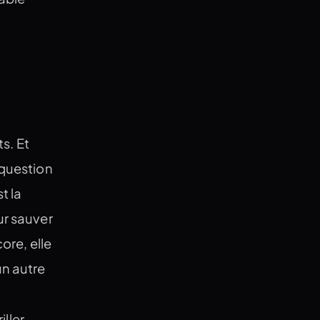
s. Et
 question
t la
ur sauver
ore, elle
n autre
iller.