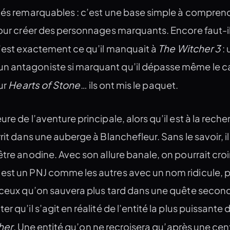
ités remarquables : c’est une base simple à comprend
pour créer des personnages marquants. Encore faut-il
The Witcher 3
C’est exactement ce qu’il manquait à
: 
n antagoniste si marquant qu’il dépasse même le c
Hearts of Stone
ur
… ils ont mis le paquet.
re de l’aventure principale, alors qu’il est à la rech
rit dans une auberge à Blanchefleur. Sans le savoir, il 
être anodine. Avec son allure banale, on pourrait cro
est un PNJ comme les autres avec un nom ridicule, 
e ceux qu’on sauvera plus tard dans une quête second
r qu’il s’agit en réalité de l’entité la plus puissante 
her
. Une entité qu’on ne recroisera qu’après une cen