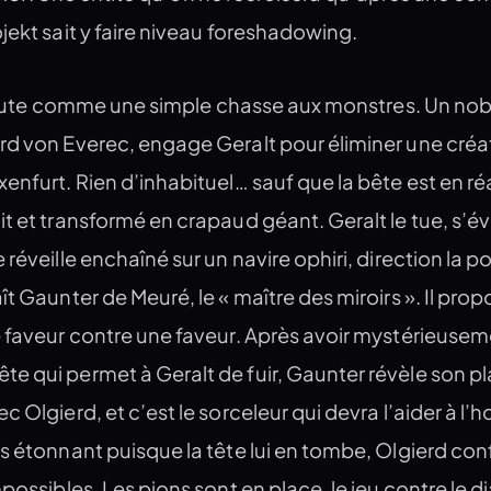
jekt sait y faire niveau foreshadowing.
te comme une simple chasse aux monstres. Un nob
rd von Everec, engage Geralt pour éliminer une créa
enfurt. Rien d’inhabituel… sauf que la bête est en réa
t et transformé en crapaud géant. Geralt le tue, s’é
 réveille enchaîné sur un navire ophiri, direction la p
ît Gaunter de Meuré, le « maître des miroirs ». Il pro
e faveur contre une faveur. Après avoir mystérieuse
 qui permet à Geralt de fuir, Gaunter révèle son plan
 Olgierd, et c’est le sorceleur qui devra l’aider à l’h
s étonnant puisque la tête lui en tombe, Olgierd conf
possibles. Les pions sont en place, le jeu contre le d