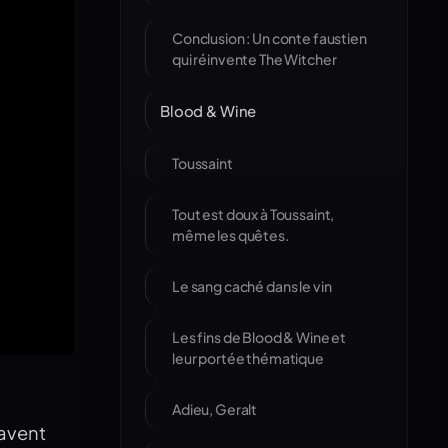
Conclusion : Un conte faustien
qui réinvente The Witcher
Blood & Wine
Toussaint
Tout est doux à Toussaint,
même les quêtes.
Le sang caché dans le vin
Les fins de Blood & Wine et
leur portée thématique
Adieu, Geralt
savent