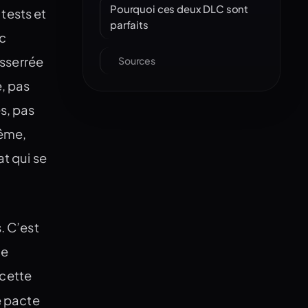
Pourquoi ces deux DLC sont
 tests et
parfaits
nc
esserrée
Sources
e, pas
es, pas
même,
at qui se
. C’est
ne
 cette
e pacte