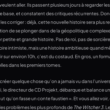
veulent aller. Ils passent plusieurs jours à regarder les
u de base, et constatent des critiques récurrentes. Do
les corriger : déjà, cette nouvelle histoire sera plus r
stion de se plonger dans de la géopolitique complex
petite et grande histoire. Pas de roi, pas de sorcièr
oire intimiste, mais une histoire ambitieuse quand 
ir sur environ 10h, c’est du costaud. En gros, un form
les dans les premiers tomes.
t créer quelque chose qu’on a jamais vu dans l’univers
 le directeur de CD Projekt, débarque et balance u
faut qu’on fasse un conte faustien ». Et vous allez voir,
The Witcher 3
des problèmes les plus profonds de
. L