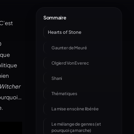
Sommaire
 C’est
Hearts of Stone
D
Gaunter de Meuré
ique
Olgierd Von Everec
litique
bien
Shani
Witcher
Thématiques
pourquoi…
e.
La mise en scène libérée
Le mélange de genres (et
pourquoi ça marche)