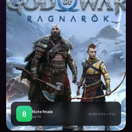
Note finale
8
AVENTURE • PS4
sur 10