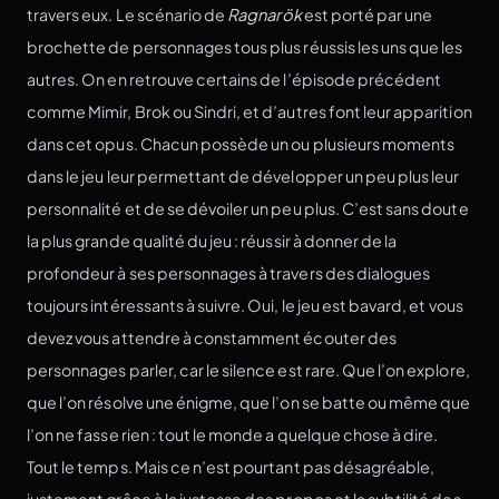
travers eux. Le scénario de
Ragnarök
est porté par une
brochette de personnages tous plus réussis les uns que les
autres. On en retrouve certains de l’épisode précédent
comme Mimir, Brok ou Sindri, et d’autres font leur apparition
dans cet opus. Chacun possède un ou plusieurs moments
dans le jeu leur permettant de développer un peu plus leur
personnalité et de se dévoiler un peu plus. C’est sans doute
la plus grande qualité du jeu : réussir à donner de la
profondeur à ses personnages à travers des dialogues
toujours intéressants à suivre. Oui, le jeu est bavard, et vous
devez vous attendre à constamment écouter des
personnages parler, car le silence est rare. Que l’on explore,
que l’on résolve une énigme, que l’on se batte ou même que
l’on ne fasse rien : tout le monde a quelque chose à dire.
Tout le temps. Mais ce n’est pourtant pas désagréable,
justement grâce à la justesse des propos et la subtilité des