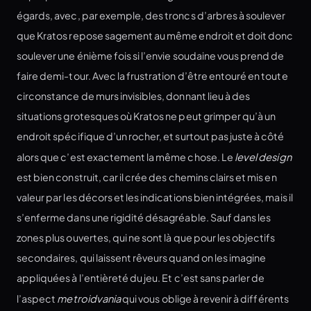
égards, avec, par exemple, des troncs d’arbres à soulever
que Kratos repose sagement au même endroit et doit donc
soulever une énième fois si l’envie soudaine vous prend de
faire demi-tour. Avec la frustration d’être entouré en toute
circonstance de murs invisibles, donnant lieu à des
situations grotesques où Kratos ne peut grimper qu’à un
endroit spécifique d’un rocher, et surtout pas juste à côté
alors que c’est exactement la même chose. Le
level design
est bien construit, car il crée des chemins clairs et mis en
valeur par les décors et les indications bien intégrées, mais il
s’enferme dans une rigidité désagréable. Sauf dans les
zones plus ouvertes, qui ne sont là que pour les objectifs
secondaires, qui laissent rêveurs quand on les imagine
appliquées à l’entièreté du jeu. Et c’est sans parler de
l’aspect
metroidvania
qui vous oblige à revenir à différents