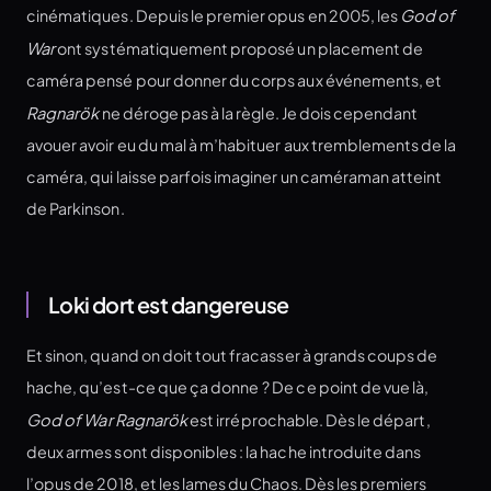
cinématiques. Depuis le premier opus en 2005, les
God of
War
ont systématiquement proposé un placement de
caméra pensé pour donner du corps aux événements, et
Ragnarök
ne déroge pas à la règle. Je dois cependant
avouer avoir eu du mal à m’habituer aux tremblements de la
caméra, qui laisse parfois imaginer un caméraman atteint
de Parkinson.
Loki dort est dangereuse
Et sinon, quand on doit tout fracasser à grands coups de
hache, qu’est-ce que ça donne ? De ce point de vue là,
God of War Ragnarök
est irréprochable. Dès le départ,
deux armes sont disponibles : la hache introduite dans
l’opus de 2018, et les lames du Chaos. Dès les premiers