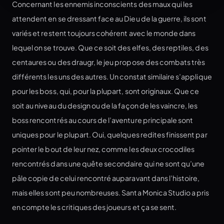
Concernant les ennemis inconscients des maux qui les
attendent en se dressant face au Dieu de la guerre, ils sont
variés et restent toujours cohérent avec le monde dans
lequel on se trouve. Que ce soit des elfes, des reptiles, des
centaures ou des draugr, le jeu propose des combats très
différents les uns des autres. Un constat similaire s’applique
pour les boss, qui, pour la plupart, sont originaux. Que ce
soit au niveau du design ou de la façon de les vaincre, les
boss rencontrés au cours de l’aventure principale sont
uniques pour le plupart. Oui, quelques redites finissent par
pointer le bout de leur nez, comme les deux crocodiles
rencontrés dans une quête secondaire qui ne sont qu’une
pâle copie de celui rencontré auparavant dans l’histoire,
mais elles sont peu nombreuses. Santa Monica Studio a pris
en compte les critiques des joueurs et ça se sent.