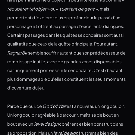
récupérer tel objet
» ou «
tuer tant de gens
», mais
permettent d’explorer plus en profondeur le passé d’un
personnage et offrent au passage d’excellents dialogues.
Certains passages dans les quêtes secondaires sont aussi
qualitatifs que ceux de la quête principale. Pour autant,
Ragnarök
semble souffrir autant que son prédécesseur de
remplissage inutile, avec de grandes zones dispensables,
car uniquement portées sur le secondaire. C’est d’autant
plus dommageable qu’elles constituent les seuls moments
d’ouverture du jeu.
Parce que oui, ce
God of War
est à nouveau un long couloir.
Un long couloir agréable à parcourir, maîtrisé de bout en
bout avec un
level design
cohérent et bien construit dans
sa proposition. Mais un
level design
frustrant à bien des