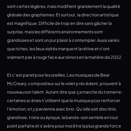
sont certes légères, mais modifient grandement la qualité
globale des graphismes. Et surtout, la direction artistique
est magnifique. Difficile de trop en dire sans gâcher la
surprise, mais les différents environnements sont
grandioses et sont un pur plaisir à contempler. Aussi variés
que riches, les lieux visités marquent la rétine et n’ont
vraiment pas à rougir face aux ténors en la matière de 2022.
Et c’est pareil pour les oreilles. Les musiques de Bear
McCreary, compositeur sur le volet précédent, prouvent à
nouveau son talent. Autant dire que ça marche du tonnerre :
certaines scènes n’utilisent que la musique pour renforcer
l’émotion, et y parvienne avec brio. Qu’elle soit discrète,
grandiose, triste ou épique, la bande-son semble en tout
point parfaite et s’avère pour moi être la plus grande force