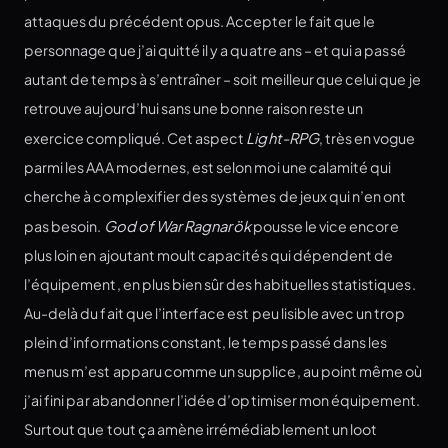
attaques du précédent opus. Accepter le fait que le
personnage que j’ai quitté il y a quatre ans – et qui a passé
autant de temps à s’entraîner – soit meilleur que celui que je
retrouve aujourd’hui sans une bonne raison reste un
exercice compliqué. Cet aspect
Light-RPG
, très en vogue
parmi les AAA modernes, est selon moi une calamité qui
cherche à complexifier des systèmes de jeux qui n’en ont
pas besoin.
God of War Ragnarök
pousse le vice encore
plus loin en ajoutant moult capacités qui dépendent de
l’équipement, en plus bien sûr des habituelles statistiques.
Au-delà du fait que l’interface est peu lisible avec un trop
plein d’informations constant, le temps passé dans les
menus m’est apparu comme un supplice, au point même où
j’ai fini par abandonner l’idée d’optimiser mon équipement.
Surtout que tout ça amène irrémédiablement un loot