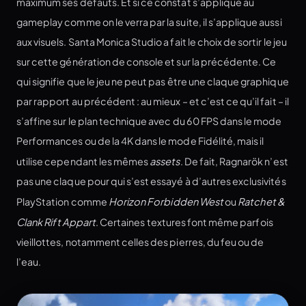
maximum ses défauts. Et si ce constat s’applique au
gameplay comme on le verra par la suite, il s’applique aussi
aux visuels. Santa Monica Studio a fait le choix de sortir le jeu
sur cette génération de console et sur la précédente. Ce
qui signifie que le jeu ne peut pas être une claque graphique
par rapport au précédent : au mieux – et c’est ce qu’il fait – il
s’affine sur le plan technique avec du 60 FPS dans le mode
Performances ou de la 4K dans le mode Fidélité, mais il
utilise cependant les mêmes
assets
. De fait, Ragnarök n’est
pas une claque pour qui s’est essayé à d’autres exclusivités
PlayStation comme
Horizon Forbidden West
ou
Ratchet &
Clank Rift Appart
. Certaines textures font même parfois
vieillottes, notamment celles des pierres, du feu ou de
l’eau.