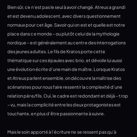
Bien sûr, ce n’est pas le seul à avoir changé. Atreus a grandi
et est devenu adolescent, avec divers questionnement
normaux pour cet âge. Savoir qui on est et quelle est notre
place dans ce monde – ou plutôt celui de la mythologie
nordique – est généralement au centre des interrogations
des jeunes adultes. Le fils de Kratos porte cette
thématique sur ces épaules avec brio, et dévoile lui aussi
une évolution écrite d’une main de maître. Lorsque Kratos
et Atreus parlent ensemble, on découvre la maîtrise des
scénaristes pour nous faire ressentir la complexité d’une
relation père/fils. Oui, le cadre est redondant et déjà – trop
– vu, mais la complicité entre les deux protagonistes est
touchante, en plus d’être passionnante à suivre.
Mais le soin apporté à l’écriture ne se ressent pas qu’à