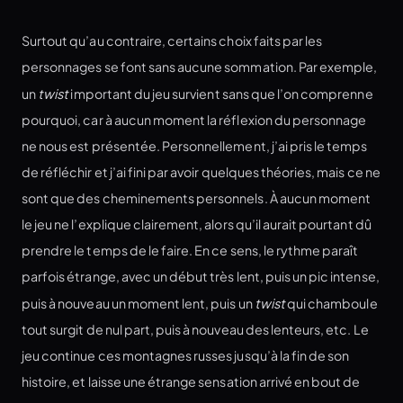
Surtout qu’au contraire, certains choix faits par les
personnages se font sans aucune sommation. Par exemple,
un
twist
important du jeu survient sans que l’on comprenne
pourquoi, car à aucun moment la réflexion du personnage
ne nous est présentée. Personnellement, j’ai pris le temps
de réfléchir et j’ai fini par avoir quelques théories, mais ce ne
sont que des cheminements personnels. À aucun moment
le jeu ne l’explique clairement, alors qu’il aurait pourtant dû
prendre le temps de le faire. En ce sens, le rythme paraît
parfois étrange, avec un début très lent, puis un pic intense,
puis à nouveau un moment lent, puis un
twist
qui chamboule
tout surgit de nul part, puis à nouveau des lenteurs, etc. Le
jeu continue ces montagnes russes jusqu’à la fin de son
histoire, et laisse une étrange sensation arrivé en bout de