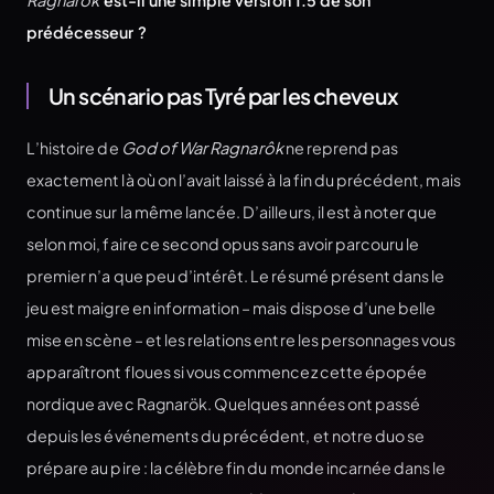
Ragnarök
est-il une simple version 1.5 de son
prédécesseur ?
Un scénario pas Tyré par les cheveux
L’histoire de
God of War Ragnarôk
ne reprend pas
exactement là où on l’avait laissé à la fin du précédent, mais
continue sur la même lancée. D’ailleurs, il est à noter que
selon moi, faire ce second opus sans avoir parcouru le
premier n’a que peu d’intérêt. Le résumé présent dans le
jeu est maigre en information – mais dispose d’une belle
mise en scène – et les relations entre les personnages vous
apparaîtront floues si vous commencez cette épopée
nordique avec Ragnarök. Quelques années ont passé
depuis les événements du précédent, et notre duo se
prépare au pire : la célèbre fin du monde incarnée dans le