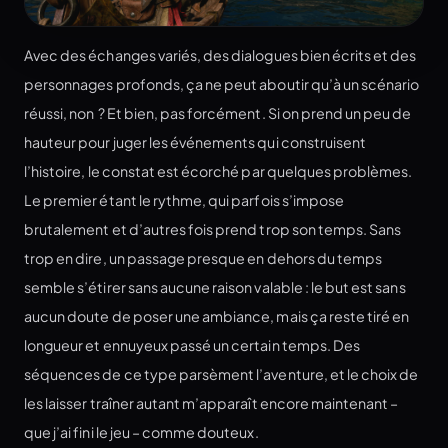
Avec des échanges variés, des dialogues bien écrits et des
personnages profonds, ça ne peut aboutir qu’à un scénario
réussi, non ? Et bien, pas forcément. Si on prend un peu de
hauteur pour juger les événements qui construisent
l’histoire, le constat est écorché par quelques problèmes.
Le premier étant le rythme, qui parfois s’impose
brutalement et d’autres fois prend trop son temps. Sans
trop en dire, un passage presque en dehors du temps
semble s’étirer sans aucune raison valable : le but est sans
aucun doute de poser une ambiance, mais ça reste tiré en
longueur et ennuyeux passé un certain temps. Des
séquences de ce type parsèment l’aventure, et le choix de
les laisser traîner autant m’apparaît encore maintenant –
que j’ai fini le jeu – comme douteux.