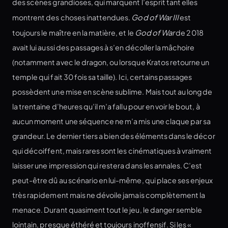
des scènes grandioses, qui marquent l’esprit tant elles
montrent des choses inattendues.
God of War III
est
toujours le maître en la matière, et le
God of War
de 2018
avait lui aussi des passages à s’en décoller la mâchoire
(notamment avec le dragon, ou lorsque Kratos retourne un
temple qui fait 30 fois sa taille). Ici, certains passages
possèdent une mise en scène sublime. Mais tout au long de
la trentaine d’heures qu’il m’a fallu pour en voir le bout, à
aucun moment une séquence ne m’a mis une claque par sa
grandeur. Le dernier tiers a bien des éléments dans le décor
qui décoiffent, mais rares sont les cinématiques à vraiment
laisser une impression qui restera dans les annales. C’est
peut-être dû au scénario en lui-même, qui place ses enjeux
très rapidement mais ne dévoile jamais complètement la
menace. Durant quasiment tout le jeu, le danger semble
lointain, presque éthéré et toujours inoffensif. Si les «