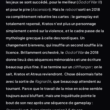
les jeux se sont succédé, pour le meilleur (
God of War III
)
et pour le pire (
Ascension
). Mais le
reboot
sorti en 2018
va complètement rebattre les cartes : le gameplay est
totalement repensé, Kratos n’est plus un personnage
simplement centré sur la violence, et le cadre passe de la
mythologie grecque à celle des nordiques. Un
changement bienvenu, qui insuffle un second souffle à la
licence. Brillamment orchestré, le
God of War
de 2018
donne lieu à des séquences mémorables et une écriture
beaucoup plus fine. Il se termine sur un
cliffhanger
: on le
sait, Kratos et Atreus reviendront. Chose désormais faite
avec la sortie de
Ragnarök
, que beaucoup attendent au
tournant. Parce que le travail de la mise en scène semble
toujours aussi bluffant, mais une inquiétude pointe le
bout de son nez après une séquence de gameplay :