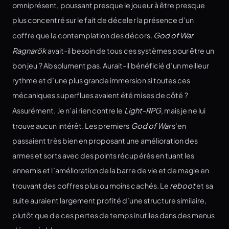
omniprésent, poussant presque le joueur à être presque
plus concentré sur le fait de déceler la présence d’un
coffre que la contemplation des décors.
God of War
Ragnarök
avait-il besoin de tous ces systèmes pour être un
bon jeu ? Absolument pas. Aurait-il bénéficié d’un meilleur
rythme et d’une plus grande immersion si toutes ces
mécaniques superflues avaient été mises de côté ?
Assurément. Je n’ai rien contre le
Light-RPG
, mais je ne lui
trouve aucun intérêt. Les premiers
God of War
s’en
passaient très bien en proposant une amélioration des
armes et sorts avec des points récupérés en tuant les
ennemis et l’amélioration de la barre de vie et de magie en
trouvant des coffres plus ou moins cachés. Le
reboot
et sa
suite auraient largement profité d’une structure similaire,
plutôt que de ces pertes de temps inutiles dans des menus