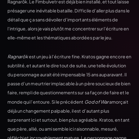
Ragnarök. Le Fimbulvetr est déjà bien installé, et tout laisse
présager une inévitable bataille. Difficile d’aller plus dans le
détail que ça sans dévoiler d’importants éléments de
l’intrigue, alors je vais plutôt me concentrer sur l’écriture en
elle-même et les thématiques abordées par le jeu.
Ragnarök
est un jeu à l’écriture fine. Kratos gagne encore en
subtilité, et autant le dire tout de suite, une telle évolution
du personnage aurait été impensable 15 ans auparavant. Il
passe d’un meurtrier implacable à un père soucieux de bien
faire, rempli de questionnements sur sa façon de faire et le
monde qui l’entoure. Si le précédent
God of War
amorçait
déjà un changement palpable, il est d’autant plus
surprenant ici et surtout, bien plus agréable. Kratos, en tant
que père, allié, ou ami semble ici raisonnable, mesuré,
réfléchi et incroyablement mature. Le personnage gagne