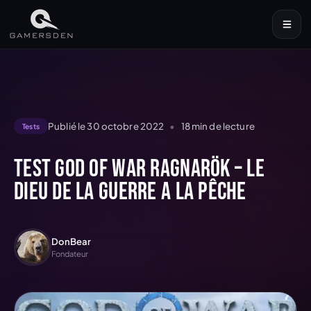
Publié le
30 octobre 2022
•
18
min de lecture
Tests
Test God of War Ragnarök – Le
Dieu de la guerre a la pêche
DonBear
Fondateur