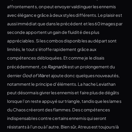
affrontements, on peut envoyer valdinguer les ennemis
avec élégance grâce à deux styles différents. Le plaisir est
aussi immédiat que dans le précédent et les 60 images par
seconde apportent un gain de fluidité des plus
appréciables. Si les combos disponibles au départ sont
limités, le tout s’étoffe rapidement grâce aux
compétences débloquées. Et comme je le disais
précédemment, ce
Ragnarök
est un prolongement du
dernier
God of War
et ajoute donc quelques nouveautés,
notamment le principe d’éléments. La hache Leviathan
peut désormais givrer les ennemis et faire plus de dégâts
lorsque l’on reste appuyé sur triangle, tandis que les lames
du Chaos créeront des flammes. Des compétences
indispensables contre certains ennemis qui seront
résistants à l’un ou à l’autre. Bien sûr, Atreus est toujours là