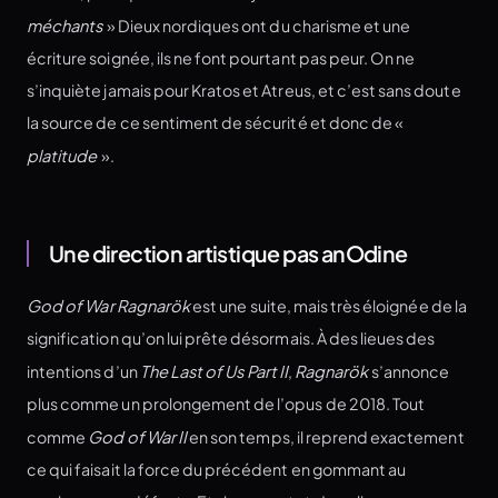
méchants
» Dieux nordiques ont du charisme et une
écriture soignée, ils ne font pourtant pas peur. On ne
s’inquiète jamais pour Kratos et Atreus, et c’est sans doute
la source de ce sentiment de sécurité et donc de «
platitude
».
Une direction artistique pas anOdine
God of War Ragnarök
est une suite, mais très éloignée de la
signification qu’on lui prête désormais. À des lieues des
intentions d’un
The Last of Us Part II
,
Ragnarök
s’annonce
plus comme un prolongement de l’opus de 2018. Tout
comme
God of War II
en son temps, il reprend exactement
ce qui faisait la force du précédent en gommant au