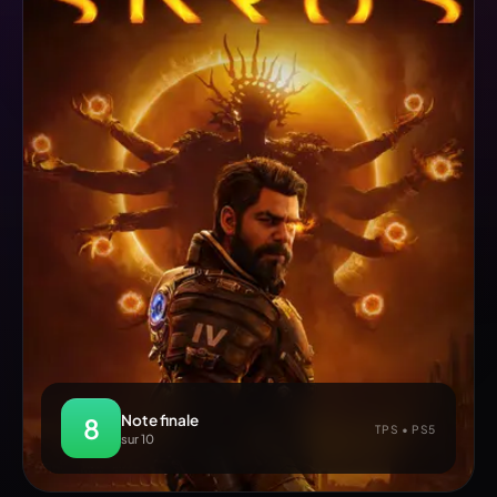
Note finale
8
TPS • PS5
sur 10