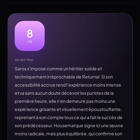
8
/10
Verdict final
Saros s'impose comme un héritier solide et
techniquement irréprochable de Returnal. Si son
accessibilité accrue rend l’expérience moins intense
et va sans aucun doute décevoir les puristes de la
première heure, elle n'en demeure pas moins une
expérience grisante et visuellement époustouflante,
reprenant à son compte tous ce qui a fait le succès de
son prédécesseur. Housemarque signe ici une œuvre
moins radicale, mais plus équilibrée, qui confirme son