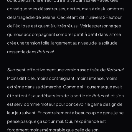
conséquences désastreuses, certes, mais à des kilomètres
de la tragédie de Selene. Ceci étant dit, l’univers SF autour
de l’éclipse est quant à lui très réussi. Voir les personnages
qui nous accompagnent sombrer petit à petit dans la folie
crée une tension folle, largement au niveau de la solitude
ressentie dans
Returnal
.
Saros
est effectivement une version aseptisée de
Returnal
.
Moins difficile, moins contraignant, moins intense, moins
extrême dans sa démarche. Comme si Housemarque avait
été attentifs aux débats lors de la sortie de
Returnal
, et s’en
est servi comme moteur pour concevoir le game design de
leur jeu suivant. Et contrairement à beaucoup de gens, je ne
pense pas que ça soit un mal. Oui, l’expérience est
forcément moins mémorable que celle de son