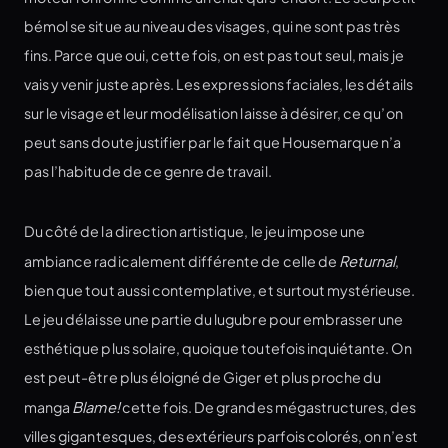
bémol se situe au niveau des visages, qui ne sont pas très
fins. Parce que oui, cette fois, on est pas tout seul, mais je
vais y venir juste après. Les expressions faciales, les détails
sur le visage et leur modélisation laisse à désirer, ce qu’on
peut sans doute justifier par le fait que Housemarque n’a
pas l’habitude de ce genre de travail.
Du côté de la direction artistique, le jeu impose une
ambiance radicalement différente de celle de
Returnal
,
bien que tout aussi contemplative, et surtout mystérieuse.
Le jeu délaisse une partie du lugubre pour embrasser une
esthétique plus solaire, quoique toutefois inquiétante. On
est peut-être plus éloigné de Giger et plus proche du
manga
Blame!
cette fois. De grandes mégastructures, des
villes gigantesques, des extérieurs parfois colorés, on n’est