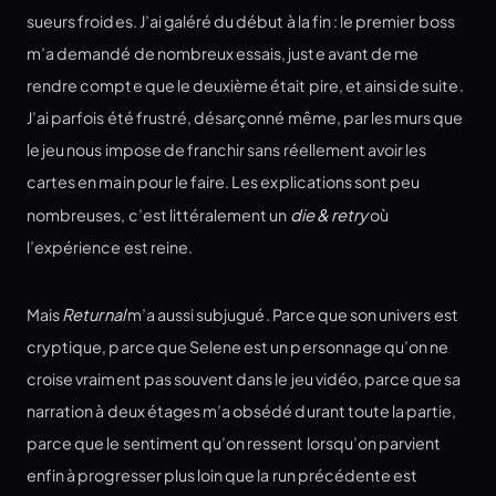
sueurs froides. J’ai galéré du début à la fin : le premier boss
m’a demandé de nombreux essais, juste avant de me
rendre compte que le deuxième était pire, et ainsi de suite.
J’ai parfois été frustré, désarçonné même, par les murs que
le jeu nous impose de franchir sans réellement avoir les
cartes en main pour le faire. Les explications sont peu
nombreuses, c’est littéralement un
die & retry
où
l’expérience est reine.
Mais
Returnal
m’a aussi subjugué. Parce que son univers est
cryptique, parce que Selene est un personnage qu’on ne
croise vraiment pas souvent dans le jeu vidéo, parce que sa
narration à deux étages m’a obsédé durant toute la partie,
parce que le sentiment qu’on ressent lorsqu’on parvient
enfin à progresser plus loin que la run précédente est