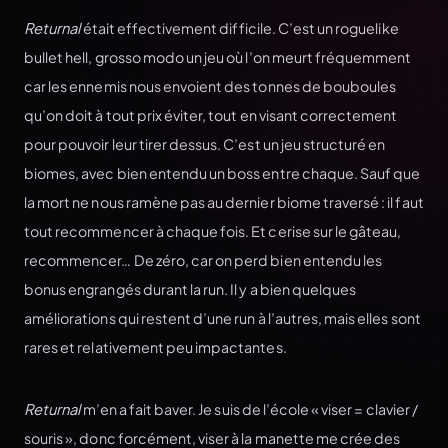
Returnal
était effectivement difficile. C’est un roguelike
bullet hell, grosso modo un jeu où l’on meurt fréquemment
car les ennemis nous envoient des tonnes de bouboules
qu’on doit à tout prix éviter, tout en visant correctement
pour pouvoir leur tirer dessus. C’est un jeu structuré en
biomes, avec bien entendu un boss entre chaque. Sauf que
la mort ne nous ramène pas au dernier biome traversé : il faut
tout recommencer à chaque fois. Et cerise sur le gâteau,
recommencer… De zéro, car on perd bien entendu les
bonus engrangés durant la run. Il y a bien quelques
améliorations qui restent d’une run à l’autres, mais elles sont
rares et relativement peu impactantes.
Returnal
m’en a fait baver. Je suis de l’école « viser = clavier /
souris », donc forcément, viser à la manette me crée des