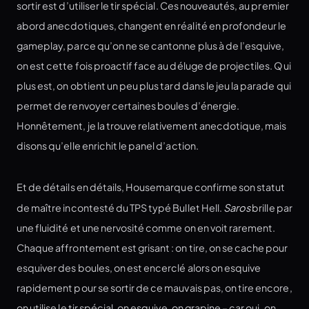
sortir est d’utiliser le tir spécial. Ces nouveautés, au premier
abord anecdotiques, changent en réalité en profondeur le
gameplay, parce qu’on ne se cantonne plus à de l’esquive,
on est cette fois proactif face au déluge de projectiles. Qui
plus est, on obtient un peu plus tard dans le jeu la parade qui
permet de renvoyer certaines boules d’énergie.
Honnêtement, je la trouve relativement anecdotique, mais
disons qu’elle enrichit le panel d’action.
Et de détails en détails, Housemarque confirme son statut
de maître incontesté du TPS typé Bullet Hell.
Saros
brille par
une fluidité et une nervosité comme on en voit rarement.
Chaque affrontement est grisant : on tire, on se cache pour
esquiver des boules, on est encerclé alors on esquive
rapidement pour se sortir de ce mauvais pas, on tire encore,
on utilise le tir spécial, on esquive, on grapine – car oui, on