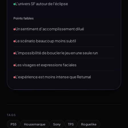
L'univers SF autour de l'éclipse
Points faibles
Un sentiment d’accomplissement dilué
Le scénario beaucoup moins subtil
L'impossibilité de boucler le jeu en une seule run
Les visages et expressions faciales
L'expérience est moins intense que Returnal
TAGS
PS5
Housemarque
Sony
TPS
Roguelike