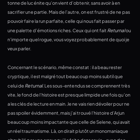
tonne de lucénite qu’on vient d’obtenir, sans avoir à en
sacrifier une partie. Mais de l’autre, on est frustré de ne pas
pouvoir faire la run parfaite, celle qui nous fait passer par
une palette d’émotions riches. Ceux qui ont fait
Returnal
ou
n’importe quel rogue, vous voyez probablement de quoi je
veux parler.
Concernant le scénario, même constat : il a beau rester
cryptique, il est malgré tout beaucoup moins subtil que
celui de
Returnal
. Les sous-entendus se comprennent très
vite, le fond de l’histoire est presque limpide une fois qu’on
a les clés de lecture en main. Je ne vais rien dévoiler pour ne
pas spoiler évidemment, mais j’ai trouvé l’histoire d’Arjun
beaucoup moins impactante que celle de Selene, qui avait
un réel traumatisme. Là, on dirait plutôt un monomaniaque
obnubilé par une erreur qu’il a faite dans sa vie - avec des