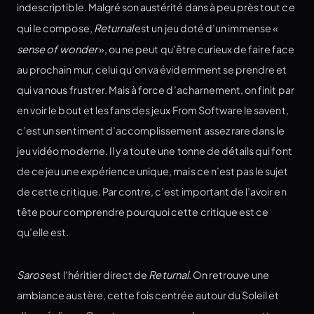
indescriptible. Malgré son austérité dans à peu près tout ce
qui le compose,
Returnal
est un jeu doté d’un immense «
sense of wonder
», ou ne peut qu’être curieux de faire face
au prochain mur, celui qu’on va évidemment se prendre et
qui va nous frustrer. Mais à force d’acharnement, on finit par
en voir le bout et les fans des jeux From Software le savent,
c’est un sentiment d’accomplissement assez rare dans le
jeu vidéo moderne. Il y a toute une tonne de détails qui font
de ce jeu une expérience unique, mais ce n’est pas le sujet
de cette critique. Par contre, c’est important de l’avoir en
tête pour comprendre pourquoi cette critique est ce
qu’elle est.
Saros
est l’héritier direct de
Returnal
. On retrouve une
ambiance austère, cette fois centrée autour du Soleil et