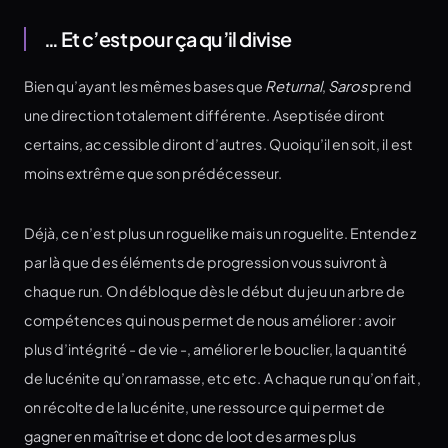
… Et c’est pour ça qu’il divise
Bien qu’ayant les mêmes bases que
Returnal
,
Saros
prend
une direction totalement différente. Aseptisée diront
certains, accessible diront d’autres. Quoiqu’il en soit, il est
moins extrême que son prédécesseur.
Déjà, ce n’est plus un roguelike mais un roguelite. Entendez
par là que des éléments de progression vous suivront à
chaque run. On débloque dès le début du jeu un arbre de
compétences qui nous permet de nous améliorer : avoir
plus d’intégrité - de vie -, améliorer le bouclier, la quantité
de lucénite qu’on ramasse, etc etc. A chaque run qu’on fait,
on récolte de la lucénite, une ressource qui permet de
gagner en maîtrise et donc de loot des armes plus