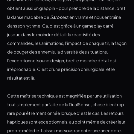
obtient aussi un grappin – pour prendre de la distance, bref
la danse macabre de
Saros
est enivrante et nous entraîne
dans son rythme. Ca, c’est grâce à un gameplay carré
jusque dans le moindre détail : la réactivité des
commandes, les animations, l’impact de chaque tir, la façon
de bouger des ennemis, la diversité des situations,
l’exceptionnel sound design, bref le moindre détail est
irréprochable. C’est d’une précision chirurgicale, et le
résultat est là.
Cette maîtrise technique est magnifiée par une utilisation
tout simplement parfaite de la DualSense, chose bien trop
rare pour être mentionnée lorsque c’est le cas. Les retours
haptiques sont exceptionnels, au point même de créer leur
propre mélodie. Laissez moi vous raconter une anecdote.