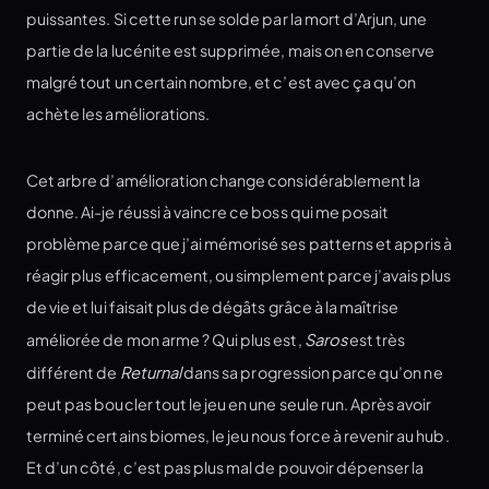
puissantes. Si cette run se solde par la mort d’Arjun, une
partie de la lucénite est supprimée, mais on en conserve
malgré tout un certain nombre, et c’est avec ça qu’on
achète les améliorations.
Cet arbre d’amélioration change considérablement la
donne. Ai-je réussi à vaincre ce boss qui me posait
problème parce que j’ai mémorisé ses patterns et appris à
réagir plus efficacement, ou simplement parce j’avais plus
de vie et lui faisait plus de dégâts grâce à la maîtrise
améliorée de mon arme ? Qui plus est,
Saros
est très
différent de
Returnal
dans sa progression parce qu’on ne
peut pas boucler tout le jeu en une seule run. Après avoir
terminé certains biomes, le jeu nous force à revenir au hub.
Et d’un côté, c’est pas plus mal de pouvoir dépenser la