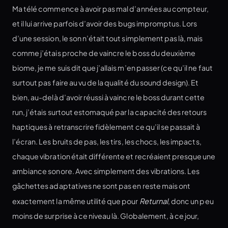
Ma télé commence à avoir pas mal d’années au compteur,
et il lui arrive parfois d’avoir des bugs impromptus. Lors
d’une session, le son n’était tout simplement pas là, mais
comme j’étais proche de vaincre le boss du deuxième
biome, je me suis dit que j’allais m’en passer (ce qu’il ne faut
surtout pas faire au vu de la qualité du sound design). Et
bien, au-delà d’avoir réussi à vaincre le boss durant cette
run, j’étais surtout estomaqué par la capacité des retours
haptiques à retranscrire fidèlement ce qu’il se passait à
l’écran. Les bruits de pas, les tirs, les chocs, les impacts,
chaque vibration était différente et recréaient presque une
ambiance sonore. Avec simplement des vibrations. Les
gâchettes adaptatives ne sont pas en reste mais ont
exactement la même utilité que pour
Returnal
, donc un peu
moins de surprise à ce niveau là. Globalement, à ce jour,