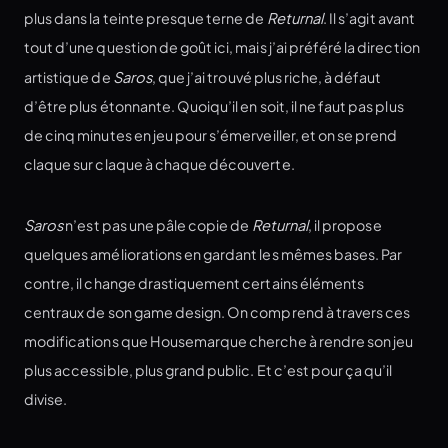
plus dans la teinte presque terne de
Returnal
. Il s’agit avant
tout d’une question de goût ici, mais j’ai préféré la direction
artistique de
Saros
, que j’ai trouvé plus riche, à défaut
d’être plus étonnante. Quoiqu’il en soit, il ne faut pas plus
de cinq minutes en jeu pour s’émerveiller, et on se prend
claque sur claque à chaque découverte.
Saros
n’est pas une pâle copie de
Returnal
, il propose
quelques améliorations en gardant les mêmes bases. Par
contre, il change drastiquement certains éléments
centraux de son game design. On comprend à travers ces
modifications que Housemarque cherche à rendre son jeu
plus accessible, plus grand public. Et c’est pour ça qu’il
divise.