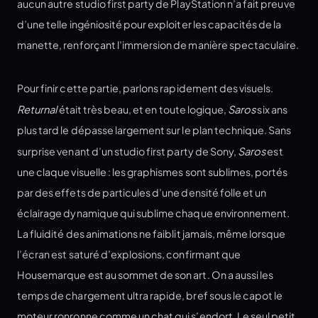
aucun autre studio first party de PlayStation n’a fait preuve
d’une telle ingéniosité pour exploiter les capacités de la
manette, renforçant l’immersion de manière spectaculaire.
Pour finir cette partie, parlons rapidement des visuels.
Returnal
était très beau, et en toute logique,
Saros
six ans
plus tard le dépasse largement sur le plan technique. Sans
surprise venant d’un studio first party de Sony,
Saros
est
une claque visuelle : les graphismes sont sublimes, portés
par des effets de particules d’une densité folle et un
éclairage dynamique qui sublime chaque environnement.
La fluidité des animations ne faiblit jamais, même lorsque
l’écran est saturé d’explosions, confirmant que
Housemarque est au sommet de son art. On a aussi les
temps de chargement ultra rapide, bref sous le capot le
moteur ronronne comme un chat qui s’endort. Le seul petit