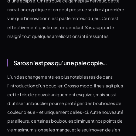
d’une éclipse. On retrouve ce gameplay nerveux, cette
narration cryptique et on peut presque se dire à première
vue que l’innovation n’est pas le moteur du jeu. Ce n’est
effectivement pas le cas, cependant
Saros
apporte
malgré tout quelques améliorations intéressantes.
Saros n’est pas qu’une pale copie…
L’un des changements les plus notables réside dans
l’introduction d’un bouclier. Grosso modo, il ne s’agit plus
cette fois de pouvoir uniquement esquiver, mais aussi
d’utiliser un bouclier pour se protéger des bouboules de
couleur bleue – et uniquement celles-ci. Autre nouveauté
par ailleurs, certaines bouboules diminuent nos points de
vie maximum si on se les mange, et le seul moyen de s’en