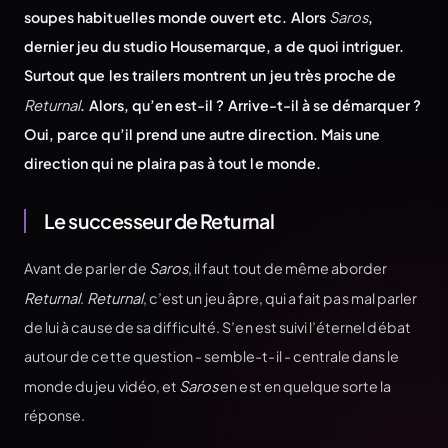
soupes habituelles monde ouvert etc. Alors
Saros
,
dernier jeu du studio Housemarque, a de quoi intriguer.
Surtout que les trailers montrent un jeu très proche de
Returnal
. Alors, qu’en est-il ? Arrive-t-il à se démarquer ?
Oui, parce qu’il prend une autre direction. Mais une
direction qui ne plaira pas à tout le monde.
Le successeur de Returnal
Avant de parler de
Saros
, il faut tout de même aborder
Returnal
.
Returnal
, c’est un jeu âpre, qui a fait pas mal parler
de lui à cause de sa difficulté. S’en est suivi l’éternel débat
autour de cette question - semble-t-il - centrale dans le
monde du jeu vidéo, et
Saros
en est en quelque sorte la
réponse.