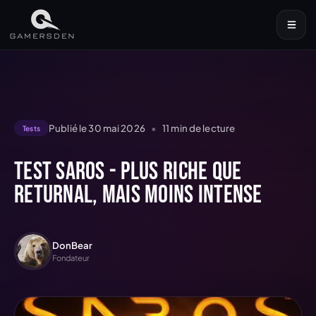
Publié le
30 mai 2026
•
11
min de lecture
Tests
Test Saros - Plus riche que
Returnal, mais moins intense
DonBear
Fondateur