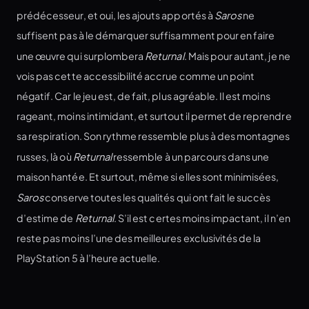
prédécesseur, et oui, les ajouts apportés à
Saros
ne
suffisent pas à le démarquer suffisamment pour en faire
une œuvre qui surplombera
Returnal
. Mais pour autant, je ne
vois pas cette accessibilité accrue comme un point
négatif. Car le jeu est, de fait, plus agréable. Il est moins
rageant, moins intimidant, et surtout il permet de reprendre
sa respiration. Son rythme ressemble plus à des montagnes
russes, là où
Returnal
ressemble à un parcours dans une
maison hantée. Et surtout, même si elles sont minimisées,
Saros
conserve toutes les qualités qui ont fait le succès
d’estime de
Returnal
. S’il est certes moins impactant, il n’en
reste pas moins l’une des meilleures exclusivités de la
PlayStation 5 à l’heure actuelle.