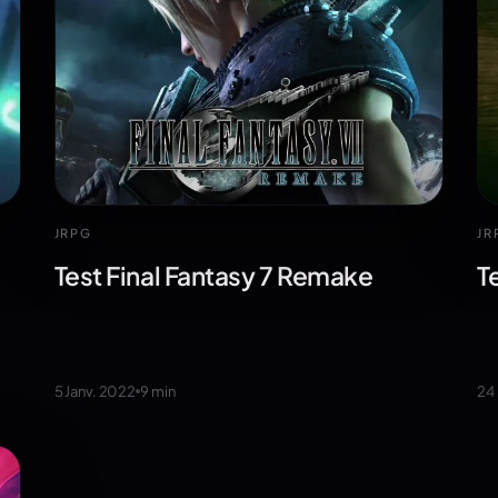
JRPG
JR
Test Final Fantasy 7 Remake
T
5 Janv. 2022
9
min
24