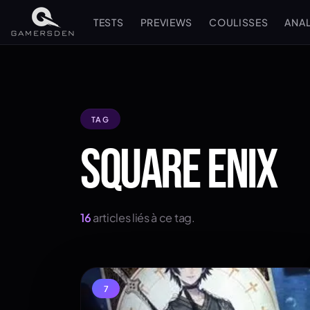
TESTS
PREVIEWS
COULISSES
ANA
TAG
SQUARE ENIX
16
articles liés à ce tag.
7