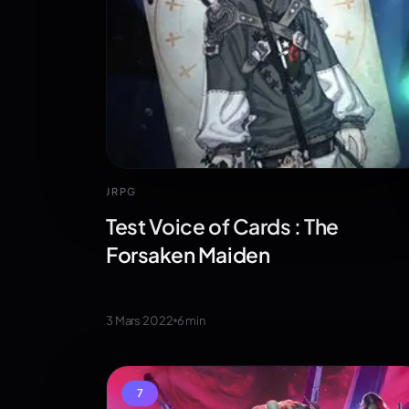
JRPG
Test Voice of Cards : The
Forsaken Maiden
3 Mars 2022
6
min
7