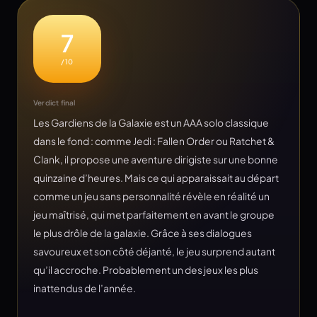
7
/10
Verdict final
Les Gardiens de la Galaxie est un AAA solo classique
dans le fond : comme Jedi : Fallen Order ou Ratchet &
Clank, il propose une aventure dirigiste sur une bonne
quinzaine d’heures. Mais ce qui apparaissait au départ
comme un jeu sans personnalité révèle en réalité un
jeu maîtrisé, qui met parfaitement en avant le groupe
le plus drôle de la galaxie. Grâce à ses dialogues
savoureux et son côté déjanté, le jeu surprend autant
qu’il accroche. Probablement un des jeux les plus
inattendus de l’année.