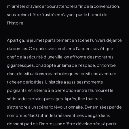
m’arrêter d’avancer pour attendre la fin de la conversation,
sous peine d’être frustré en n’ayant pas le fin mot de
l’histoire.
À part ça, le jeu met parfaitement en scène l’univers déjanté
du comics. On parle avec un chien à l’accent soviétique
chef de la sécurité d’une ville, on affronte des monstres
gigantesques, on adopte un lama de l’espace, on tombe
dans des situations rocambolesques : on vit une aventure
riche en péripéties. L’histoire a aussi ses moments
poignants, et alterne à la perfection entre l’humour et le
sérieux de certains passages. Après, il ne faut pas
s’attendre à un scénario révolutionnaire. Dynamisées par de
nombreux MacGuffin, les mésaventures des gardiens
donnent parfois l’impression d’être développées à partir