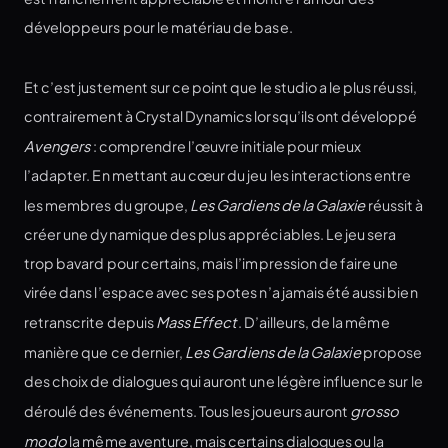
développeurs pour le matériau de base.
Et c’est justement sur ce point que le studio a le plus réussi,
contrairement à Crystal Dynamics lorsqu’ils ont développé
Avengers
: comprendre l’œuvre initiale pour mieux
l’adapter. En mettant au cœur du jeu les interactions entre
les membres du groupe,
Les Gardiens de la Galaxie
réussit à
créer une dynamique des plus appréciables. Le jeu sera
trop bavard pour certains, mais l’impression de faire une
virée dans l’espace avec ses potes n’a jamais été aussi bien
retranscrite depuis
Mass Effect
. D’ailleurs, de la même
manière que ce dernier,
Les Gardiens de la Galaxie
propose
des choix de dialogues qui auront une légère influence sur le
déroulé des événements. Tous les joueurs auront
grosso
modo
la même aventure, mais certains dialogues ou la