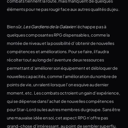
combats tiennent la route, mais manquent de quelques
éléments pour ne pas rougir face aux autres qualités du jeu.
Bien sûr,
Les Gardiens de la Galaxie
n’échappe pas à
quelques composantes RPG dispensables, comme la
montée de niveau et la possibilité d’obtenir de nouvelles
compétences et améliorations. Pour se faire, il faudra
récolter tout au long de l’aventure deux ressources
permettant d’améliorer son équipement et débloquer de
nouvelles capacités, comme l’amélioration du nombre de
points de vie, un ralenti lorsque l’on esquive au dernier
moment, etc. Les combats octroient un gain d’expérience,
qui se dépense dans l’achat de nouvelles compétences
pour Star-Lord ou les autres membres du groupe. Sans être
une mauvaise idée en soi, cet aspect RPG n’offre pas
grand-chose d’intéressant, au point de sembler superflu.