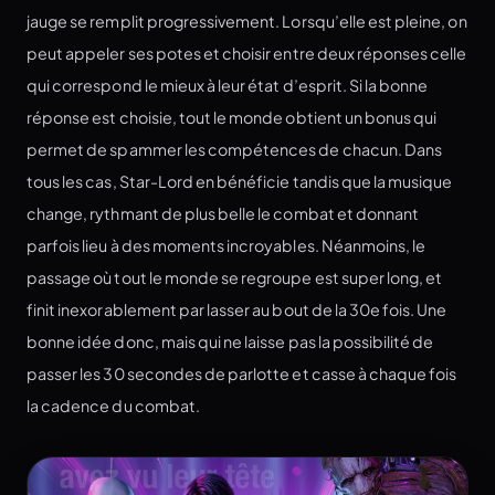
jauge se remplit progressivement. Lorsqu’elle est pleine, on
peut appeler ses potes et choisir entre deux réponses celle
qui correspond le mieux à leur état d’esprit. Si la bonne
réponse est choisie, tout le monde obtient un bonus qui
permet de spammer les compétences de chacun. Dans
tous les cas, Star-Lord en bénéficie tandis que la musique
change, rythmant de plus belle le combat et donnant
parfois lieu à des moments incroyables. Néanmoins, le
passage où tout le monde se regroupe est super long, et
finit inexorablement par lasser au bout de la 30e fois. Une
bonne idée donc, mais qui ne laisse pas la possibilité de
passer les 30 secondes de parlotte et casse à chaque fois
la cadence du combat.