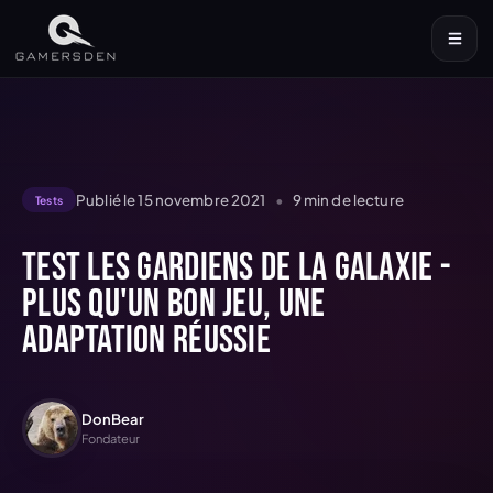
Publié le
15 novembre 2021
•
9
min de lecture
Tests
Test Les Gardiens de la Galaxie -
plus qu'un bon jeu, une
adaptation réussie
DonBear
Fondateur