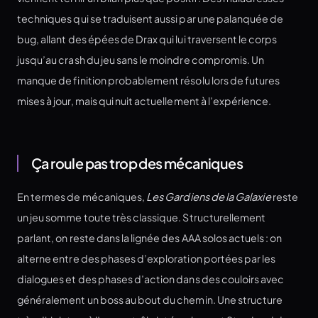
techniques qui se traduisent aussi par une palanquée de
bug, allant des épées de Drax qui lui traversent le corps
jusqu’au crash du jeu sans le moindre compromis. Un
manque de finition probablement résolu lors de futures
mises à jour, mais qui nuit actuellement à l’expérience.
Ça roule pas trop des mécaniques
En termes de mécaniques,
Les Gardiens de la Galaxie
reste
un jeu somme toute très classique. Structurellement
parlant, on reste dans la lignée des AAA solos actuels : on
alterne entre des phases d’exploration portées par les
dialogues et des phases d’action dans des couloirs avec
généralement un boss au bout du chemin. Une structure