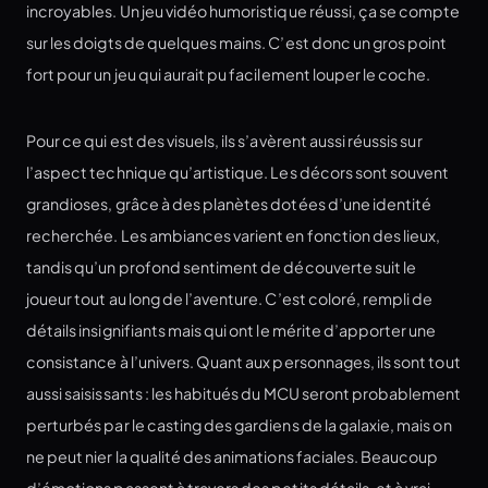
incroyables. Un jeu vidéo humoristique réussi, ça se compte
sur les doigts de quelques mains. C’est donc un gros point
fort pour un jeu qui aurait pu facilement louper le coche.
Pour ce qui est des visuels, ils s’avèrent aussi réussis sur
l’aspect technique qu’artistique. Les décors sont souvent
grandioses, grâce à des planètes dotées d’une identité
recherchée. Les ambiances varient en fonction des lieux,
tandis qu’un profond sentiment de découverte suit le
joueur tout au long de l’aventure. C’est coloré, rempli de
détails insignifiants mais qui ont le mérite d’apporter une
consistance à l’univers. Quant aux personnages, ils sont tout
aussi saisissants : les habitués du MCU seront probablement
perturbés par le casting des gardiens de la galaxie, mais on
ne peut nier la qualité des animations faciales. Beaucoup
d’émotions passent à travers des petits détails, et à vrai