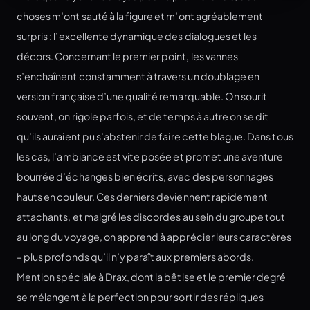
choses m’ont sauté à la figure et m’ont agréablement
surpris : l’excellente dynamique des dialogues et les
décors. Concernant le premier point, les vannes
s’enchaînent constamment à travers un doublage en
version française d’une qualité remarquable. On sourit
souvent, on rigole parfois, et de temps à autre on se dit
qu’ils auraient pu s’abstenir de faire cette blague. Dans tous
les cas, l’ambiance est vite posée et promet une aventure
bourrée d’échanges bien écrits, avec des personnages
hauts en couleur. Ces derniers deviennent rapidement
attachants, et malgré les discordes au sein du groupe tout
au long du voyage, on apprend à apprécier leurs caractères
– plus profonds qu’il n’y paraît aux premiers abords.
Mention spéciale à Drax, dont la bêtise et le premier degré
se mélangent à la perfection pour sortir des répliques