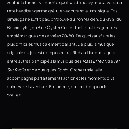
véritable tuerie. N’importe quel fan de heavy-metal verra sa
tête headbanger malgré lui en écoutant leur musique. Et si
jamais ça ne suffit pas, on trouve du Iron Maiden, du KISS, du
Bonnie Tyler, du Blue Öyster Cult et tant d’autres groupes
emblématiques des années 70/80. De quoi satisfaire les
plus difficiles musicalement parlant. De plus, la musique
originale du jeu est composée par Richard Jacques, qui a
entre autres participé à la musique des
Mass Effect
, de
Jet
Set Radio
et de quelques
Sonic
. Orchestrale, elle
accompagne parfaitement l’action et les moments plus
calmes de l’aventure. En somme, du tout bon pour les
oreilles.