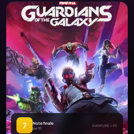
Note finale
7
AVENTURE • PC
sur 10