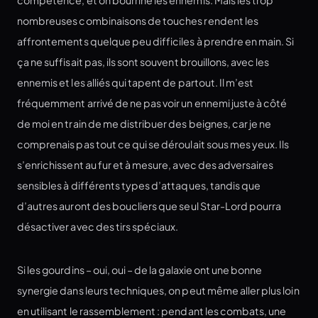
compétence, et on bourrine les ennemis. Mais les trop
nombreuses combinaisons de touches rendent les
affrontements quelque peu difficiles à prendre en main. Si
ça ne suffisait pas, ils sont souvent brouillons, avec les
ennemis et les alliés qui tapent de partout. Il m’est
fréquemment arrivé de ne pas voir un ennemi juste à côté
de moi en train de me distribuer des beignes, car je ne
comprenais pas tout ce qui se déroulait sous mes yeux. Ils
s’enrichissent au fur et à mesure, avec des adversaires
sensibles à différents types d’attaques, tandis que
d’autres auront des boucliers que seul Star-Lord pourra
désactiver avec des tirs spéciaux.
Si les gourdins – oui, oui – de la galaxie ont une bonne
synergie dans leurs techniques, on peut même aller plus loin
en utilisant le rassemblement : pendant les combats, une