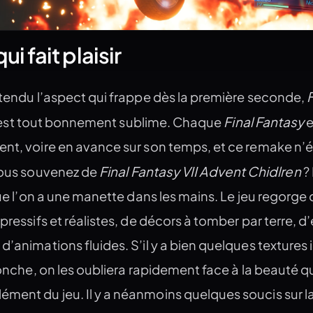
i fait plaisir
F
ntendu l’aspect qui frappe dès la première seconde,
Final Fantasy
est tout bonnement sublime. Chaque
e
ent, voire en avance sur son temps, et ce remake n
Final Fantasy VII Advent Chidlren
 vous souvenez de
? 
 que l’on a une manette dans les mains. Le jeu regorge
pressifs et réalistes, de décors à tomber par terre, d
’animations fluides. S’il y a bien quelques textures ic
tronche, on les oubliera rapidement face à la beauté qu
ment du jeu. Il y a néanmoins quelques soucis sur la