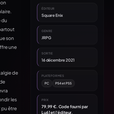
son
ÉDITEUR
laire.
Square Enix
e du
partout
GENRE
JRPG
que son
ffre une
SORTIE
16 décembre 2021
talgie de
PLATEFORMES
 de
PC
PS4 et PS5
evra
ondir les
PRIX
79,99 €. Code fourni par
 pu être
Lu61 et l'éditeur.