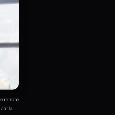
e rendre
par la