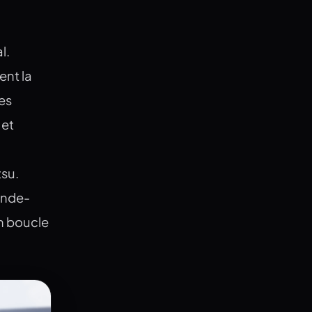
l.
ent la
les
 et
tsu.
ande-
n boucle