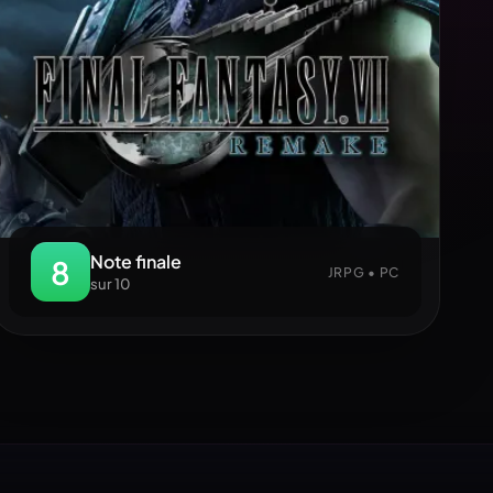
Note finale
8
JRPG • PC
sur 10