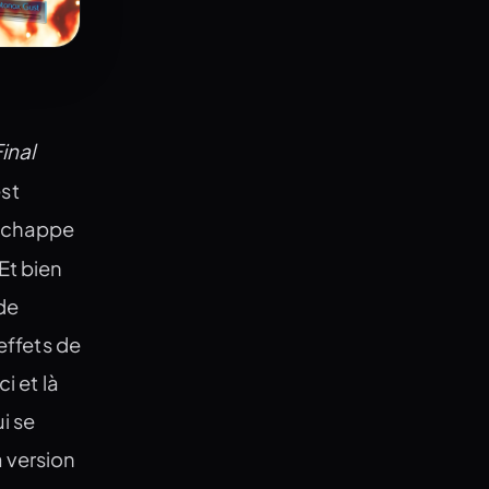
inal
st
’échappe
Et bien
 de
’effets de
i et là
i se
 version