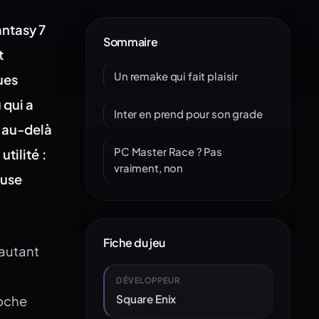
antasy 7
Sommaire
t
Un remake qui fait plaisir
ues
 qui a
Inter en prend pour son grade
s au-delà
PC Master Race ? Pas
tilité :
vraiment, non
euse
Fiche du jeu
 autant
DÉVELOPPEUR
Square Enix
roche