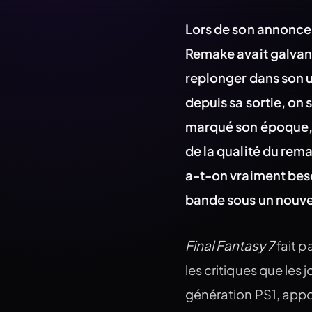
Lors de son annonce 
Remake avait galvanis
replonger dans son un
depuis sa sortie, on 
marqué son époque, e
de la qualité du rema
a-t-on vraiment beso
bande sous un nouve
Final Fantasy 7
fait p
les critiques que les j
génération PS1, appo