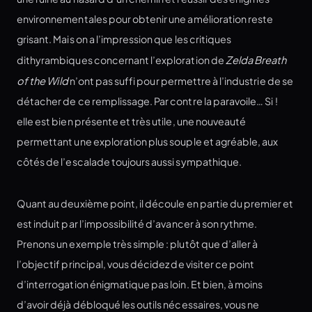
environnementales pour obtenir une amélioration reste
grisant. Mais on a l’impression que les critiques
dithyrambiques concernant l’exploration de
Zelda Breath
of the Wild
n’ont pas suffi pour permettre à l’industrie de se
détacher de ce remplissage. Par contre la paravoile… Si !
elle est bien présente et très utile, une nouveauté
permettant une exploration plus souple et agréable, aux
côtés de l’escalade toujours aussi sympathique.
Quant au deuxième point, il découle en partie du premier et
est induit par l’impossibilité d’avancer à son rythme.
Prenons un exemple très simple : plutôt que d’aller à
l’objectif principal, vous décidez de visiter ce point
d’interrogation énigmatique pas loin. Et bien, à moins
d’avoir déjà débloqué les outils nécessaires, vous ne