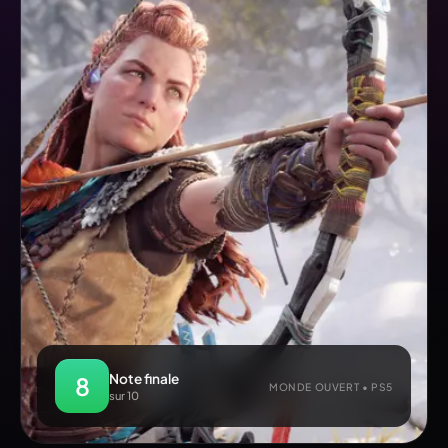
Note finale
8
MONDE OUVERT • PS5
sur 10