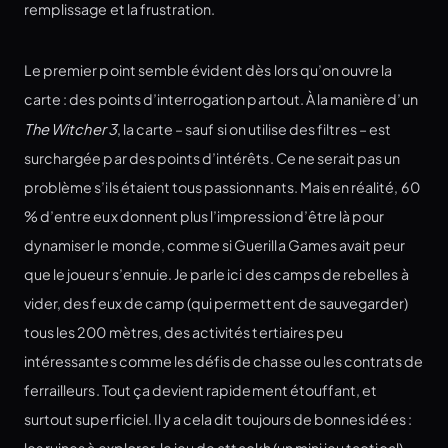
remplissage et la frustration.
Le premier point semble évident dès lors qu’on ouvre la
carte : des points d’interrogation partout. À la manière d’un
The Witcher 3
, la carte – sauf si on utilise des filtres – est
surchargée par des points d’intérêts. Ce ne serait pas un
problème s’ils étaient tous passionnants. Mais en réalité, 60
% d’entre eux donnent plus l’impression d’être là pour
dynamiser le monde, comme si Guerilla Games avait peur
que le joueur s’ennuie. Je parle ici des camps de rebelles à
vider, des feux de camp (qui permettent de sauvegarder)
tous les 200 mètres, des activités tertiaires peu
intéressantes comme les défis de chasse ou les contrats de
ferrailleurs. Tout ça devient rapidement étouffant, et
surtout superficiel. Il y a cela dit toujours de bonnes idées :
les ruines à explorer, le jeu de attackh (un mini jeu tactical),