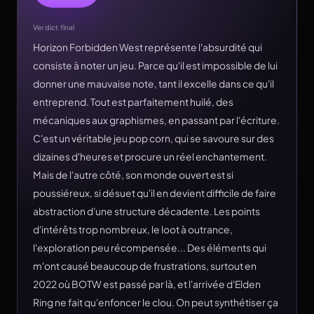
Verdict final
Horizon Forbidden West représente l'absurdité qui
consiste à noter un jeu. Parce qu'il est impossible de lui
donner une mauvaise note, tant il excelle dans ce qu'il
entreprend. Tout est parfaitement huilé, des
mécaniques aux graphismes, en passant par l'écriture.
C'est un véritable jeu pop corn, qui se savoure sur des
dizaines d'heures et procure un réel enchantement.
Mais de l'autre côté, son monde ouvert est si
poussiéreux, si désuet qu'il en devient difficile de faire
abstraction d'une structure décadente. Les points
d'intérêts trop nombreux, le loot à outrance,
l'exploration peu récompensée... Des éléments qui
m'ont causé beaucoup de frustrations, surtout en
2022 où BOTW est passé par là, et l'arrivée d'Elden
Ring ne fait qu'enfoncer le clou. On peut synthétiser ça