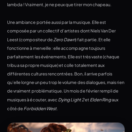
lambda ! Vraiment, je ne peux que tirer mon chapeau.
Une ambiance portée aussi par la musique. Elle est
composée par un collectif d’artistes dont Niels Van Der
Leest (compositeur de
Zero Dawn
) fait partie. Et elle
fonctionne à merveille : elle accompagne toujours
parfaitement les événements. Elle est très vaste (chaque
tribu a sa propre musique) et colle totalement aux
différentes cultures rencontrées. Bon, il arrive parfois
qu’elle lorgne un peu trop le volume des dialogues, mais rien
de vraiment problématique. Un mois de février rempli de
musiques à écouter, avec
Dying Light 2
et
Elden Ring
aux
côté de
Forbidden West
.