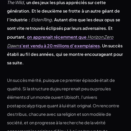
The Wild
, un des jeux les plus appréciés sur cette
génération. Et le deuxième se frotte à un autre géant de
l’industrie :
Elden Ring
. Autant dire que les deux opus se
sont vite retrouvés éclipsés par leurs adversaires. Et
pourtant,
on apprenait récemment que
Horizon Zero
Dawn
s’est vendu à 20 millions d’exemplaires
. Un succès
établi au fil des années, qui se montre encourageant pour
sa suite.
Un succès mérité, puisque ce premier épisode était de
qualité. Si la structure du jeu reprenait peu ou prou les
éléments d’un monde ouvert Ubisoft, l’univers
postapocalyptique quant à lui était original. On rencontre
des tribus, chacune avec sa religion et son modèle de
société, et on progresse à la recherche de la vérité