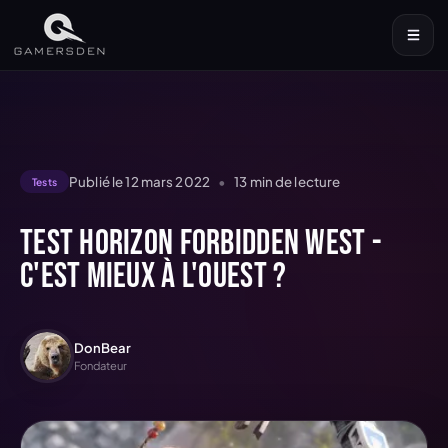
Publié le
12 mars 2022
•
13
min de lecture
Tests
Test Horizon Forbidden West -
c'est mieux à l'ouest ?
DonBear
Fondateur