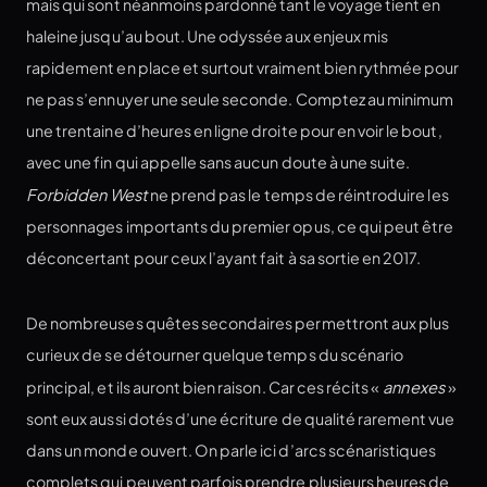
mais qui sont néanmoins pardonné tant le voyage tient en
haleine jusqu’au bout. Une odyssée aux enjeux mis
rapidement en place et surtout vraiment bien rythmée pour
ne pas s’ennuyer une seule seconde. Comptez au minimum
une trentaine d’heures en ligne droite pour en voir le bout,
avec une fin qui appelle sans aucun doute à une suite.
Forbidden West
ne prend pas le temps de réintroduire les
personnages importants du premier opus, ce qui peut être
déconcertant pour ceux l’ayant fait à sa sortie en 2017.
De nombreuses quêtes secondaires permettront aux plus
curieux de se détourner quelque temps du scénario
principal, et ils auront bien raison. Car ces récits «
annexes
»
sont eux aussi dotés d’une écriture de qualité rarement vue
dans un monde ouvert. On parle ici d’arcs scénaristiques
complets qui peuvent parfois prendre plusieurs heures de