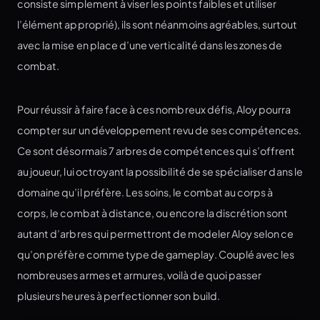
consiste simplement à viser les points faibles et utiliser
l’élément approprié), ils sont néanmoins agréables, surtout
avec la mise en place d’une verticalité dans les zones de
combat.
Pour réussir à faire face à ces nombreux défis, Aloy pourra
compter sur un développement revu de ses compétences.
Ce sont désormais 7 arbres de compétences qui s’offrent
au joueur, lui octroyant la possibilité de se spécialiser dans le
domaine qu’il préfère. Les soins, le combat au corps à
corps, le combat à distance, ou encore la discrétion sont
autant d’arbres qui permettront de modeler Aloy selon ce
qu’on préfère comme type de gameplay. Couplé avec les
nombreuses armes et armures, voilà de quoi passer
plusieurs heures à perfectionner son build.