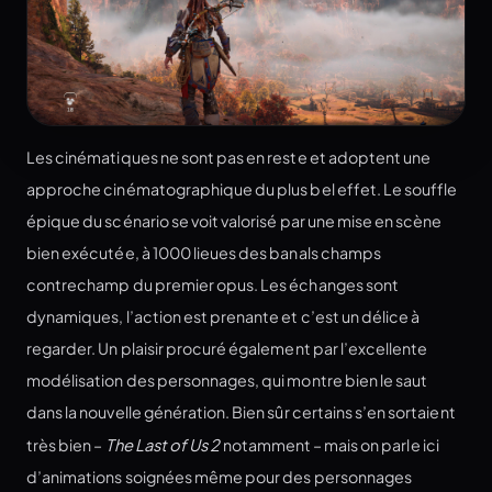
Les cinématiques ne sont pas en reste et adoptent une
approche cinématographique du plus bel effet. Le souffle
épique du scénario se voit valorisé par une mise en scène
bien exécutée, à 1000 lieues des banals champs
contrechamp du premier opus. Les échanges sont
dynamiques, l’action est prenante et c’est un délice à
regarder. Un plaisir procuré également par l’excellente
modélisation des personnages, qui montre bien le saut
dans la nouvelle génération. Bien sûr certains s’en sortaient
très bien –
The Last of Us 2
notamment – mais on parle ici
d’animations soignées même pour des personnages