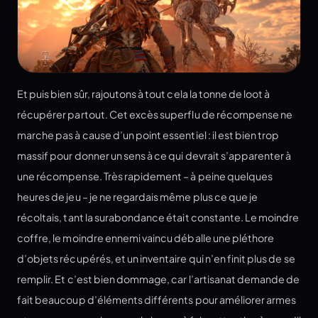
Et puis bien sûr, rajoutons à tout cela la tonne de loot à
récupérer partout. Cet excès superflu de récompense ne
marche pas à cause d’un point essentiel : il est bien trop
massif pour donner un sens à ce qui devrait s’apparenter à
une récompense. Très rapidement – à peine quelques
heures de jeu – je ne regardais même plus ce que je
récoltais, tant la surabondance était constante. Le moindre
coffre, le moindre ennemi vaincu déballe une pléthore
d’objets récupérés, et un inventaire qui n’en finit plus de se
remplir. Et c’est bien dommage, car l’artisanat demande de
fait beaucoup d’éléments différents pour améliorer armes