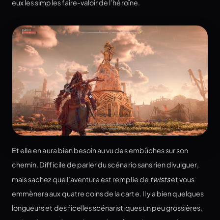
eux les simples faire-valoir de l’héroïne.
Et elle en aura bien besoin au vu des embûches sur son
chemin. Difficile de parler du scénario sans rien divulguer,
mais sachez que l’aventure est remplie de
twists
et vous
emmènera aux quatre coins de la carte. Il y a bien quelques
longueurs et des ficelles scénaristiques un peu grossières,