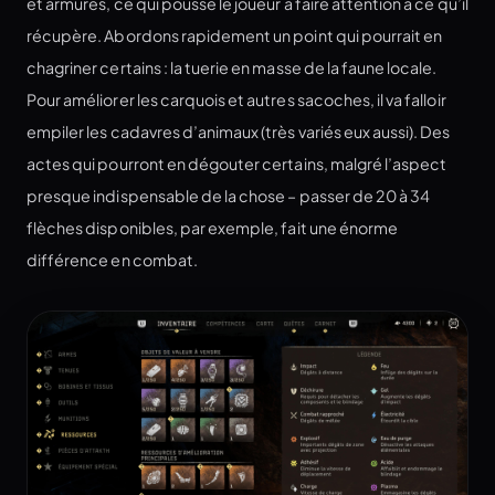
et armures, ce qui pousse le joueur à faire attention à ce qu’il
récupère. Abordons rapidement un point qui pourrait en
chagriner certains : la tuerie en masse de la faune locale.
Pour améliorer les carquois et autres sacoches, il va falloir
empiler les cadavres d’animaux (très variés eux aussi). Des
actes qui pourront en dégouter certains, malgré l’aspect
presque indispensable de la chose – passer de 20 à 34
flèches disponibles, par exemple, fait une énorme
différence en combat.