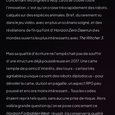
concernant les origines d’Aloy. Là où se trouve toute
l’innovation, c’est qu’on croise très rapidement des robots,
calqués sur des espèces animales. Bref, du rarement vu
dans le jeu vidéo, avec en plus un scénario soigné, et des
révélations de fin qui font d’
Horizon Zero Dawn
un des
mondes ouverts les plus intéressants avec
The Witcher 3
.
Mais sa qualité d’écriture ne l’empêchait pas de souffrir
d’une structure déjà poussiéreuse en 2017. Une carte
remplie de points d’intérêts, des tours – certes très
agréables puisque ce sont des robots diplodocus – pour
dévoiler la carte, du loot en pagaille, un aspect RPG peu
poussé et encore moins intéressant… Tous les codes
étaient repris tels quels, sans aucune prise de risque. Alors
voilà la grande question qu’on se pose concernant ce
Horizon Forbidden West
: réussit-il à conserver la qualité