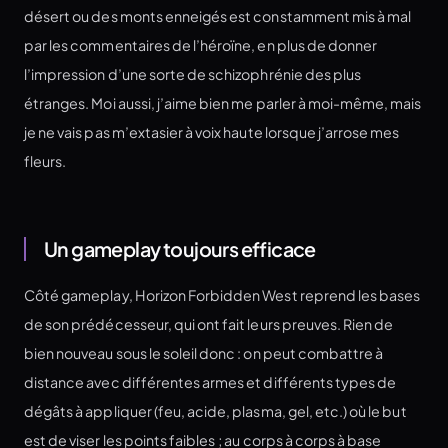
désert ou des monts enneigés est constamment mis à mal
par les commentaires de l’héroïne, en plus de donner
l’impression d’une sorte de schizophrénie des plus
étranges. Moi aussi, j’aime bien me parler à moi-même, mais
je ne vais pas m’extasier à voix haute lorsque j’arrose mes
fleurs.
Un gameplay toujours efficace
Côté gameplay, Horizon Forbidden West reprend les bases
de son prédécesseur, qui ont fait leurs preuves. Rien de
bien nouveau sous le soleil donc : on peut combattre à
distance avec différentes armes et différents types de
dégâts à appliquer (feu, acide, plasma, gel, etc.) où le but
est de viser les points faibles ; au corps à corps à base