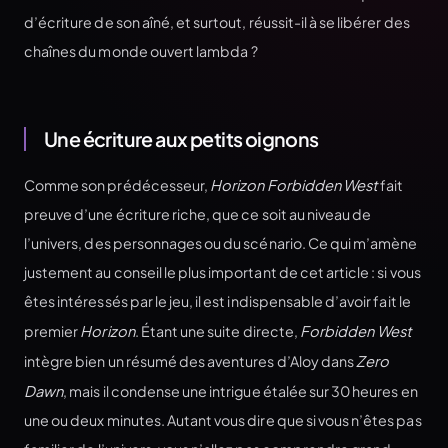
d’écriture de son aîné, et surtout, réussit-il à se libérer des
chaînes du monde ouvert lambda ?
Une écriture aux petits oignons
Comme son prédécesseur,
Horizon Forbidden West
fait
preuve d’une écriture riche, que ce soit au niveau de
l’univers, des personnages ou du scénario. Ce qui m’amène
justement au conseil le plus important de cet article : si vous
êtes intéressés par le jeu, il est indispensable d’avoir fait le
premier
Horizon
. Étant une suite directe,
Forbidden West
intègre bien un résumé des aventures d’Aloy dans
Zero
Dawn
, mais il condense une intrigue étalée sur 30 heures en
une ou deux minutes. Autant vous dire que si vous n’êtes pas