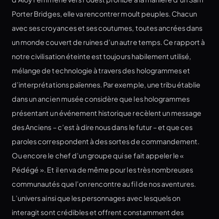
Porter Bridges, elle va rencontrer moult peuples. Chacun
avec ses croyances et ses coutumes, toutes ancrées dans
un monde couvert de ruines d’un autre temps. Ce rapport à
notre civilisation éteinte est toujours habilement utilisé,
mélange de technologie à travers des hologrammes et
d’interprétations païennes. Par exemple, une tribu établie
dans un ancien musée considère que les hologrammes
présentant un événement historique recèlent un message
des Anciens – c’est à dire nous dans le futur – et que ces
paroles correspondent à des sortes de commandement.
Ou encore le chef d’un groupe qui se fait appeler le «
Pédégé ». Et il en va de même pour les très nombreuses
communautés que l’on rencontre au fil de nos aventures.
L’univers ainsi que les personnages avec lesquels on
interagit sont crédibles et offrent constamment des