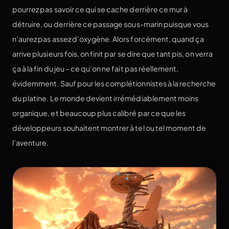
pourrez pas savoir ce qui se cache derrière ce mur à
détruire, ou derrière ce passage sous-marin puisque vous
n’aurez pas assez d’oxygène. Alors forcément, quand ça
arrive plusieurs fois, on finit par se dire que tant pis, on verra
ça à la fin du jeu – ce qu’on ne fait pas réellement,
évidemment. Sauf pour les complétionnistes à la recherche
du platine. Le monde devient irrémédiablement moins
organique, et beaucoup plus calibré par ce que les
développeurs souhaitent montrer à tel ou tel moment de
l’aventure.