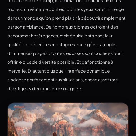
profondeur de champ, les animations, l’eau, les lumières :
tout est un véritable bonheur pour les yeux. On s’immerge
dans un monde qu’on prend plaisir à découvrir simplement
par son ambiance. De nombreux biomes octroient des
panoramas hétérogènes, mais équivalents dans leur
qualité. Le désert, les montagnes enneigées, la jungle,
d’immenses plages… toutes les cases sont cochées pour
offrir le plus de diversité possible. Et ça fonctionne à
merveille. D’autant plus que l’interface dynamique
s’adapte parfaitement aux situations, chose assez rare
dans le jeu vidéo pour être soulignée.