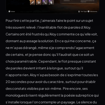
Pour finir cette partie, j’aimerais faire le point sur un sujet
très souvent relevé : l’inarrêtable flot de paroles d’Aloy.
Certains ont été frustrés qu’Aloy commente ce qu’elle voit,
donnant au passage la solution. En ce qui me concerne, ça
ne m’a pas dérangé, même si je comprends l’agacement
de certains, et je pense donc qu’il faudrait que ce soit un
choix paramétrable. Cependant, le flot presque constant
de paroles devient irritant à la longue, surtout qu’il
n’apporte rien. Aloy n’a pas besoin de s’exprimer toutes les
20 secondes pour avoir du caractère, surtout pour établir
des constats visibles par soi-même. Pire encore, ses
monologues brisent régulièrement la poésie subreptice qui
s’installe lorsque l’on contemple un paysage. Le silence du