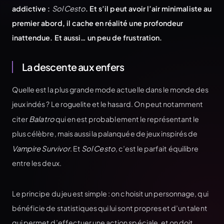
addictive :
Sol Cesto
. Et s’il peut avoir l’air minimaliste au
premier abord, il cache en réalité une profondeur
inattendue. Et aussi… un peu de frustration.
La descente aux enfers
Quelle est la plus grande mode actuelle dans le monde des
jeux indés ? Le roguelite et le hasard. On peut notamment
citer
Balatro
qui en est probablement le représentant le
plus célèbre, mais aussi la palanquée de jeux inspirés de
Vampire Survivor
. Et
Sol Cesto
, c’est le parfait équilibre
entre les deux.
Le principe du jeu est simple : on choisit un personnage, qui
bénéficie de statistiques qui lui sont propres et d’un talent
qui permet d’effectuer une action spéciale, et on doit