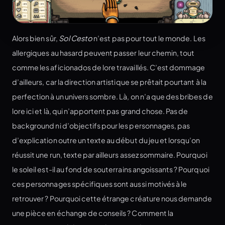
Alors bien sûr,
Sol Cesto
n’est pas pour tout le monde. Les
allergiques au hasard peuvent passer leur chemin, tout
comme les aficionados de lore travaillés. C’est dommage
d’ailleurs, car la direction artistique se prêtait pourtant à la
perfection à un univers sombre. Là, on n’a que des bribes de
lore ici et là, qui n’apportent pas grand chose. Pas de
background ni d’objectifs pour les personnages, pas
d’explication outre un texte au début du jeu et lorsqu’on
réussit une run, texte par ailleurs assez sommaire. Pourquoi
le soleil est-il au fond de souterrains angoissants ? Pourquoi
ces personnages spécifiques sont aussi motivés à le
retrouver ? Pourquoi cette étrange créature nous demande
une pièce en échange de conseils ? Comment la