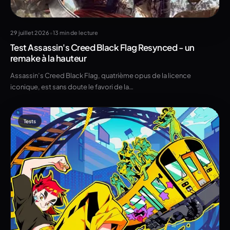
•
29 juillet 2026
13 min de lecture
Test Assassin's Creed Black Flag Resynced - un
remake à la hauteur
Assassin’s Creed Black Flag, quatrième opus de la licence
iconique, est sans doute le favori de la…
Tests