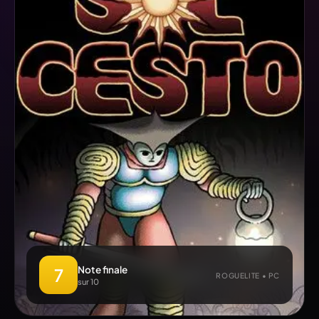
Note finale
7
ROGUELITE • PC
sur 10