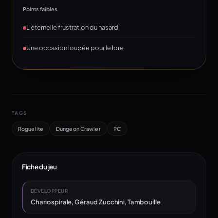
Points faibles
L'éternelle frustration du hasard
Une occasion loupée pour le lore
TAGS
Roguelite
Dungeon Crawler
PC
Fiche du jeu
DÉVELOPPEUR
Chariospirale, Géraud Zucchini, Tambouille