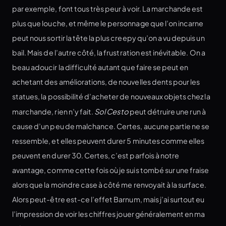
par exemple, font tous très peur à voir. La marchande est
plus que louche, et même le personnage que l’on incarne
peut nous sortir la tête la plus creepy qu’on a vu depuis un
bail. Mais de l’autre côté, la frustration est inévitable. On a
beau adoucir la difficulté autant que faire se peut en
achetant des améliorations, de nouvelles dents pour les
statues, la possibilité d’acheter de nouveaux objets chez la
marchande, rien n’y fait.
Sol Cesto
peut détruire une run à
cause d’un peu de malchance. Certes, aucune partie ne se
ressemble, et elles peuvent durer 5 minutes comme elles
peuvent en durer 30. Certes, c’est parfois à notre
avantage, comme cette fois où je suis tombé sur une fraise
alors que la moindre case à côté me renvoyait à la surface.
Alors peut-être est-ce l’effet Barnum, mais j’ai surtout eu
l’impression de voir les chiffres jouer généralement en ma