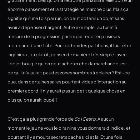
énorme pansement et la stratégie ne marche plus. Mais ça
signifie qu’une fois par run, on peut obtenir un objet sans
avoir à dépenser d’argent. Autre exemple : au fur et à
mesure de la progression, j’ai fini par récolter plusieurs
morceaux d’une flûte. Pour obtenir les partitions, il faut être
ingénieux, ou plutôt, penser de manière très simple : avec
l’objet bougie qu’on peut acheter chez la marchande, est-
ce qu’il n’y aurait pas des zones sombres à éclairer ? Est-ce
que, dans certaines salles pourtant vides d’interaction au
premier abord, il n’y aurait pas un petit quelque chose en
plus qu’on aurait loupé ?
C’est ça la plus grande force de
Sol Cesto
. A aucun
moment le jeu ne vous le dira ni ne vous donnera d’indice, et
pourtant il y a moults secrets cachés ici et là. Et une fois