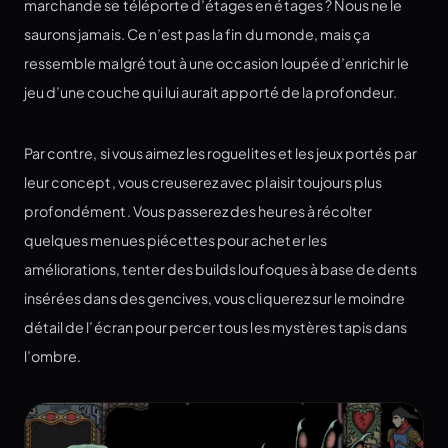
marchande se téléporte d’étages en étages ? Nous ne le
saurons jamais. Ce n’est pas la fin du monde, mais ça
ressemble malgré tout à une occasion loupée d’enrichir le
jeu d’une couche qui lui aurait apporté de la profondeur.
Par contre, si vous aimez les roguelites et les jeux portés par
leur concept, vous creuserez avec plaisir toujours plus
profondément. Vous passerez des heures à récolter
quelques menues piécettes pour acheter les
améliorations, tenter des builds loufoques à base de dents
insérées dans des gencives, vous cliquerez sur le moindre
détail de l’écran pour percer tous les mystères tapis dans
l’ombre.