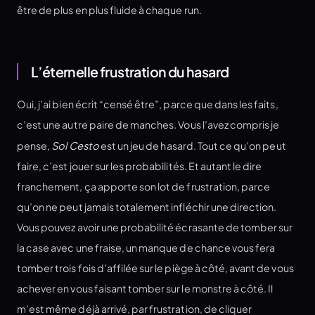
être de plus en plus fluide à chaque run.
L’éternelle frustration du hasard
Oui, j’ai bien écrit “censé être”, parce que dans les faits,
c’est une autre paire de manches. Vous l’avez compris je
pense,
Sol Cesto
est un jeu de hasard. Tout ce qu’on peut
faire, c’est jouer sur les probabilités. Et autant le dire
franchement, ça apporte son lot de frustration, parce
qu’on ne peut jamais totalement infléchir une direction.
Vous pouvez avoir une probabilité écrasante de tomber sur
la case avec une fraise, un manque de chance vous fera
tomber trois fois d’affilée sur le piège à côté, avant de vous
achever en vous faisant tomber sur le monstre à côté. Il
m’est même déjà arrivé, par frustration, de cliquer