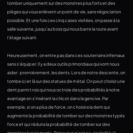
tomber uniquement sur des monstres plus forts et des
pièges qui vous enlèvent un point de vie, sans négociation
possible. Et une fois ces cinq cases visitées, on passe à la
salle suivante, jusqu’au boss qui nous barre la route avant
l’étage suivant.
Heureusement, on entre pas dans ces souterrains infernaux
sans s’équiper. Il y a deux outils primordiaux qui vont nous
aider : premièrement, les dents. Lors de notre descente, on
tombe ici et là sur des statues de métal. On peut choisir une
dent parmi trois qui nous octroie des probabilités à notre
avantage en s’insérant la chicot dans la gencive. Par
exemple, si on a plus de force, on choisira la dent qui
augmente la probabilité de tomber sur des monstres typés
force et qui réduira la probabilité de tomber sur des
monstres typés magie. Parce que c’est ça, en réalité, le