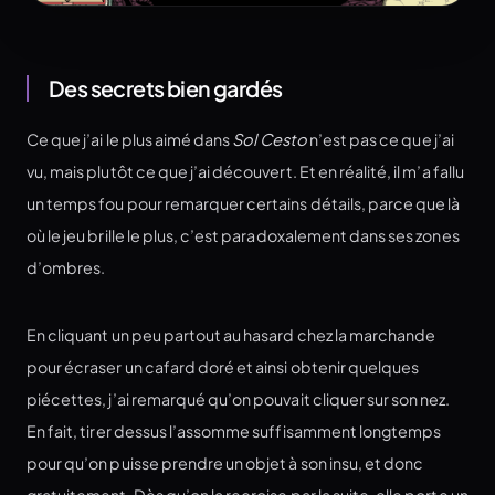
Des secrets bien gardés
Ce que j’ai le plus aimé dans
Sol Cesto
n’est pas ce que j’ai
vu, mais plutôt ce que j’ai découvert. Et en réalité, il m’a fallu
un temps fou pour remarquer certains détails, parce que là
où le jeu brille le plus, c’est paradoxalement dans ses zones
d’ombres.
En cliquant un peu partout au hasard chez la marchande
pour écraser un cafard doré et ainsi obtenir quelques
piécettes, j’ai remarqué qu’on pouvait cliquer sur son nez.
En fait, tirer dessus l’assomme suffisamment longtemps
pour qu’on puisse prendre un objet à son insu, et donc
gratuitement. Dès qu’on la recroise par la suite, elle porte un