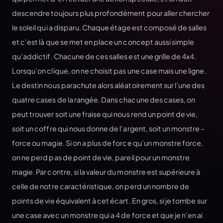
descendre toujours plus profondément pour aller chercher
le soleil qui a disparu. Chaque étage est composé de salles
et c’est là que se met en place un concept aussi simple
qu’addictif. Chacune de ces salles est une grille de 4x4.
Lorsqu’on clique, on ne choisit pas une case mais une ligne.
Le destin nous parachute alors aléatoirement sur l’une des
quatre cases de la rangée. Dans chacune des cases, on
peut trouver soit une fraise qui nous rend un point de vie,
soit un coffre qui nous donne de l’argent, soit un monstre -
force ou magie. Si on a plus de force qu’un monstre force,
on ne perd pas de point de vie, pareil pour un monstre
magie. Par contre, si la valeur du monstre est supérieure à
celle de notre caractéristique, on perd un nombre de
points de vie équivalent à cet écart. En gros, si je tombe sur
une case avec un monstre qui a 4 de force et que je n’en ai