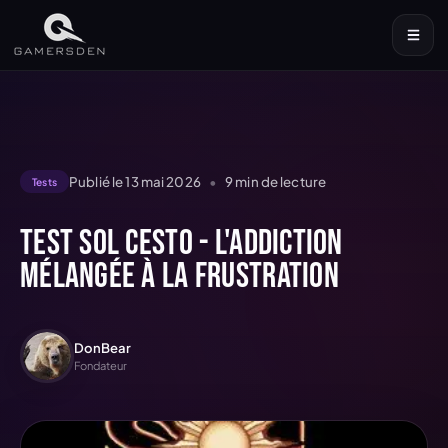
Publié le
13 mai 2026
•
9
min de lecture
Tests
Test Sol Cesto - L'addiction
mélangée à la frustration
DonBear
Fondateur