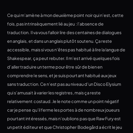
Ce qui m’amène à mon deuxième point noir qui n’est, cette
fois, pas intrinsèquement lié au jeu : l’absence de
traduction. Il va vous falloir lire des centaines de dialogues
en anglais, et dans un anglais plutôt soutenu. Ça reste
accessible, mais si vous n’êtes pas habitué à lire la langue de
Shakespear, ça peut rebuter. Il m’est arrivé quelques fois
d’aller traduire un terme pour être sûr de bien en
comprendre le sens, et je suis pourtant habitué aux jeux
sans traduction. Ce n’est pas au niveau d’un Disco Elysium
qui s’amusait à varier les registres, mais ça reste
relativement costaud. Je le note comme un point négatif
car je pense qu’il ferme les portes à de nombreux joueurs
pourtant intéressés, mais n’oublions pas que Raw Fury est
un petit éditeur et que Christopher Bodegård a écrit le jeu