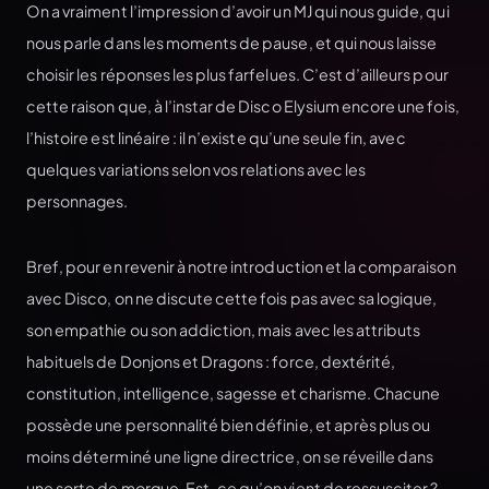
On a vraiment l’impression d’avoir un MJ qui nous guide, qui
nous parle dans les moments de pause, et qui nous laisse
choisir les réponses les plus farfelues. C’est d’ailleurs pour
cette raison que, à l’instar de Disco Elysium encore une fois,
l’histoire est linéaire : il n’existe qu’une seule fin, avec
quelques variations selon vos relations avec les
personnages.
Bref, pour en revenir à notre introduction et la comparaison
avec Disco, on ne discute cette fois pas avec sa logique,
son empathie ou son addiction, mais avec les attributs
habituels de Donjons et Dragons : force, dextérité,
constitution, intelligence, sagesse et charisme. Chacune
possède une personnalité bien définie, et après plus ou
moins déterminé une ligne directrice, on se réveille dans
une sorte de morgue. Est-ce qu’on vient de ressusciter ?