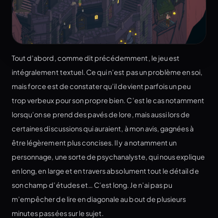
Tout d’abord, comme dit précédemment, le jeu est
intégralement textuel. Ce qui n’est pas un problème en soi,
mais force est de constater qu’il devient parfois un peu
trop verbeux pour son propre bien. C’est le cas notamment
lorsqu’on se prend des pavés de lore, mais aussi lors de
certaines discussions qui auraient, à mon avis, gagnées à
être légèrement plus concises. Il y a notamment un
personnage, une sorte de psychanalyste, qui nous explique
en long, en large et en travers absolument tout le détail de
son champ d’études et… C’est long. Je n’ai pas pu
m’empêcher de lire en diagonale au bout de plusieurs
minutes passées sur le sujet.