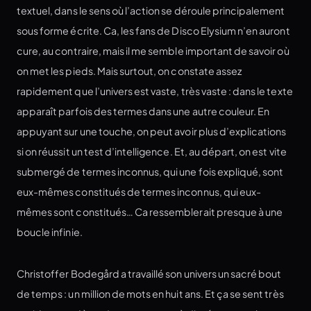
textuel, dans le sens où l’action se déroule principalement
sous forme écrite. Ca, les fans de Disco Elysium n’en auront
cure, au contraire, mais il me semble important de savoir où
on met les pieds. Mais surtout, on constate assez
rapidement que l’univers est vaste, très vaste : dans le texte
apparaît parfois des termes dans une autre couleur. En
appuyant sur une touche, on peut avoir plus d’explications
si on réussit un test d’intelligence. Et, au départ, on est vite
submergé de termes inconnus, qui une fois expliqué, sont
eux-mêmes constitués de termes inconnus, qui eux-
mêmes sont constitués… Ca ressemblerait presque à une
boucle infinie.
Christoffer Bodegård a travaillé son univers un sacré bout
de temps : un million de mots en huit ans. Et ça se sent très