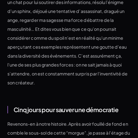
un chat pour lui soutirer des informations, résolu l’énigme
d’un sphinx, déjoué une tentative d’assassinat, dragué un
ange, regarder ma sagesse ma force débattre de la
masculinité… Et dites vous bien que ce qu’on pourrait
considérer comme du spoil n’est en réalité qu’un minime
aperçu tant ces exemples représentent une goutte d’eau
dans la diversité des événements. C’est assurément ça,
l’une de ses plus grandes forces : on ne sait jamais à quoi
s’attendre, on est constamment surpris par l’inventivité de
son créateur.
Cinq jours pour sauver une démocratie
Revenons-en à notre histoire. Après avoir fouillé de fond en
comble le sous-sol de cette “morgue”, je passe à l’étage du