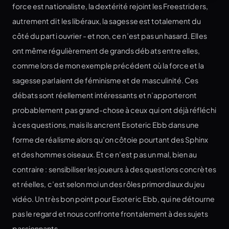
force est nationaliste, la dextérité rejoint les Freestriders,
autrement dit les libéraux, la sagesse est totalement du
côté du parti ouvrier - et non, ce n’est pas un hasard. Elles
ont même régulièrement de grands débats entre elles,
comme lors de mon exemple précédent où la force et la
sagesse parlaient de féminisme et de masculinité. Ces
débats sont réellement intéressants et n’apporteront
probablement pas grand-chose à ceux qui ont déjà réfléchi
à ces questions, mais ils ancrent Esoteric Ebb dans une
forme de réalisme alors qu’on côtoie pourtant des Sphinx
et des hommes oiseaux. Et ce n’est pas un mal, bien au
contraire : sensibiliser les joueurs à des questions concrètes
et réelles, c’est selon moi un des rôles primordiaux du jeu
vidéo. Un très bon point pour Esoteric Ebb, qui ne détourne
pas le regard et nous confronte frontalement à des sujets
passionnants.