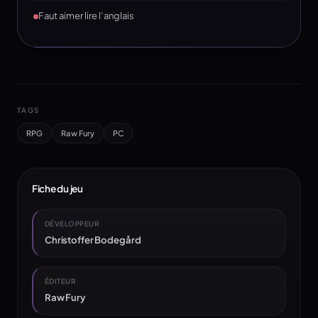
Faut aimer lire l’anglais
TAGS
RPG
Raw Fury
PC
Fiche du jeu
DÉVELOPPEUR
Christoffer Bodegård
ÉDITEUR
Raw Fury