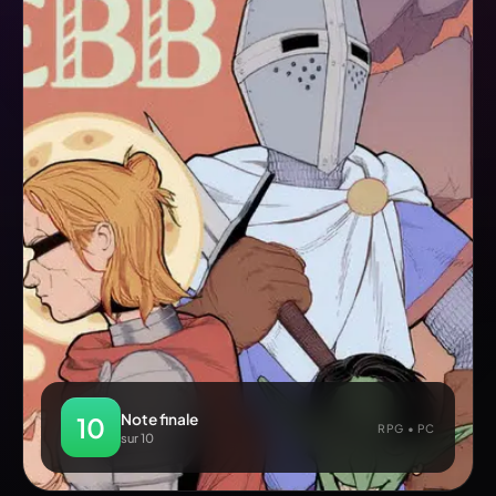
Note finale
10
RPG • PC
sur 10