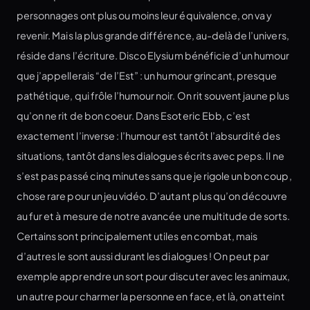
personnages ont plus ou moins leur équivalence, on va y
revenir. Mais la plus grande différence, au-delà de l’univers,
réside dans l’écriture. Disco Elysium bénéficie d’un humour
que j’appellerais “de l’Est” : un humour grincant, presque
pathétique, qui frôle l’humour noir. On rit souvent jaune plus
qu’on ne rit de bon coeur. Dans Esoteric Ebb, c’est
exactement l’inverse : l’humour est tantôt l’absurdité des
situations, tantôt dans les dialogues écrits avec peps. Il ne
s’est pas passé cinq minutes sans que je rigole un bon coup,
chose rare pour un jeu vidéo. D’autant plus qu’on découvre
au fur et à mesure de notre avancée une multitude de sorts.
Certains sont principalement utiles en combat, mais
d’autres le sont aussi durant les dialogues ! On peut par
exemple apprendre un sort pour discuter avec les animaux,
un autre pour charmer la personne en face, et là, on atteint