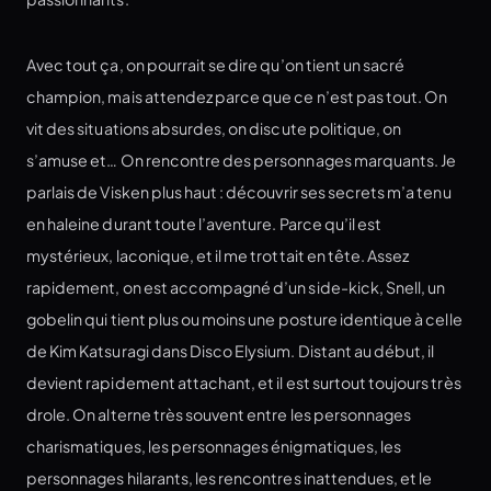
Avec tout ça, on pourrait se dire qu’on tient un sacré
champion, mais attendez parce que ce n’est pas tout. On
vit des situations absurdes, on discute politique, on
s’amuse et… On rencontre des personnages marquants. Je
parlais de Visken plus haut : découvrir ses secrets m’a tenu
en haleine durant toute l’aventure. Parce qu’il est
mystérieux, laconique, et il me trottait en tête. Assez
rapidement, on est accompagné d’un side-kick, Snell, un
gobelin qui tient plus ou moins une posture identique à celle
de Kim Katsuragi dans Disco Elysium. Distant au début, il
devient rapidement attachant, et il est surtout toujours très
drole. On alterne très souvent entre les personnages
charismatiques, les personnages énigmatiques, les
personnages hilarants, les rencontres inattendues, et le