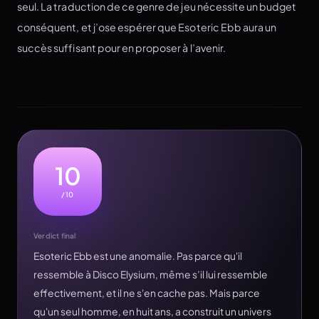
seul. La traduction de ce genre de jeu nécessite un budget
conséquent, et j’ose espérer que Esoteric Ebb aura un
succès suffisant pour en proposer à l’avenir.
10
/10
Verdict final
Esoteric Ebb est une anomalie. Pas parce qu'il
ressemble à Disco Elysium, même s’il lui ressemble
effectivement, et il ne s'en cache pas. Mais parce
qu'un seul homme, en huit ans, a construit un univers