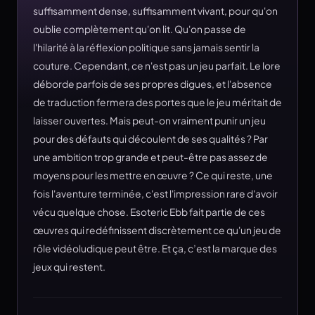
suffisamment dense, suffisamment vivant, pour qu'on
oublie complètement qu'on lit. Qu'on passe de
l'hilarité à la réflexion politique sans jamais sentir la
couture. Cependant, ce n'est pas un jeu parfait. Le lore
déborde parfois de ses propres digues, et l'absence
de traduction fermera des portes que le jeu méritait de
laisser ouvertes. Mais peut-on vraiment punir un jeu
pour des défauts qui découlent de ses qualités ? Par
une ambition trop grande et peut-être pas assez de
moyens pour les mettre en œuvre ? Ce qui reste, une
fois l'aventure terminée, c'est l'impression rare d'avoir
vécu quelque chose. Esoteric Ebb fait partie de ces
œuvres qui redéfinissent discrètement ce qu'un jeu de
rôle vidéoludique peut être. Et ça, c’est la marque des
jeux qui restent.