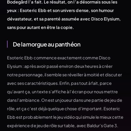
Bodegård l’a fait. Le résultat, on l’a désormais sous les
yeux : Esoteric Ebb et son univers dense, son humour
dévastateur, et sa parenté assumée avec Disco Elysium,
sans pour autant en être la copie.
De la morgue au panthéon
Esoteric Ebb commence exactement comme Disco
Elysium : après avoir passé environ deux heures à créer
notre personnage, il semble se réveiller à moitié et discuter
avec ses caractéristiques. Enfin, pas tout à fait, parce
qu’avant ça, un texte s’affiche à l’écran pour nous mettre
dans l’ambiance. On est un joueur dans une partie de jeu de
rôle, et ça c’est déjà quelque chose d’important. Esoteric
Ebb est probablement le jeu vidéo qui simule le mieux cette
expérience de jeu de rôle sur table, avec Baldur’s Gate 3.