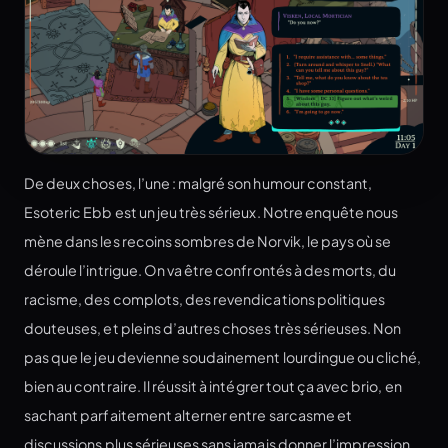
De deux choses, l’une : malgré son humour constant,
Esoteric Ebb est un jeu très sérieux. Notre enquête nous
mène dans les recoins sombres de Norvik, le pays où se
déroule l’intrigue. On va être confrontés à des morts, du
racisme, des complots, des revendications politiques
douteuses, et pleins d’autres choses très sérieuses. Non
pas que le jeu devienne soudainement lourdingue ou cliché,
bien au contraire. Il réussit à intégrer tout ça avec brio, en
sachant parfaitement alterner entre sarcasme et
discussions plus sérieuses sans jamais donner l’impression