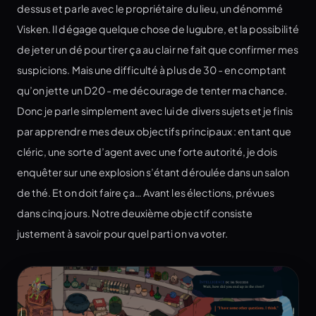
dessus et parle avec le propriétaire du lieu, un dénommé
Visken. Il dégage quelque chose de lugubre, et la possibilité
de jeter un dé pour tirer ça au clair ne fait que confirmer mes
suspicions. Mais une difficulté à plus de 30 - en comptant
qu’on jette un D20 - me décourage de tenter ma chance.
Donc je parle simplement avec lui de divers sujets et je finis
par apprendre mes deux objectifs principaux : en tant que
cléric, une sorte d’agent avec une forte autorité, je dois
enquêter sur une explosion s’étant déroulée dans un salon
de thé. Et on doit faire ça… Avant les élections, prévues
dans cinq jours. Notre deuxième objectif consiste
justement à savoir pour quel parti on va voter.