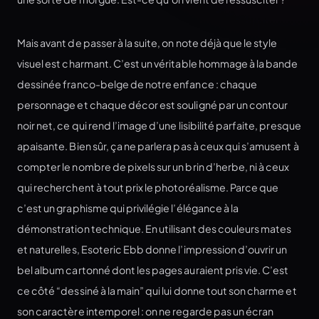
Mais avant de passer à la suite, on note déjà que le style
visuel est charmant. C’est un véritable hommage à la bande
dessinée franco-belge de notre enfance : chaque
personnage et chaque décor est souligné par un contour
noir net, ce qui rend l’image d’une lisibilité parfaite, presque
apaisante. Bien sûr, ça ne parlera pas à ceux qui s’amusent à
compter le nombre de pixels sur un brin d’herbe, ni à ceux
qui recherchent à tout prix le photoréalisme. Parce que
c’est un graphisme qui privilégie l’élégance à la
démonstration technique. En utilisant des couleurs mates
et naturelles, Esoteric Ebb donne l’impression d’ouvrir un
bel album cartonné dont les pages auraient pris vie. C’est
ce côté “dessiné à la main” qui lui donne tout son charme et
son caractère intemporel : on ne regarde pas un écran