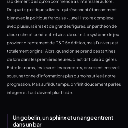
rapidement dès qu’on commence à s’intéresser au lore.
Des partis politiques divers - qui résonnent étonnamment
bien avec la politique française -, une Histoire complexe
avec plusieurs ères et de grandes figures, un panthéon de
dieux riche et cohérent, et ainsi de suite. Le système de jeu
provient directement de D&D 5e édition, mais l’univers est
totalement original. Alors, quand on se prend ces tartines
de lore dans les premières heures, c’est difficile à digérer.
Entre les noms, les lieux et les concepts, on se sent enseveli
sous une tonne d’informations plus ou moins utiles à notre
progression. Mais au fil du temps, on finit doucement par les
intégrer et tout devient plus fluide.
Un gobelin, un sphinx et un ange entrent
dans un bar