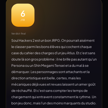
6
/10
Verdict final
Soul Hackers 2 est un bon JRPG. On pourrait aisément
le classer parmi les bons élèves qui cochent chaque
case du cahier des charges d'un jeu Atlus. Et c'est sans
doute là son gros problème : il ne brille pas autant qu'un
Persona ou un Shin Megami Tensei et a du mal à se
démarquer. Les personnages sont attachants et la
direction artistique est belle, certes, mais les
mécaniques déjà vues et revues laissent un amer goût
de réchauffé. Et c'est sans compter les temps de
chargement qui entravent constamment le rythme. Un
bon jeu donc, mais l'un des moins marquants du studio.