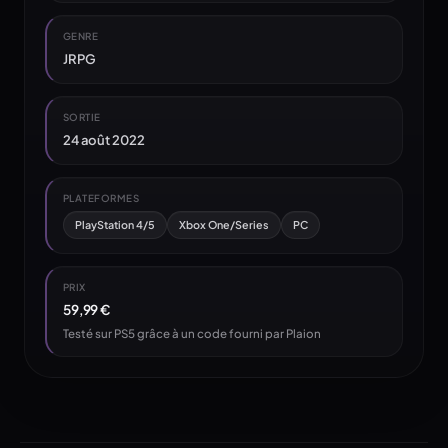
GENRE
JRPG
SORTIE
24 août 2022
PLATEFORMES
PlayStation 4/5
Xbox One/Series
PC
PRIX
59,99 €
Testé sur PS5 grâce à un code fourni par Plaion