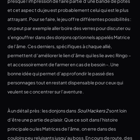
presque l’impression de faire partie d’une bande de potes
et cet aspect du jeu est probablement celui qui est le plus
attrayant. Pour se faire, le jeu offre différentes possibilités :
on peut par exemple aller boire des verres pour discuter ou
s’engouffrer dans des donjons optionnels appelés Matrice
de l’âme. Ces derniers, spécifiques à chaque allié,
permettent d’améliorer le lien d’âme qui les lie avec Ringo –
et accessoirement de farmer en cas de besoin –. Une
bonne idée qui permet d’approfondir le passé des
personnages tout en restant dispensable pour ceux qui
veulent se concentrer sur l’aventure.
À un détail près : les donjons dans
Soul Hackers 2
sont loin
d’être une partie de plaisir. Que ce soit dans l’histoire
principale ou les Matrices de l’âme, on erre dans des
couloirs peu reluisants jusqu’au boss. En cours de route, des