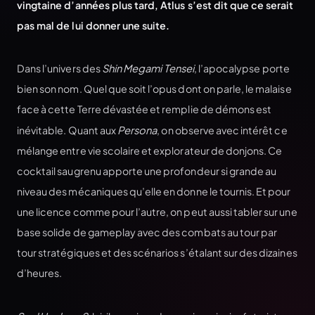
vingtaine d’années plus tard, Atlus s’est dit que ce serait
pas mal de lui donner une suite.
Dans l’univers des
Shin Megami Tensei
, l’apocalypse porte
bien son nom. Quel que soit l’opus dont on parle, le malaise
face à cette Terre dévastée et remplie de démons est
inévitable. Quant aux
Persona
, on observe avec intérêt ce
mélange entre vie scolaire et explorateur de donjons. Ce
cocktail saugrenu apporte une profondeur si grande au
niveau des mécaniques qu’elle en donne le tournis. Et pour
une licence comme pour l’autre, on peut aussi tabler sur une
base solide de gameplay avec des combats au tour par
tour stratégiques et des scénarios s’étalant sur des dizaines
d’heures.