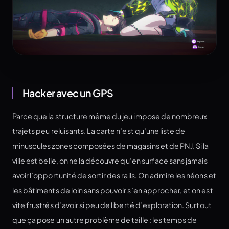
Hacker avec un GPS
Parce que la structure même du jeu impose de nombreux
trajets peu reluisants. La carte n’est qu’une liste de
minuscules zones composées de magasins et de PNJ. Si la
ville est belle, on ne la découvre qu’en surface sans jamais
avoir l’opportunité de sortir des rails. On admire les néons et
les bâtiments de loin sans pouvoir s’en approcher, et on est
vite frustrés d’avoir si peu de liberté d’exploration. Surtout
que ça pose un autre problème de taille : les temps de