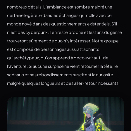
nombreux détails. L’ambiance est sombre malgré une
certaine légèreté dans les échanges qui colle avec ce
monde noyé dans des questionnements existentiels. S’il
n’est pas cyberpunk, il en reste proche et les fans du genre
trouveront sûrement de quoi s’y intéresser. Notre groupe
est composé de personnages aussi attachants
qu’archétypaux, qu’on apprend à découvrir au fil de
l’aventure. Si aucune surprise ne vient retourner la tête, le
scénario et ses rebondissements suscitent la curiosité
malgré quelques longueurs et des aller-retour incessants.