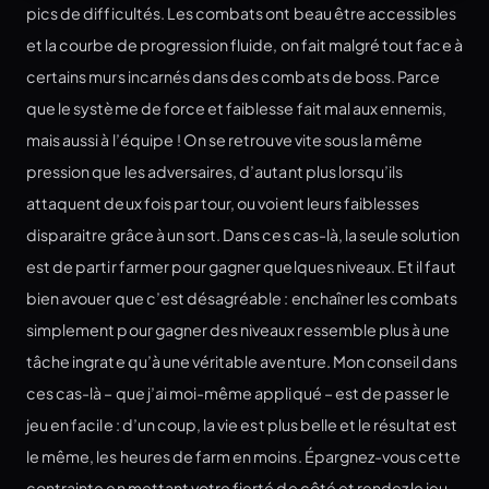
pics de difficultés. Les combats ont beau être accessibles
et la courbe de progression fluide, on fait malgré tout face à
certains murs incarnés dans des combats de boss. Parce
que le système de force et faiblesse fait mal aux ennemis,
mais aussi à l’équipe ! On se retrouve vite sous la même
pression que les adversaires, d’autant plus lorsqu’ils
attaquent deux fois par tour, ou voient leurs faiblesses
disparaitre grâce à un sort. Dans ces cas-là, la seule solution
est de partir farmer pour gagner quelques niveaux. Et il faut
bien avouer que c’est désagréable : enchaîner les combats
simplement pour gagner des niveaux ressemble plus à une
tâche ingrate qu’à une véritable aventure. Mon conseil dans
ces cas-là – que j’ai moi-même appliqué – est de passer le
jeu en facile : d’un coup, la vie est plus belle et le résultat est
le même, les heures de farm en moins. Épargnez-vous cette
contrainte en mettant votre fierté de côté et rendez le jeu