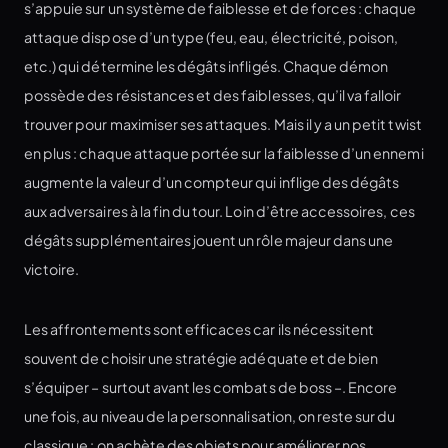
s’appuie sur un système de faiblesse et de forces : chaque
attaque dispose d’un type (feu, eau, électricité, poison,
etc.) qui détermine les dégâts infligés. Chaque démon
possède des résistances et des faiblesses, qu’il va falloir
trouver pour maximiser ses attaques. Mais il y a un petit twist
en plus : chaque attaque portée sur la faiblesse d’un ennemi
augmente la valeur d’un compteur qui inflige des dégâts
aux adversaires à la fin du tour. Loin d’être accessoires, ces
dégâts supplémentaires jouent un rôle majeur dans une
victoire.
Les affrontements sont efficaces car ils nécessitent
souvent de choisir une stratégie adéquate et de bien
s’équiper – surtout avant les combats de boss –. Encore
une fois, au niveau de la personnalisation, on reste sur du
classique : on achète des objets pour améliorer nos