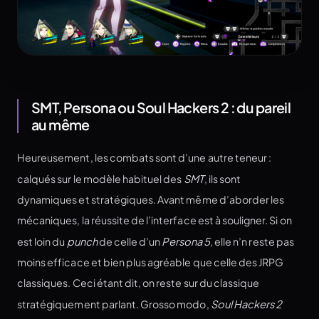
SMT, Persona ou Soul Hackers 2 : du pareil
au même
Heureusement, les combats sont d’une autre teneur :
calqués sur le modèle habituel des
SMT
, ils sont
dynamiques et stratégiques. Avant même d’aborder les
mécaniques, la réussite de l’interface est à souligner. Si on
est loin du
punch
de celle d’un
Persona 5
, elle n’n reste pas
moins efficace et bien plus agréable que celle des JRPG
classiques. Ceci étant dit, on reste sur du classique
stratégiquement parlant. Grosso modo,
Soul Hackers 2