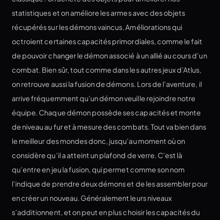
statistiques et on améliore les armes avec des objets
récupérés sur les démons vaincus. Améliorations qui
octroient certaines capacités primordiales, comme le fait
de pouvoir changer le démon associé à un allié au cours d’un
combat. Bien sûr, tout comme dans les autres jeux d’Atlus,
on retrouve aussi la fusion de démons. Lors de l’aventure, il
arrive fréquemment qu’un démon veuille rejoindre notre
équipe. Chaque démon possède ses capacités et monte
de niveau au fur et à mesure des combats. Tout va bien dans
le meilleur des mondes donc, jusqu’au moment où on
considère qu’il a atteint un plafond de verre. C’est là
qu’entre en jeu la fusion, qui permet comme son nom
l’indique de prendre deux démons et de les assembler pour
en créer un nouveau. Généralement leurs niveaux
s’additionnent, et on peut en plus choisir les capacités du