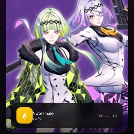
Note finale
6
JRPG • PS4
sur 10