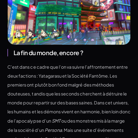
La fin du monde, encore ?
C’est dans ce cadre que l’on va suivre l’affrontement entre
deux factions : Yatagarasu et la Société Fantôme. Les
premiers ont plutôt bon fond malgré des méthodes
douteuses, tandis que les seconds cherchent à détruire le
monde pour repartir sur des bases saines. Dans cet univers,
les humains et les démons vivent en harmonie, bien loin donc
de l’apocalypse d’un
SMT
ou des monstres mis à la marge
de la société d’un
Persona
. Mais une suite d’événements