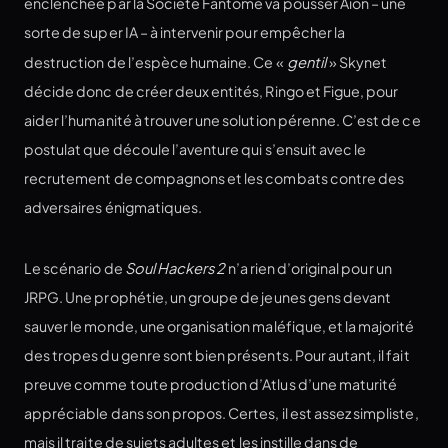
enclenchée par la Société Fantome va pousser Aion – une
sorte de super IA – à intervenir pour empêcher la
destruction de l’espèce humaine. Ce «
gentil
» Skynet
décide donc de créer deux entités, Ringo et Figue, pour
aider l’humanité à trouver une solution pérenne. C’est de ce
postulat que découle l’aventure qui s’ensuit avec le
recrutement de compagnons et les combats contre des
adversaires énigmatiques.
Le scénario de
Soul Hackers 2
n’a rien d’original pour un
JRPG. Une prophétie, un groupe de jeunes gens devant
sauver le monde, une organisation maléfique, et la majorité
des tropes du genre sont bien présents. Pour autant, il fait
preuve comme toute production d’Atlus d’une maturité
appréciable dans son propos. Certes, il est assez simpliste,
mais il traite de sujets adultes et les instille dans de