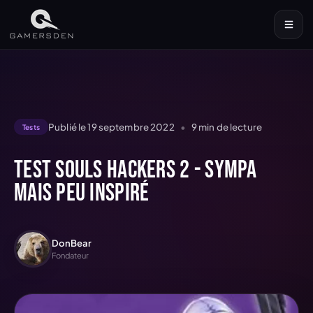
Publié le
19 septembre 2022
•
9
min de lecture
Tests
Test Souls Hackers 2 - Sympa
mais peu inspiré
DonBear
Fondateur