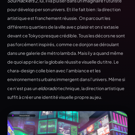
Soul Hackers 2
, lui, il va puiser dans un imaginaire futuriste
pour développer son univers. Et il le fait bien : la direction
artistique est franchement réussie. On parcourt les
différents quartiers de la ville avec plaisir et on s’extasie
devant ce Tokyo presque crédible. Tous les décors ne sont
pas forcément inspirés, comme ce donjon se déroulant
dans une galerie de métro lambda. Mais il y a quand même
de quoi apprécier la globale réussite visuelle du titre. Le
chara-design colle bien avec l’ambiance et les
environnements urbains immergent dans l’univers. Même si
ce n’est pas un
eldorado
technique, la direction artistique
suffit à créer une identité visuelle propre au jeu.