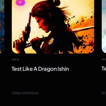
9
JR
JRPG
T
Test Like A Dragon Ishin
30
12 Mars 2023
8
min