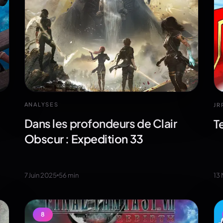
ANALYSES
JR
Dans les profondeurs de Clair
T
Obscur : Expedition 33
7 Juin 2025
56
min
13
8