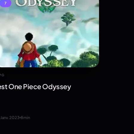
7
PG
est One Piece Odyssey
 Janv. 2023
8
min