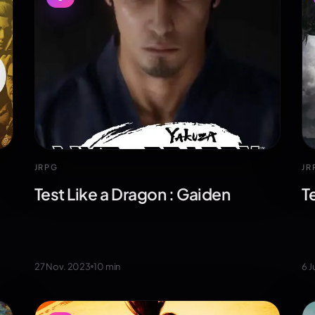
JR
JRPG
T
Test Like a Dragon : Gaiden
6 J
27 Nov. 2023
10
min