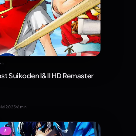
PG
est Suikoden I&II HD Remaster
 Mai 2025
6
min
8