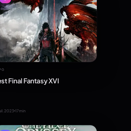
PG
est Final Fantasy XVI
uil. 2023
17
min