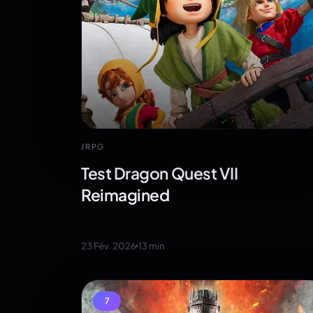
JRPG
Test Dragon Quest VII
Reimagined
23 Fév. 2026
13
min
7