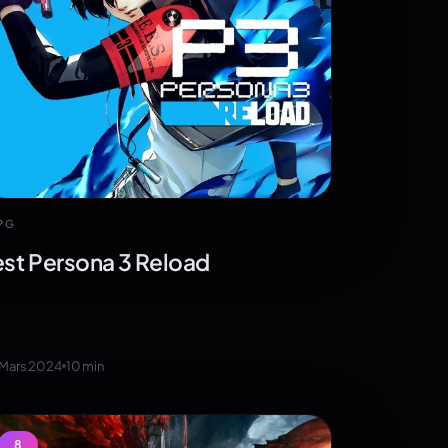
PG
est Persona 3 Reload
 Mars 2024
10
min
8