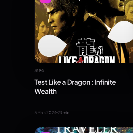
JRPG
Test Like a Dragon : Infinite
Wealth
5 Mars 2024
23
min