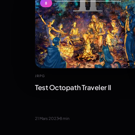
8
JRPG
Test Octopath Traveler II
21 Mars 2023
8
min