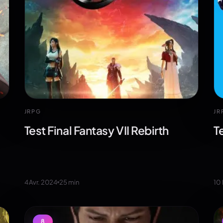
JRPG
JR
Test Final Fantasy VII Rebirth
T
4 Avr. 2024
25
min
10
8