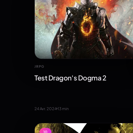
JRPG
Test Dragon's Dogma 2
24 Avr. 2024
13
min
10