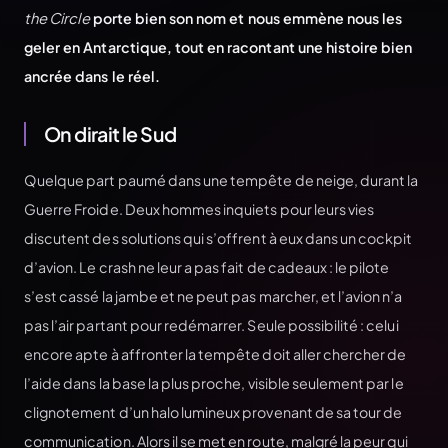
the Circle
porte bien son nom et nous emmène nous les
geler en Antarctique, tout en racontant une histoire bien
ancrée dans le réel.
On dirait le Sud
Quelque part paumé dans une tempête de neige, durant la
Guerre Froide. Deux hommes inquiets pour leurs vies
discutent des solutions qui s’offrent à eux dans un cockpit
d’avion. Le crash ne leur a pas fait de cadeaux : le pilote
s’est cassé la jambe et ne peut pas marcher, et l’avion n’a
pas l’air partant pour redémarrer. Seule possibilité : celui
encore apte à affronter la tempête doit aller chercher de
l’aide dans la base la plus proche, visible seulement par le
clignotement d’un halo lumineux provenant de sa tour de
communication. Alors il se met en route, malgré la peur qui