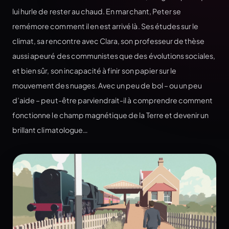
lui hurle de rester au chaud. En marchant, Peter se
remémore comment il en est arrivé là. Ses études sur le
climat, sa rencontre avec Clara, son professeur de thèse
aussi apeuré des communistes que des évolutions sociales,
et bien sûr, son incapacité à finir son papier sur le
mouvement des nuages. Avec un peu de bol – ou un peu
d’aide – peut-être parviendrait-il à comprendre comment
fonctionne le champ magnétique de la Terre et devenir un
brillant climatologue…