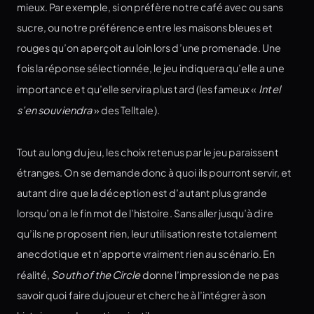
mieux. Par exemple, si on préfère notre café avec ou sans
sucre, ou notre préférence entre les maisons bleues et
rouges qu’on aperçoit au loin lors d’une promenade. Une
fois la réponse sélectionnée, le jeu indiquera qu’elle a une
importance et qu’elle servira plus tard (les fameux «
Intel
s’en souviendra
» des Telltale).
Tout au long du jeu, les choix retenus par le jeu paraissent
étranges. On se demande donc à quoi ils pourront servir, et
autant dire que la déception est d’autant plus grande
lorsqu’on a le fin mot de l’histoire. Sans aller jusqu’à dire
qu’ils ne proposent rien, leur utilisation reste totalement
anecdotique et n’apporte vraiment rien au scénario. En
réalité,
South of the Circle
donne l’impression de ne pas
savoir quoi faire du joueur et cherche à l’intégrer à son