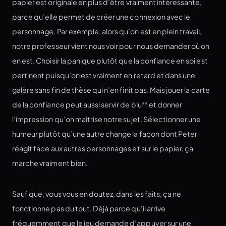
papier est originale en plus d’être vraiment intéressante,
parce qu’elle permet de créer une connexion avec le
personnage. Par exemple, alors qu’on est en plein travail,
notre professeur vient nous voir pour nous demander où on
en est. Choisir la panique plutôt que la confiance en soi est
pertinent puisqu’on est vraiment en retard et dans une
galère sans fin de thèse qui n’en finit pas. Mais jouer la carte
de la confiance peut aussi servir de bluff et donner
l’impression qu’on maitrise notre sujet. Sélectionner une
humeur plutôt qu’une autre change la façon dont Peter
réagit face aux autres personnages et sur le papier, ça
marche vraiment bien.
Sauf que, vous vous en doutez, dans les faits, ça ne
fonctionne pas du tout. Déjà parce qu’il arrive
fréquemment que le jeu demande d’appuyer sur une