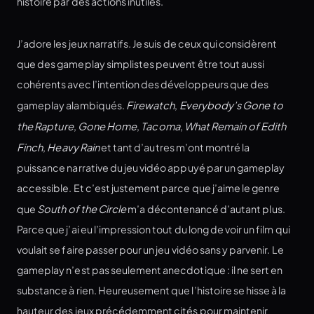
histoire par des actions inutiles.
J’adore les jeux narratifs. Je suis de ceux qui considèrent
que des gameplay simplistes peuvent être tout aussi
cohérents avec l’intention des développeurs que des
gameplay alambiqués.
Firewatch
,
Everybody’s Gone to
the Rapture
,
Gone Home
,
Tacoma
,
What Remain of Edith
Finch
,
Heavy Rain
et tant d’autres m’ont montré la
puissance narrative du jeu vidéo appuyé par un gameplay
accessible. Et c’est justement parce que j’aime le genre
que
South of the Circle
m’a décontenancé d’autant plus.
Parce que j’ai eu l’impression tout du long de voir un film qui
voulait se faire passer pour un jeu vidéo sans y parvenir. Le
gameplay n’est pas seulement anecdotique : il ne sert en
substance à rien. Heureusement que l’histoire se hisse à la
hauteur des jeux précédemment cités pour maintenir