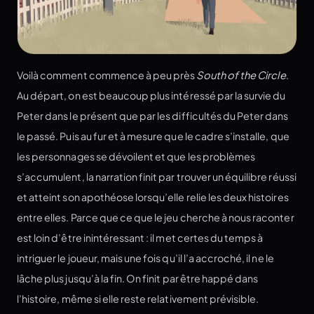
Voilà comment commence à peu près
South of the Circle
.
Au départ, on est beaucoup plus intéressé par la survie du
Peter dans le présent que par les difficultés du Peter dans
le passé. Puis au fur et à mesure que le cadre s’installe, que
les personnages se dévoilent et que les problèmes
s’accumulent, la narration finit par trouver un équilibre réussi
et atteint son apothéose lorsqu’elle relie les deux histoires
entre elles. Parce que ce que le jeu cherche à nous raconter
est loin d’être inintéressant : il met certes du temps à
intriguer le joueur, mais une fois qu’il l’a accroché, il ne le
lâche plus jusqu’à la fin. On finit par être happé dans
l’histoire, même si elle reste relativement prévisible.