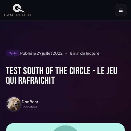
Publié le
29 juillet 2022
•
8
min de lecture
Tests
Test South of the Circle - Le jeu
qui rafraichit
DonBear
Fondateur