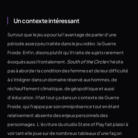
Un contexte intéressant
Surtout que le jeu a pour lui l’avantage de parler d’une
période assez peu traitée dans le jeu vidéo : la Guerre
Froide. Enfin, disons plutôt qu’il traite de sujets rarement
évoqués aussi frontalement.
South of the Circle
n’hésite
pas à aborder la condition des femmes et de leur difficulté
à s’intégrer dans un domaine réservé aux hommes, de
réchauffement climatique, de géopolitique et aussi
d’éducation. Il fait tout ça dans un contexte de Guerre
Froide, qui frappe par son omniprésence tout en étant
relativement absente des enjeux personnels des
personnages. L’écriture du studio State of Play fait plaisir à
voir tant elle joue sur de nombreux tableaux d’une façon