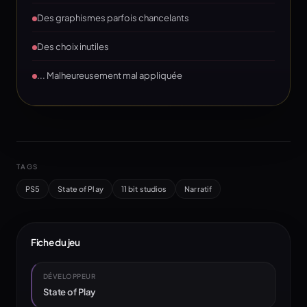
Des graphismes parfois chancelants
Des choix inutiles
... Malheureusement mal appliquée
TAGS
PS5
State of Play
11 bit studios
Narratif
Fiche du jeu
DÉVELOPPEUR
State of Play