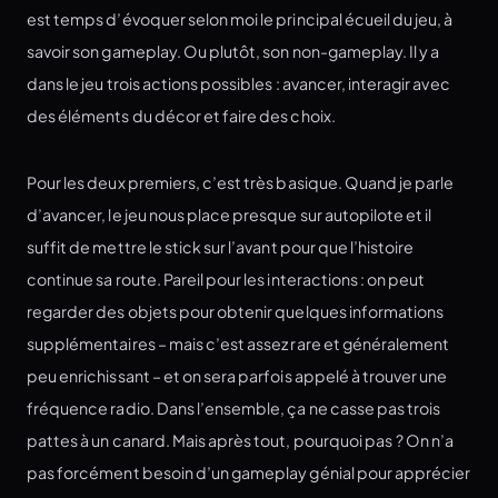
est temps d’évoquer selon moi le principal écueil du jeu, à
savoir son gameplay. Ou plutôt, son non-gameplay. Il y a
dans le jeu trois actions possibles : avancer, interagir avec
des éléments du décor et faire des choix.
Pour les deux premiers, c’est très basique. Quand je parle
d’avancer, le jeu nous place presque sur autopilote et il
suffit de mettre le stick sur l’avant pour que l’histoire
continue sa route. Pareil pour les interactions : on peut
regarder des objets pour obtenir quelques informations
supplémentaires – mais c’est assez rare et généralement
peu enrichissant – et on sera parfois appelé à trouver une
fréquence radio. Dans l’ensemble, ça ne casse pas trois
pattes à un canard. Mais après tout, pourquoi pas ? On n’a
pas forcément besoin d’un gameplay génial pour apprécier