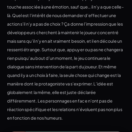
touche associée à une émotion, sauf que… il n’y a que celle-
là. Quel est l’intérêt de nous demander d’effectuer une
action s’il n’y a pas de choix ? Ça donne l’impression que les
développeurs cherchent à maintenir le joueur concentré
mais sans qu’il n’y en ait vraiment besoin, et il en découle un
ressenti étrange. Surtout que, appuyer ou pas ne changera
rien puisqu’au bout d’un moment, le jeu continuera le
dialogue sans intervention de la part du joueur. Et même
quand il y a un choix à faire, la seule chose qui change est la
manière dont le protagoniste va s’exprimer. L’idée est
globalement la même, elle est juste déclarée
différemment. Les personnages en face n’ont pas de
réaction spécifique et les relations n’évoluent pas non plus
en fonction de nos humeurs.