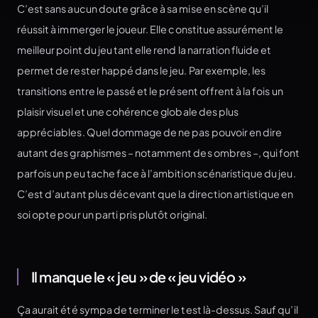
C’est sans aucun doute grâce à sa mise en scène qu’il
réussit à immerger le joueur. Elle constitue assurément le
meilleur point du jeu tant elle rend la narration fluide et
permet de rester happé dans le jeu. Par exemple, les
transitions entre le passé et le présent offrent à la fois un
plaisir visuel et une cohérence globale des plus
appréciables. Quel dommage de ne pas pouvoir en dire
autant des graphismes – notamment des ombres –, qui font
parfois un peu tache face à l’ambition scénaristique du jeu.
C’est d’autant plus décevant que la direction artistique en
soi opte pour un parti pris plutôt original.
Il manque le « jeu » de « jeu vidéo »
Ça aurait été sympa de terminer le test là-dessus. Sauf qu’il