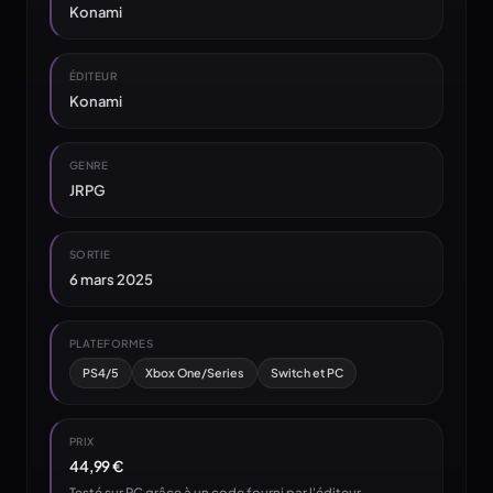
Konami
ÉDITEUR
Konami
GENRE
JRPG
SORTIE
6 mars 2025
PLATEFORMES
PS4/5
Xbox One/Series
Switch et PC
PRIX
44,99 €
Testé sur PC grâce à un code fourni par l'éditeur