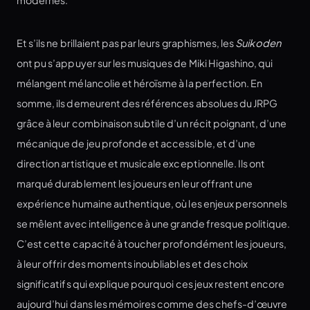
modernes.
Et s’ils ne brillaient pas par leurs graphismes, les
Suikoden
ont pu s’appuyer sur les musiques de Miki Higashino, qui
mélangent mélancolie et héroïsme à la perfection. En
somme, ils demeurent des références absolues du JRPG
grâce à leur combinaison subtile d’un récit poignant, d’une
mécanique de jeu profonde et accessible, et d’une
direction artistique et musicale exceptionnelle. Ils ont
marqué durablement les joueurs en leur offrant une
expérience humaine authentique, où les enjeux personnels
se mêlent avec intelligence à une grande fresque politique.
C’est cette capacité à toucher profondément les joueurs,
à leur offrir des moments inoubliables et des choix
significatifs qui explique pourquoi ces jeux restent encore
aujourd’hui dans les mémoires comme des chefs-d’œuvre