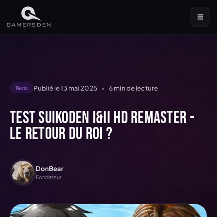
Publié le
13 mai 2025
•
6
min de lecture
Tests
Test Suikoden I&II HD Remaster -
le retour du roi ?
DonBear
Fondateur