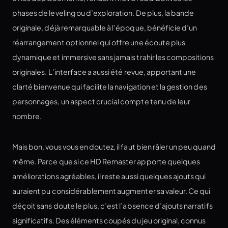
phases de leveling ou d’exploration. De plus, la bande
originale, déjà remarquable à l’époque, bénéficie d’un
réarrangement optionnel qui offre une écoute plus
dynamique et immersive sans jamais trahir les compositions
originales. L’interface a aussi été revue, apportant une
clarté bienvenue qui facilite la navigation et la gestion des
personnages, un aspect crucial compte tenu de leur
nombre.
Mais bon, vous vous en doutez, il faut bien râler un peu quand
même. Parce que si ce HD Remaster apporte quelques
améliorations agréables, il reste aussi quelques ajouts qui
auraient pu considérablement augmenter sa valeur. Ce qui
déçoit sans doute le plus, c’est l’absence d’ajouts narratifs
significatifs. Des éléments coupés du jeu original, connus