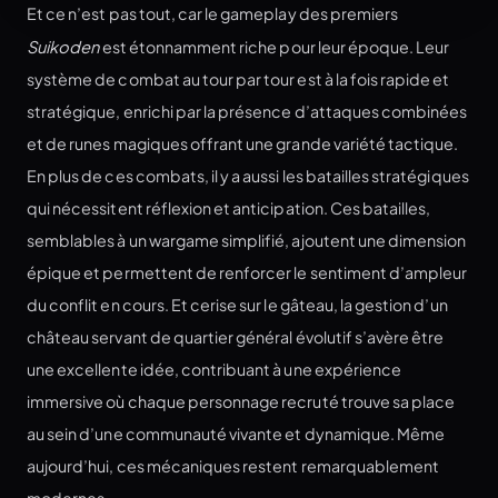
Et ce n’est pas tout, car le gameplay des premiers
Suikoden
est étonnamment riche pour leur époque. Leur
système de combat au tour par tour est à la fois rapide et
stratégique, enrichi par la présence d’attaques combinées
et de runes magiques offrant une grande variété tactique.
En plus de ces combats, il y a aussi les batailles stratégiques
qui nécessitent réflexion et anticipation. Ces batailles,
semblables à un wargame simplifié, ajoutent une dimension
épique et permettent de renforcer le sentiment d’ampleur
du conflit en cours. Et cerise sur le gâteau, la gestion d’un
château servant de quartier général évolutif s’avère être
une excellente idée, contribuant à une expérience
immersive où chaque personnage recruté trouve sa place
au sein d’une communauté vivante et dynamique. Même
aujourd’hui, ces mécaniques restent remarquablement