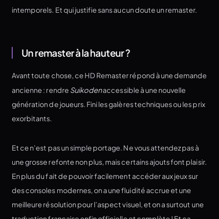
intemporels. Et qui justifie sans aucun doute un remaster.
Un remaster à la hauteur ?
Avant toute chose, ce HD Remaster répond à une demande
ancienne : rendre
Suikoden
accessible à une nouvelle
génération de joueurs. Fini les galères techniques ou les prix
exorbitants.
Et ce n’est pas un simple portage. Ne vous attendez pas à
une grosse refonte non plus, mais certains ajouts font plaisir.
En plus du fait de pouvoir facilement accéder aux jeux sur
des consoles modernes, on a une fluidité accrue et une
meilleure résolution pour l’aspect visuel, et on a surtout une
traduction française enfin officielle et complète ! Et ça,