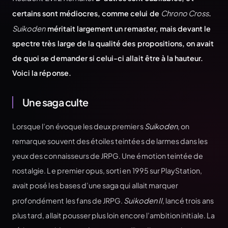
certains sont médiocres, comme celui de
Chrono Cross
.
Suikoden
méritait largement un remaster, mais devant le
spectre très large de la qualité des propositions, on avait
de quoi se demander si celui-ci allait être à la hauteur.
Voici la réponse.
Une saga culte
Lorsque l’on évoque les deux premiers
Suikoden
, on
remarque souvent des étoiles teintées de larmes dans les
yeux des connaisseurs de JRPG. Une émotion teintée de
nostalgie. Le premier opus, sorti en 1995 sur PlayStation,
avait posé les bases d’une saga qui allait marquer
profondément les fans de JRPG.
Suikoden II
, lancé trois ans
plus tard, allait pousser plus loin encore l’ambition initiale. La