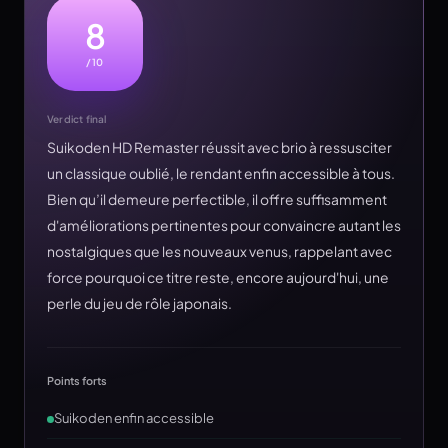
8
/10
Verdict final
Suikoden HD Remaster réussit avec brio à ressusciter
un classique oublié, le rendant enfin accessible à tous.
Bien qu’il demeure perfectible, il offre suffisamment
d'améliorations pertinentes pour convaincre autant les
nostalgiques que les nouveaux venus, rappelant avec
force pourquoi ce titre reste, encore aujourd'hui, une
perle du jeu de rôle japonais.
Points forts
Suikoden enfin accessible