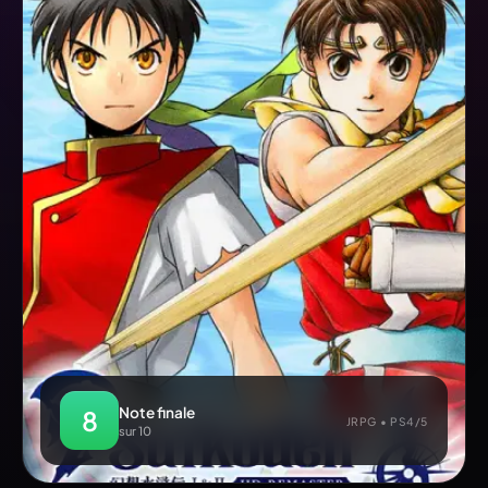
Note finale
8
JRPG • PS4/5
sur 10