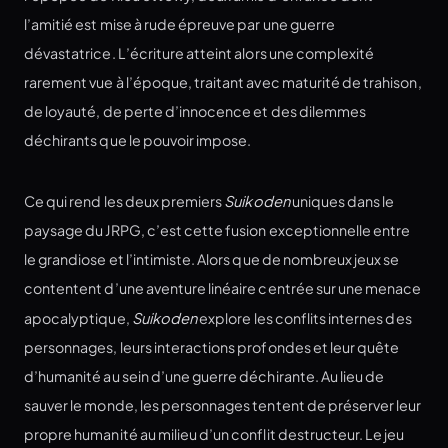
l’amitié est mise à rude épreuve par une guerre
dévastatrice. L’écriture atteint alors une complexité
rarement vue à l’époque, traitant avec maturité de trahison,
de loyauté, de perte d’innocence et des dilemmes
déchirants que le pouvoir impose.
Ce qui rend les deux premiers
Suikoden
uniques dans le
paysage du JRPG, c’est cette fusion exceptionnelle entre
le grandiose et l’intimiste. Alors que de nombreux jeux se
contentent d’une aventure linéaire centrée sur une menace
apocalyptique,
Suikoden
explore les conflits internes des
personnages, leurs interactions profondes et leur quête
d’humanité au sein d’une guerre déchirante. Au lieu de
sauver le monde, les personnages tentent de préserver leur
propre humanité au milieu d’un conflit destructeur. Le jeu