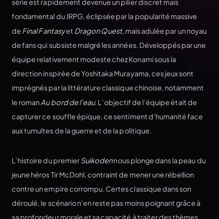
série est rapidement devenue un pilier discret mais
fondamental du JRPG, éclipsée par la popularité massive
de
Final Fantasy
et
Dragon Quest
, mais adulée par un noyau
de fans qui subsiste malgré les années. Développés par une
équipe relativement modeste chez Konami sous la
direction inspirée de Yoshitaka Murayama, ces jeux sont
imprégnés par la littérature classique chinoise, notamment
le roman
Au bord de l’eau
. L’objectif de l’équipe était de
capturer ce souffle épique, ce sentiment d’humanité face
aux tumultes de la guerre et de la politique.
L’histoire du premier
Suikoden
nous plonge dans la peau du
jeune héros Tir McDohl, contraint de mener une rébellion
contre un empire corrompu. Certes classique dans son
déroulé, le scénario n’en reste pas moins poignant grâce à
sa profondeur morale et sa capacité à traiter des thèmes