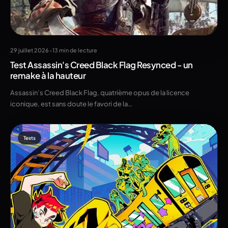
•
29 juillet 2026
13 min de lecture
Test Assassin's Creed Black Flag Resynced - un
remake à la hauteur
Assassin’s Creed Black Flag, quatrième opus de la licence
iconique, est sans doute le favori de la…
Tests