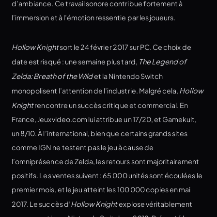
d’ambiance. Ce travail sonore contribue fortement à
l’immersion et à l’émotion ressentie par les joueurs.
Hollow Knight
sort le 24 février 2017 sur PC. Ce choix de
date est risqué : une semaine plus tard,
The Legend of
Zelda: Breath of the Wild
et la Nintendo Switch
monopolisent l’attention de l’industrie. Malgré cela,
Hollow
Knight
rencontre un succès critique et commercial. En
France, Jeuxvideo.com lui attribue un 17/20, et Gamekult,
un 8/10. À l’international, bien que certains grands sites
comme IGN ne testent pas le jeu à cause de
l’omniprésence de Zelda, les retours sont majoritairement
positifs. Les ventes suivent : 65 000 unités sont écoulées le
premier mois, et le jeu atteint les 100 000 copies en mai
2017. Le succès d’
Hollow Knight
explose véritablement