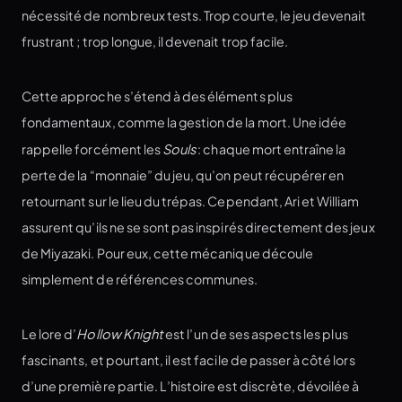
nécessité de nombreux tests. Trop courte, le jeu devenait
frustrant ; trop longue, il devenait trop facile.
Cette approche s’étend à des éléments plus
fondamentaux, comme la gestion de la mort. Une idée
rappelle forcément les
Souls
: chaque mort entraîne la
perte de la “monnaie” du jeu, qu’on peut récupérer en
retournant sur le lieu du trépas. Cependant, Ari et William
assurent qu’ils ne se sont pas inspirés directement des jeux
de Miyazaki. Pour eux, cette mécanique découle
simplement de références communes.
Le lore d’
Hollow Knight
est l’un de ses aspects les plus
fascinants, et pourtant, il est facile de passer à côté lors
d’une première partie. L’histoire est discrète, dévoilée à