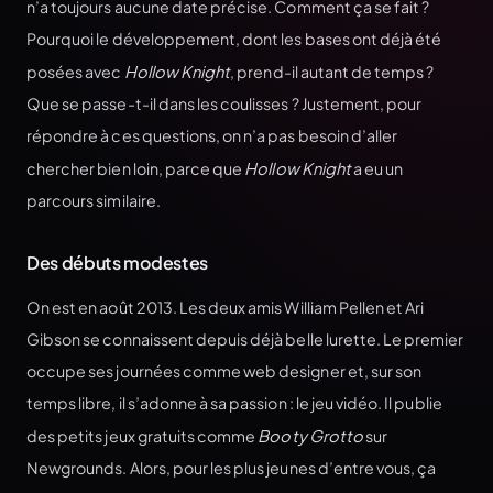
n’a toujours aucune date précise. Comment ça se fait ?
Pourquoi le développement, dont les bases ont déjà été
posées avec
Hollow Knight
, prend-il autant de temps ?
Que se passe-t-il dans les coulisses ? Justement, pour
répondre à ces questions, on n’a pas besoin d’aller
chercher bien loin, parce que
Hollow Knight
a eu un
parcours similaire.
Des débuts modestes
On est en août 2013. Les deux amis William Pellen et Ari
Gibson se connaissent depuis déjà belle lurette. Le premier
occupe ses journées comme web designer et, sur son
temps libre, il s’adonne à sa passion : le jeu vidéo. Il publie
des petits jeux gratuits comme
Booty Grotto
sur
Newgrounds. Alors, pour les plus jeunes d’entre vous, ça