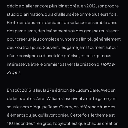
décide d’aller encore plus loin et crée, en 2012, son propre
studio d’animation, qui a d’ailleurs été primé plusieurs fois.
Bref, ces deux amis décident de se lancer ensemble dans
des game jams, des événements où des gens se réunissent
pour créer un jeu complet en un temps limité, généralement
deux ou trois jours. Souvent, les game jams tournent autour
d’une consigne ou d’une idée précise, et celle qui nous
intéresse va être le premier pas vers la création d’
Hollow
Knight
.
En août 2013, a lieu la 27e édition de Ludum Dare. Avec un
de leurs potes, Ari et William s’inscrivent à cette game jam
sous le nom d’équipe Team Cherry, en référence à un des
éléments du jeu qu’ils vont créer. Cette fois, le thème est
“10 secondes” : en gros, l’objectif est que chaque création