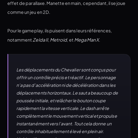
effet de parallaxe. Manette en main, cependant, il se joue
comme un jeu en 2D.
Pour le gameplay, ils puisent dans leurs références,
notamment
Zelda II
,
Metroid
, et
Mega Man X
.
Les déplacements du Chevalier sont conçus pour
offrir un contrôle précis et réactif. Le personnage
n’a pas d’accélération ni de décélération dans les
déplacements horizontaux. Le saut a beaucoup de
poussée initiale, et relâcher le bouton coupe
rapidement la vitesse verticale. Le dash arrête
complètement le mouvement vertical et propulse
instantanément vers l’avant. Tout cela donne un
contrôle inhabituellement élevé en plein air.