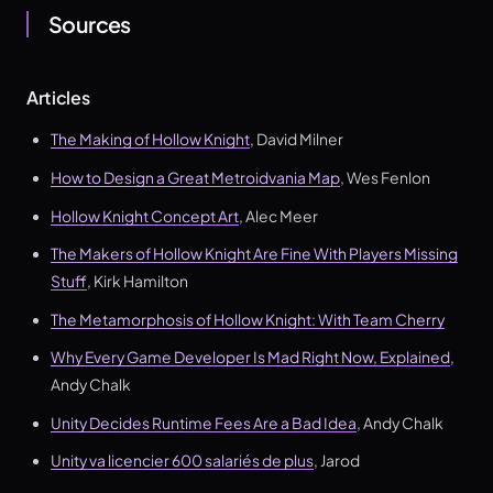
Sources
Articles
The Making of Hollow Knight
, David Milner
How to Design a Great Metroidvania Map
, Wes Fenlon
Hollow Knight Concept Art
, Alec Meer
The Makers of Hollow Knight Are Fine With Players Missing
Stuff
, Kirk Hamilton
The Metamorphosis of Hollow Knight: With Team Cherry
Why Every Game Developer Is Mad Right Now, Explained
,
Andy Chalk
Unity Decides Runtime Fees Are a Bad Idea
, Andy Chalk
Unity va licencier 600 salariés de plus
, Jarod