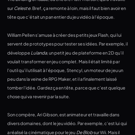
sur
Celeste
. Bref, ça remonte à loin, mais il faut bien avoir en
tête que c’était un pan entier du jeu vidéo à l’époque.
William Pellen s’amuse à créer des petits jeux Flash, qui lui
servent de prototypes pour tester ses idées. Par exemple, il
développe
Lulanda
, un petit jeu de plateforme en 2D qu’il
voulait transformer en jeu complet. Mais il était limité par
l’outil qu’il utilisait à l’époque, Stencyl, un moteur de jeu un
peu dans la veine de RPG Maker, et il a finalement laissé
tomber l’idée. Gardez ça en tête, parce que c’est quelque
chose qui va revenir par la suite.
Son compère, Ari Gibson, est animateur et travaille dans
divers domaines, dont le jeu vidéo. Par exemple, c’est lui qui
a réalisé la cinématique pour le jeu
De Blob
sur Wii. Mais il