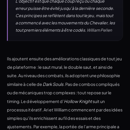
L’objectif est que chaque coup reçu ou chaque
erreur puisse être évité jusqu’à la dernière seconde.
Ces principes se reflètent dans tout le jeu, mais tout
a commencé avec les mouvements du Chevalier, les
tout premiers éléments à être codés.
William Pellen
Ils ajoutent ensuite des améliorations classiques de tout jeu
de plateforme : le saut mural, le double saut, et ainsi de
suite. Au niveau des combats, ils adoptent une philosophie
similaire à celle de
Dark Souls
. Pas de combos compliqués
ou de mécaniques trop complexes : tout repose sur le
timing. Le développement d’
Hollow Knight
suit un
processus itératif. Ari et William commencent par des idées
simples qu’ils enrichissent au fil des essais et des
ajustements. Par exemple, la portée de l’arme principale a