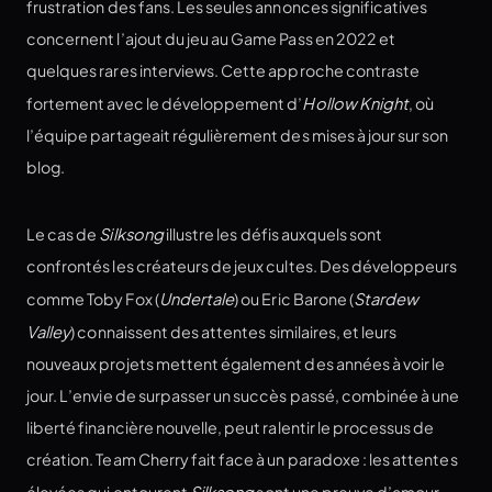
frustration des fans. Les seules annonces significatives
concernent l’ajout du jeu au Game Pass en 2022 et
quelques rares interviews. Cette approche contraste
fortement avec le développement d’
Hollow Knight
, où
l’équipe partageait régulièrement des mises à jour sur son
blog.
Le cas de
Silksong
illustre les défis auxquels sont
confrontés les créateurs de jeux cultes. Des développeurs
comme Toby Fox (
Undertale
) ou Eric Barone (
Stardew
Valley
) connaissent des attentes similaires, et leurs
nouveaux projets mettent également des années à voir le
jour. L’envie de surpasser un succès passé, combinée à une
liberté financière nouvelle, peut ralentir le processus de
création. Team Cherry fait face à un paradoxe : les attentes
élevées qui entourent
Silksong
sont une preuve d’amour