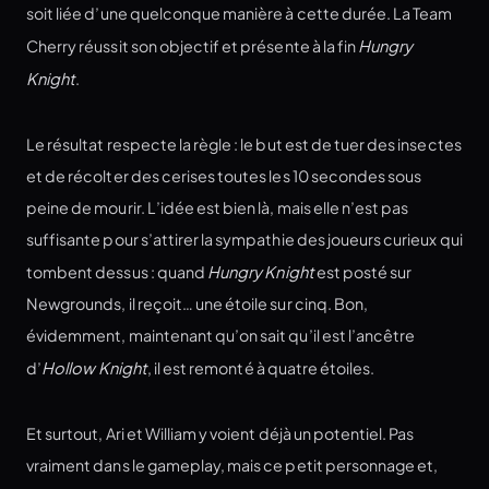
soit liée d’une quelconque manière à cette durée. La Team
Cherry réussit son objectif et présente à la fin
Hungry
Knight
.
Le résultat respecte la règle : le but est de tuer des insectes
et de récolter des cerises toutes les 10 secondes sous
peine de mourir. L’idée est bien là, mais elle n’est pas
suffisante pour s’attirer la sympathie des joueurs curieux qui
tombent dessus : quand
Hungry Knight
est posté sur
Newgrounds, il reçoit… une étoile sur cinq. Bon,
évidemment, maintenant qu’on sait qu’il est l’ancêtre
d’
Hollow Knight
, il est remonté à quatre étoiles.
Et surtout, Ari et William y voient déjà un potentiel. Pas
vraiment dans le gameplay, mais ce petit personnage et,