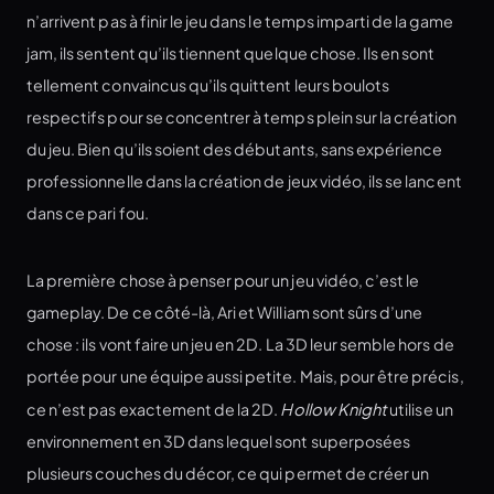
n’arrivent pas à finir le jeu dans le temps imparti de la game
jam, ils sentent qu’ils tiennent quelque chose. Ils en sont
tellement convaincus qu’ils quittent leurs boulots
respectifs pour se concentrer à temps plein sur la création
du jeu. Bien qu’ils soient des débutants, sans expérience
professionnelle dans la création de jeux vidéo, ils se lancent
dans ce pari fou.
La première chose à penser pour un jeu vidéo, c’est le
gameplay. De ce côté-là, Ari et William sont sûrs d’une
chose : ils vont faire un jeu en 2D. La 3D leur semble hors de
portée pour une équipe aussi petite. Mais, pour être précis,
ce n’est pas exactement de la 2D.
Hollow Knight
utilise un
environnement en 3D dans lequel sont superposées
plusieurs couches du décor, ce qui permet de créer un