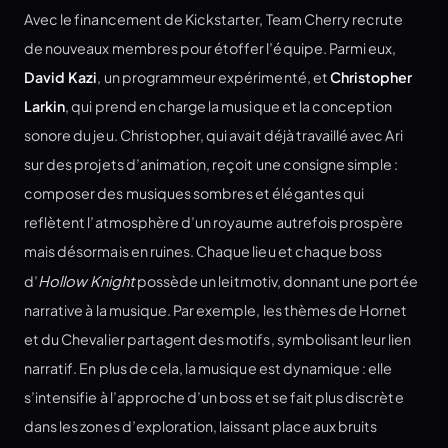
Avec le financement de Kickstarter, Team Cherry recrute
de nouveaux membres pour étoffer l’équipe. Parmi eux,
David Kazi
, un programmeur expérimenté, et
Christopher
Larkin
, qui prend en charge la musique et la conception
sonore du jeu. Christopher, qui avait déjà travaillé avec Ari
sur des projets d’animation, reçoit une consigne simple :
composer des musiques sombres et élégantes qui
reflètent l’atmosphère d’un royaume autrefois prospère
mais désormais en ruines. Chaque lieu et chaque boss
d’
Hollow Knight
possède un leitmotiv, donnant une portée
narrative à la musique. Par exemple, les thèmes de Hornet
et du Chevalier partagent des motifs, symbolisant leur lien
narratif. En plus de cela, la musique est dynamique : elle
s’intensifie à l’approche d’un boss et se fait plus discrète
dans les zones d’exploration, laissant place aux bruits