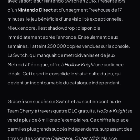
avec sa sortie sur Nintendo Switch en 2018. Présenté lors
d’un
Nintendo Direct
et d’un segment Treehouse de 17
minutes, le jeu bénéficie d’une visibilité exceptionnelle.
Mieux encore, il est shadowdrop : disponible
immédiatement après l’annonce. En seulement deux
semaines, il atteint 250 000 copies vendues sur la console.
La Switch, qui manquait de metroidvanias et de jeux
Metroid à l’époque, offre à
Hollow Knight
une audience
idéale. Cette sortie consolide le statut culte du jeu, qui
devient un incontournable du catalogue indépendant.
Grâce à son succès sur Switch et au soutien continu de
Team Cherry à travers quatre DLC gratuits,
Hollow Knight
se
vend à plus de 8 millions d’exemplaires. Ce chiffre le place
parmi les plus grands succès indépendants, surpassant des
titres cultes comme
Celeste
ou
Outer Wilds
. Mais ce