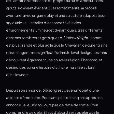
de l’ambition croissante du projet : au fur et à mesure des
ajouts, il devient évident que Hornet mérite sa propre
aventure, avec un gameplay et une structure adaptés à son
style unique. Le trailer d’annonce révèle des
environnements lumineux et dynamiques, très différents
des tons sombres et gothiques d’
Hollow Knight
. Hornet
est plus grande et plus agile que le Chevalier, ce qui entraîne
des changements significatifs dans le level design. Les fans
découvrent également une nouvelle région, Pharloom, et
des indices sur une histoire distincte mais liée au lore
d’Hallownest.
Depuis son annonce,
Silksong
est devenu l’objet d’une
attente démesurée. Pourtant, plus de cinq ans après son
annonce, le jeu n’a toujours pas de date de sortie. Pour
comprendre ce délai, il faut d’abord se rappeler que le