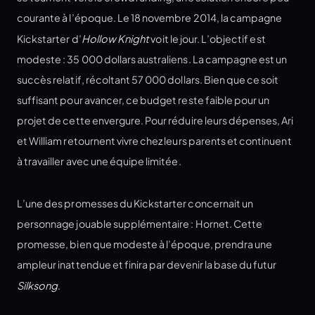
courante à l’époque. Le 18 novembre 2014, la campagne
Kickstarter d’
Hollow Knight
voit le jour. L’objectif est
modeste : 35 000 dollars australiens. La campagne est un
succès relatif, récoltant 57 000 dollars. Bien que ce soit
suffisant pour avancer, ce budget reste faible pour un
projet de cette envergure. Pour réduire leurs dépenses, Ari
et William retournent vivre chez leurs parents et continuent
à travailler avec une équipe limitée.
L’une des promesses du Kickstarter concernait un
personnage jouable supplémentaire : Hornet. Cette
promesse, bien que modeste à l’époque, prendra une
ampleur inattendue et finira par devenir la base du futur
Silksong
.