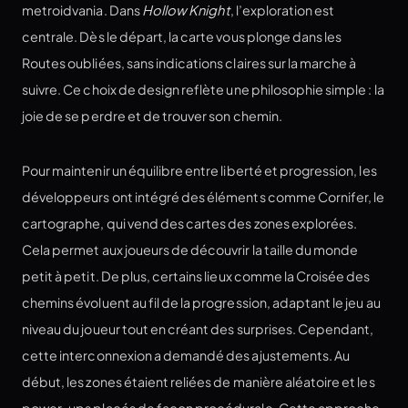
metroidvania. Dans
Hollow Knight
, l’exploration est
centrale. Dès le départ, la carte vous plonge dans les
Routes oubliées, sans indications claires sur la marche à
suivre. Ce choix de design reflète une philosophie simple : la
joie de se perdre et de trouver son chemin.
Pour maintenir un équilibre entre liberté et progression, les
développeurs ont intégré des éléments comme Cornifer, le
cartographe, qui vend des cartes des zones explorées.
Cela permet aux joueurs de découvrir la taille du monde
petit à petit. De plus, certains lieux comme la Croisée des
chemins évoluent au fil de la progression, adaptant le jeu au
niveau du joueur tout en créant des surprises. Cependant,
cette interconnexion a demandé des ajustements. Au
début, les zones étaient reliées de manière aléatoire et les
power-ups placés de façon procédurale. Cette approche