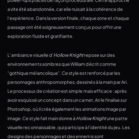
a vite été abandonnée, car elle nuisait à la cohérence de
l’expérience. Dans la version finale, chaque zone et chaque
passage ont été soigneusement conçus pour offrir une
exploration fluide et gratifiante.
L’ambiance visuelle d’
Hollow Knight
repose sur des
environnements sombres que William décrit comme
“gothique mélancolique”. Ce style est renforcé par les
personnages anthropomorphes, dessinés à la main par Ari.
Le processus de création est simple mais efficace : après
avoir esquissé un concept dans un carnet, Ari le finalise sur
Photoshop, où il crée également les animations image par
image. Ce style fait main donne à
Hollow Knight
une patte
visuelle reconnaissable, qui participe à l’identité du jeu. Les
designs des personnages et des ennemis sont