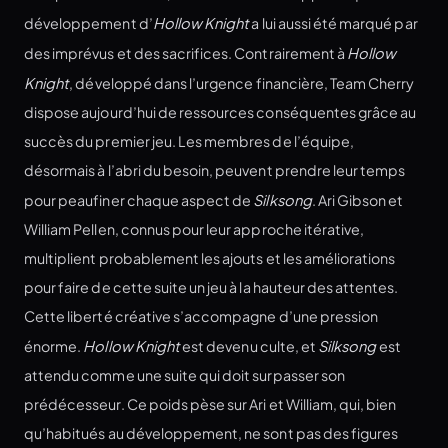
développement d’
Hollow Knight
a lui aussi été marqué par
des imprévus et des sacrifices. Contrairement à
Hollow
Knight
, développé dans l’urgence financière, Team Cherry
dispose aujourd’hui de ressources conséquentes grâce au
succès du premier jeu. Les membres de l’équipe,
désormais à l’abri du besoin, peuvent prendre leur temps
pour peaufiner chaque aspect de
Silksong
. Ari Gibson et
William Pellen, connus pour leur approche itérative,
multiplient probablement les ajouts et les améliorations
pour faire de cette suite un jeu à la hauteur des attentes.
Cette liberté créative s’accompagne d’une pression
énorme.
Hollow Knight
est devenu culte, et
Silksong
est
attendu comme une suite qui doit surpasser son
prédécesseur. Ce poids pèse sur Ari et William, qui, bien
qu’habitués au développement, ne sont pas des figures