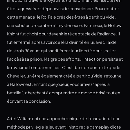
infection à travers le royaume, transformant les insectes en
êtres agressifs et dépourvus de conscience. Pour contrer
cette menace, le Roi Pale créa des êtres à partir du Vide,
une substance sombre et mystérieuse. Parmi eux, le Hollow
Knight fut choisi pour devenir le réceptacle de Radiance. Il
fut enfermé après avoir scellé la divinité en lui, avec l’aide
des trois Rêveurs qui sacrifièrent leur liberté pour sceller
l’accès à sa prison. Malgré ces efforts, l’infection persista et
le royaume tomba en ruines. C’est dans ce contexte que le
Chevalier, un être également créé à partir du Vide, retourne
à Hallownest. En tant que joueur, vous arrivez “après la
bataille”, cherchant à comprendre ce monde brisé tout en
écrivant sa conclusion.
Ari et William ont une approche unique de la narration. Leur
méthode privilégie le jeu avant l’histoire : le gameplay dicte