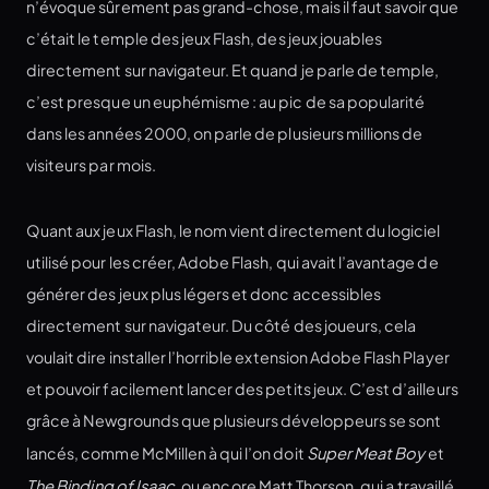
n’évoque sûrement pas grand-chose, mais il faut savoir que
c’était le temple des jeux Flash, des jeux jouables
directement sur navigateur. Et quand je parle de temple,
c’est presque un euphémisme : au pic de sa popularité
dans les années 2000, on parle de plusieurs millions de
visiteurs par mois.
Quant aux jeux Flash, le nom vient directement du logiciel
utilisé pour les créer, Adobe Flash, qui avait l’avantage de
générer des jeux plus légers et donc accessibles
directement sur navigateur. Du côté des joueurs, cela
voulait dire installer l’horrible extension Adobe Flash Player
et pouvoir facilement lancer des petits jeux. C’est d’ailleurs
grâce à Newgrounds que plusieurs développeurs se sont
lancés, comme McMillen à qui l’on doit
Super Meat Boy
et
The Binding of Isaac
, ou encore Matt Thorson, qui a travaillé