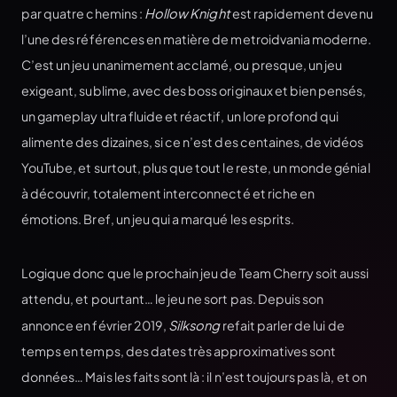
par quatre chemins :
Hollow Knight
est rapidement devenu
l’une des références en matière de metroidvania moderne.
C’est un jeu unanimement acclamé, ou presque, un jeu
exigeant, sublime, avec des boss originaux et bien pensés,
un gameplay ultra fluide et réactif, un lore profond qui
alimente des dizaines, si ce n’est des centaines, de vidéos
YouTube, et surtout, plus que tout le reste, un monde génial
à découvrir, totalement interconnecté et riche en
émotions. Bref, un jeu qui a marqué les esprits.
Logique donc que le prochain jeu de Team Cherry soit aussi
attendu, et pourtant… le jeu ne sort pas. Depuis son
annonce en février 2019,
Silksong
refait parler de lui de
temps en temps, des dates très approximatives sont
données… Mais les faits sont là : il n’est toujours pas là, et on