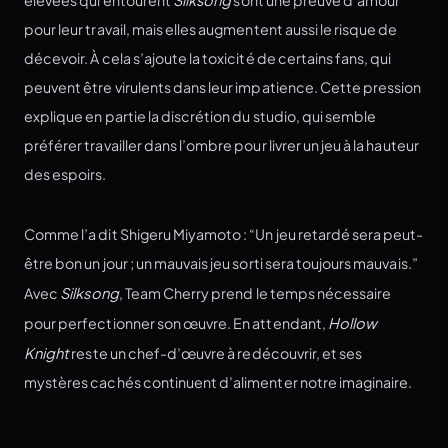
pour leur travail, mais elles augmentent aussi le risque de
décevoir. À cela s’ajoute la toxicité de certains fans, qui
peuvent être virulents dans leur impatience. Cette pression
explique en partie la discrétion du studio, qui semble
préférer travailler dans l’ombre pour livrer un jeu à la hauteur
des espoirs.
Comme l’a dit Shigeru Miyamoto : “Un jeu retardé sera peut-
être bon un jour ; un mauvais jeu sorti sera toujours mauvais.”
Avec
Silksong
, Team Cherry prend le temps nécessaire
pour perfectionner son œuvre. En attendant,
Hollow
Knight
reste un chef-d’œuvre à redécouvrir, et ses
mystères cachés continuent d’alimenter notre imaginaire.