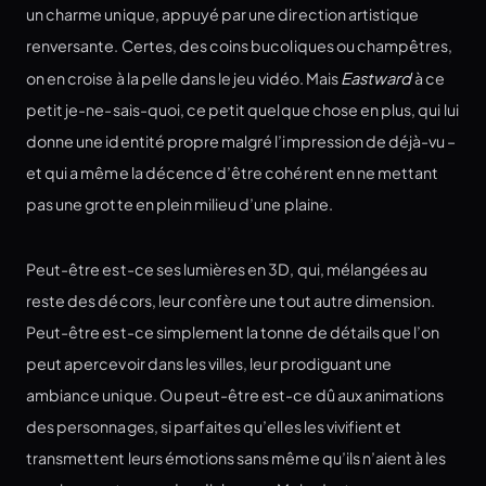
un charme unique, appuyé par une direction artistique
renversante. Certes, des coins bucoliques ou champêtres,
on en croise à la pelle dans le jeu vidéo. Mais
Eastward
à ce
petit je-ne-sais-quoi, ce petit quelque chose en plus, qui lui
donne une identité propre malgré l’impression de déjà-vu –
et qui a même la décence d’être cohérent en ne mettant
pas une grotte en plein milieu d’une plaine.
Peut-être est-ce ses lumières en 3D, qui, mélangées au
reste des décors, leur confère une tout autre dimension.
Peut-être est-ce simplement la tonne de détails que l’on
peut apercevoir dans les villes, leur prodiguant une
ambiance unique. Ou peut-être est-ce dû aux animations
des personnages, si parfaites qu’elles les vivifient et
transmettent leurs émotions sans même qu’ils n’aient à les