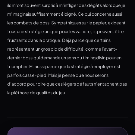
ils m’ont souvent surpris à m’infliger des dégâts alors que je
m’imaginais suffisamment éloigné. Ce qui concerne aussi
les combats de boss. Sympathiques sur le papier, exigeant
tous une stratégie unique pour les vaincre, ils peuvent être
frustrants dans la pratique. Déjà parce que certains
représentent un gros pic de difficulté, comme l’avant-
dernier boss qui demande un sens du timing divin pour en
triompher. Et aussi parce que la stratégie à employer est
parfois casse-pied. Mais je pense que nous serons
d’accord pour dire que ces légers défauts n’entachent pas
la pléthore de qualités du jeu.