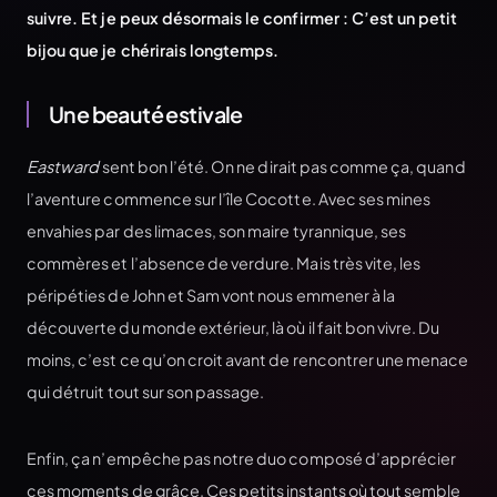
suivre. Et je peux désormais le confirmer : C’est un petit
bijou que je chérirais longtemps.
Une beauté estivale
Eastward
sent bon l’été. On ne dirait pas comme ça, quand
l’aventure commence sur l’île Cocotte. Avec ses mines
envahies par des limaces, son maire tyrannique, ses
commères et l’absence de verdure. Mais très vite, les
péripéties de John et Sam vont nous emmener à la
découverte du monde extérieur, là où il fait bon vivre. Du
moins, c’est ce qu’on croit avant de rencontrer une menace
qui détruit tout sur son passage.
Enfin, ça n’empêche pas notre duo composé d’apprécier
ces moments de grâce. Ces petits instants où tout semble