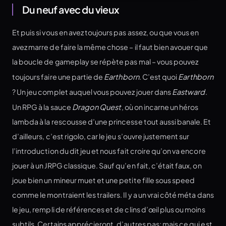
Du neuf avec du vieux
Et puis si vous en avez toujours pas assez, ou que vous en
avez marre de faire la même chose – il faut bien avouer que
la boucle de gameplay se répète pas mal – vous pouvez
toujours faire une partie de
Earthborn
. C’est quoi
Earthborn
? Un jeu complet auquel vous pouvez jouer dans
Eastward
.
Un RPG à la sauce
Dragon Quest
, où on incarne un héros
lambda à la rescousse d’une princesse tout aussi banale. Et
d’ailleurs, c’est rigolo, car le jeu s’ouvre justement sur
l’introduction du dit jeu et nous fait croire qu’on va encore
jouer à un JRPG classique. Sauf qu’en fait, c’était faux, on
joue bien un mineur muet et une petite fille sous speed
comme le montraient les trailers. Il y a un vrai côté méta dans
le jeu, rempli de références et de clins d’œil plus ou moins
subtils. Certains apprécieront, d’autres pas; mais ce qui est