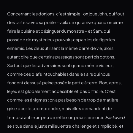
Concernant les donjons, c’est simple : on joue John, qui fout
des tartes avec sa poêle – voilà ce qui arrive quand on aime
faire la cuisine et dézinguer du monstre – et Sam, qui
possède de mystérieux pouvoirs capables de figer les
ennemis. Les deux utilisent la même barre de vie, alors
autant dire que certains passages sont parfois cotons.
Surtout que les adversaires sont quand même vicieux,
comme ces piafs intouchables dans les airs qui nous
foncent dessus à peine posée la patte à terre. Bon, après,
le jeu est globalement accessible et pas difficile. C’est
comme les énigmes : on a pas besoin de trop de matière
grise pour les comprendre, mais elles demandent de
temps à autre un peu de réflexion pour s’en sortir.
Eastward
se situe dans le juste milieu entre challenge et simplicité, et