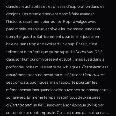
dans les lieux habités et les phases d’exploration dans les
donjons. Les premiers servent donc à faire avancer
l’histoire, sacrément bien écrite. Pixpil divulgue avec
parcimonie les enjeux, et révèle leurs conséquences au
compte-goutte. Suffisamment pour tenir le joueur en
haleine, sans trop en dévoiler d’un coup. En fait, c’est
tellement bien écrit que ça me rappelle
Undertale
. Déjà
dans son humour omniprésent et subtil, mais aussi dans la
profondeur dissimulée entre deux blagues.
Eastward
n’est
assurément pas aussi novateur que l’étaient
Undertale
et
ses combats pacifiques, mais il apporte pourtant les
mêmes sensations quand on découvre ses personnages et
son univers. En même temps, ils sont tous deux inspirés
d’
Earthbound
, un JRPG innovant à son époque (1994) par
son contexte contemporain. Ce n’est donc pas si étonnant.