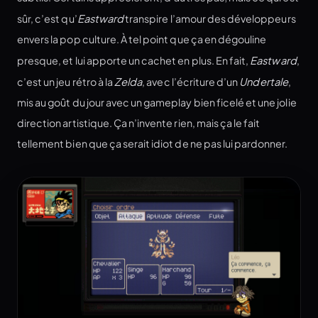
sûr, c’est qu’
Eastward
transpire l’amour des développeurs
envers la pop culture. À tel point que ça en dégouline
presque, et lui apporte un cachet en plus. En fait,
Eastward
,
c’est un jeu rétro à la
Zelda
, avec l’écriture d’un
Undertale
,
mis au goût du jour avec un gameplay bien ficelé et une jolie
direction artistique. Ça n’invente rien, mais ça le fait
tellement bien que ça serait idiot de ne pas lui pardonner.