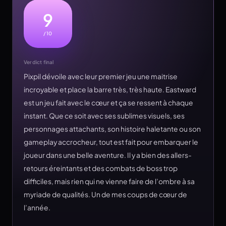
9
/10
Verdict final
Pixpil dévoile avec leur premier jeu une maitrise
incroyable et place la barre très, très haute. Eastward
est un jeu fait avec le cœur et ça se ressent à chaque
instant. Que ce soit avec ses sublimes visuels, ses
personnages attachants, son histoire haletante ou son
gameplay accrocheur, tout est fait pour embarquer le
joueur dans une belle aventure. Il y a bien des allers-
retours éreintants et des combats de boss trop
difficiles, mais rien qui ne vienne faire de l’ombre à sa
myriade de qualités. Un de mes coups de cœur de
l’année.