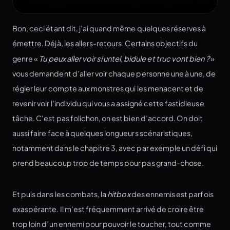
Bon, ceci étant dit, j’ai quand même quelques réserves à
émettre. Déjà, les allers-retours. Certains objectifs du
genre «
Tu peux aller voir si untel, bidule et truc vont bien ?
»
vous demandent d’aller voir chaque personne une à une, de
régler leur compte aux monstres qui les menacent et de
revenir voir l’individu qui vous a assigné cette fastidieuse
tâche. C’est pas folichon, on est bien d’accord. On doit
aussi faire face à quelques longueurs scénaristiques,
notamment dans le chapitre 3, avec par exemple un défi qui
prend beaucoup trop de temps pour pas grand-chose.
Et puis dans les combats, la
hitbox
des ennemis est parfois
exaspérante. Il m’est fréquemment arrivé de croire être
trop loin d’un ennemi pour pouvoir le toucher, tout comme