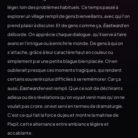
léger, loin des problèmes habituels. Ce temps passé à
explorer un village rempli de gens bienveillants, avec qui l’on
prend plaisir à discuter. Et de gens comme ça,
Eastward
en
déborde. On apprécie chaque dialogue, qu’il serve à faire
avancer l’intrigue ou à enrichir le monde. De gens à qui on
s’attache, grâce à leur caractère haut en couleur ou
simplement par une petite blague bien placée. On en
oublierait presque ces moments tragiques, qui rendent
certains souvenirs plus difficiles à se remémorer. Car ça
aussi,
Eastward
en est rempli. Que ce soit de déchirants
adieux ou des révélations qu’on voyait venir mais qu’on ne
voulait pas croire, on est servi en termes de dramaturgie.
C’est ce qui fait la force du jeu et montre la maitrise de
Pixpil, cette alternance entre ambiance légère et
accablante.