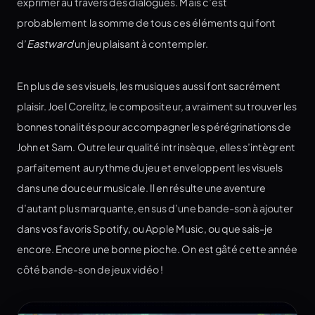
exprimer au travers des dialogues. Mais c’est
probablement la somme de tous ces éléments qui font
d’
Eastward
un jeu plaisant à contempler.
En plus de ses visuels, les musiques aussi font sacrément
plaisir. Joel Corelitz, le compositeur, a vraiment su trouver les
bonnes tonalités pour accompagner les pérégrinations de
John et Sam. Outre leur qualité intrinsèque, elles s’intègrent
parfaitement au rythme du jeu et enveloppent les visuels
dans une douceur musicale. Il en résulte une aventure
d’autant plus marquante, en sus d’une bande-son à ajouter
dans vos favoris Spotify, ou Apple Music, ou que sais-je
encore. Encore une bonne pioche. On est gâté cette année
côté bande-son de jeux vidéo !