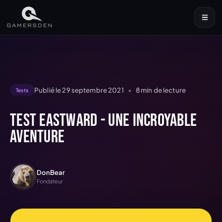
Publié le
29 septembre 2021
•
8
min de lecture
Tests
Test Eastward - une incroyable
aventure
DonBear
Fondateur