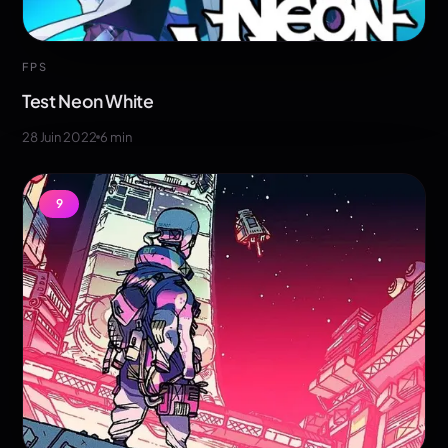
FPS
Test Neon White
28 Juin 2022
6
min
9