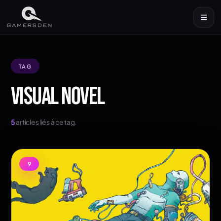
TAG
VISUAL NOVEL
5
articles liés à ce tag.
9