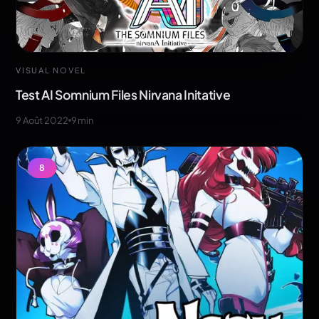
VISUAL NOVEL
Test AI Somnium Files Nirvana Initative
9 Août 2022
9
min
8