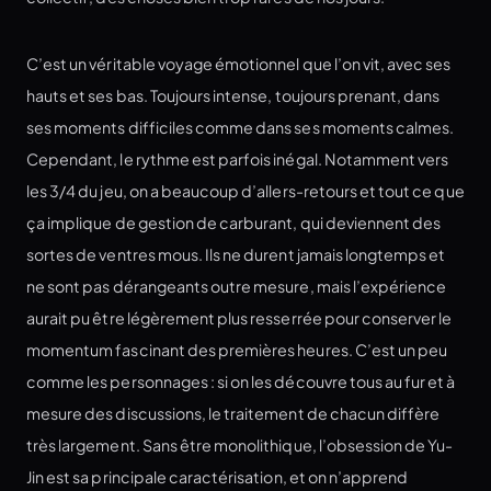
C’est un véritable voyage émotionnel que l’on vit, avec ses
hauts et ses bas. Toujours intense, toujours prenant, dans
ses moments difficiles comme dans ses moments calmes.
Cependant, le rythme est parfois inégal. Notamment vers
les 3/4 du jeu, on a beaucoup d’allers-retours et tout ce que
ça implique de gestion de carburant, qui deviennent des
sortes de ventres mous. Ils ne durent jamais longtemps et
ne sont pas dérangeants outre mesure, mais l’expérience
aurait pu être légèrement plus resserrée pour conserver le
momentum fascinant des premières heures. C’est un peu
comme les personnages : si on les découvre tous au fur et à
mesure des discussions, le traitement de chacun diffère
très largement. Sans être monolithique, l’obsession de Yu-
Jin est sa principale caractérisation, et on n’apprend