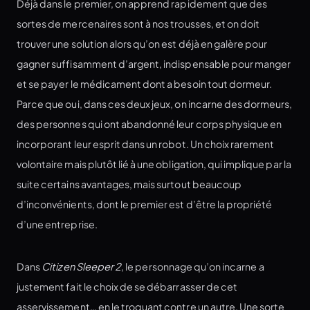
Déjà dans le premier, on apprend rapidement que des
sortes de mercenaires sont à nos trousses, et on doit
trouver une solution alors qu’on est déjà en galère pour
gagner suffisamment d’argent, indispensable pour manger
et se payer le médicament dont a besoin tout dormeur.
Parce que oui, dans ces deux jeux, on incarne des dormeurs,
des personnes qui ont abandonné leur corps physique en
incorporant leur esprit dans un robot. Un choix rarement
volontaire mais plutôt lié à une obligation, qui implique par la
suite certains avantages, mais surtout beaucoup
d’inconvénients, dont le premier est d’être la propriété
d’une entreprise.
Dans
Citizen Sleeper 2
, le personnage qu’on incarne a
justement fait le choix de se débarrasser de cet
asservissement… en le troquant contre un autre. Une sorte