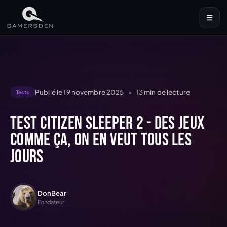
Publié le
19 novembre 2025
•
13
min de lecture
Tests
Test Citizen Sleeper 2 - Des jeux
comme ça, on en veut tous les
jours
DonBear
Fondateur