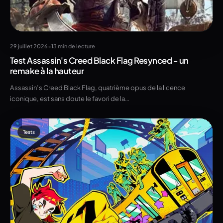
•
29 juillet 2026
13 min de lecture
Test Assassin's Creed Black Flag Resynced - un
remake à la hauteur
Assassin’s Creed Black Flag, quatrième opus de la licence
iconique, est sans doute le favori de la…
Tests