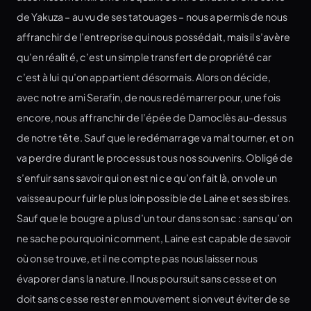
de Yakuza – au vu de ses tatouages – nous a permis de nous
affranchir de l’entreprise qui nous possédait, mais il s’avère
qu’en réalité, c’est un simple transfert de propriété car
c’est à lui qu’on appartient désormais. Alors on décide,
avec notre ami Serafin, de nous redémarrer pour, une fois
encore, nous affranchir de l’épée de Damoclès au-dessus
de notre tête. Sauf que le redémarrage va mal tourner, et on
va perdre durant le processus tous nos souvenirs. Obligé de
s’enfuir sans savoir qui on est ni ce qu’on fait là, on vole un
vaisseau pour fuir le plus loin possible de Laine et ses sbires.
Sauf que le bougre a plus d’un tour dans son sac : sans qu’on
ne sache pourquoi ni comment, Laine est capable de savoir
où on se trouve, et il ne compte pas nous laisser nous
évaporer dans la nature. Il nous poursuit sans cesse et on
doit sans cesse rester en mouvement si on veut éviter de se