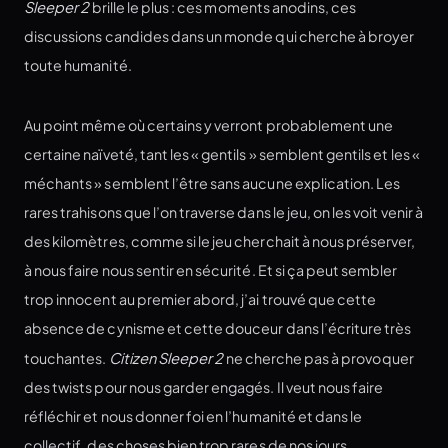
Sleeper 2
brille le plus : ces moments anodins, ces
discussions candides dans un monde qui cherche à broyer
toute humanité.
Au point même où certains y verront probablement une
certaine naïveté, tant les « gentils » semblent gentils et les «
méchants » semblent l’être sans aucune explication. Les
rares trahisons que l’on traverse dans le jeu, on les voit venir à
des kilomètres, comme si le jeu cherchait à nous préserver,
à nous faire nous sentir en sécurité. Et si ça peut sembler
trop innocent au premier abord, j’ai trouvé que cette
absence de cynisme et cette douceur dans l’écriture très
touchantes.
Citizen Sleeper 2
ne cherche pas à provoquer
des twists pour nous garder engagés. Il veut nous faire
réfléchir et nous donner foi en l’humanité et dans le
collectif, des choses bien trop rares de nos jours.