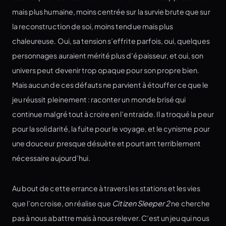
mais plus humaine, moins centrée sur la survie brute que sur
la reconstruction de soi, moins tendue mais plus
chaleureuse. Oui, sa tension s’effrite parfois, oui, quelques
personnages auraient mérité plus d’épaisseur, et oui, son
univers peut devenir trop opaque pour son propre bien.
Mais aucun de ces défauts ne parvient à étouffer ce que le
jeu réussit pleinement : raconter un monde brisé qui
continue malgré tout à croire en l’entraide. Il a troqué la peur
pour la solidarité, la fuite pour le voyage, et le cynisme pour
une douceur presque désuète et pourtant terriblement
nécessaire aujourd’hui.
Au bout de cette errance à travers les stations et les vies
que l’on croise, on réalise que
Citizen Sleeper 2
ne cherche
pas à nous abattre mais à nous relever. C’est un jeu qui nous