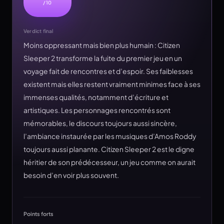
/10
Verdict final
Moins oppressant mais bien plus humain : Citizen
Sleeper 2 transforme la fuite du premier jeu en un
voyage fait de rencontres et d’espoir. Ses faiblesses
existent mais elles restent vraiment minimes face à ses
immenses qualités, notamment d’écriture et
artistiques. Les personnages rencontrés sont
mémorables, le discours toujours aussi sincère,
l’ambiance instaurée par les musiques d’Amos Roddy
toujours aussi planante. Citizen Sleeper 2 est le digne
héritier de son prédécesseur, un jeu comme on aurait
besoin d’en voir plus souvent.
Points forts