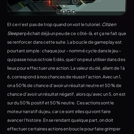
Et ce n’est pas de trop quand on voit le tutoriel.
Citizen
Sleeper
pêchait déjà un peu de ce côté-là, et ça ne fait que
se renforcer dans cette suite. La boucle de gameplay est
pourtant simple : chaque jour – nommé cycle dans le jeu –
qui passe nous octroie 5 dés, que l’on peut utiliser dans des
lieux pour effectuer une action. La valeur du dé, allant de 1 à
6, correspond à nos chances de réussir l’action. Avec un 1,
on a 50 % de chance d’avoir un résultat neutre et 50 % de
chance d’avoir un résultat négatif, alors qu’avec un 5, on est
sur du 50 % positif et 50 % neutre. Ces actions sont le
moteur narratif du jeu, car ce sont elles qui vont faire
avancer l’histoire. En se rendant quelque part, on doit
effectuer certaines actions en boucle pour faire grimper