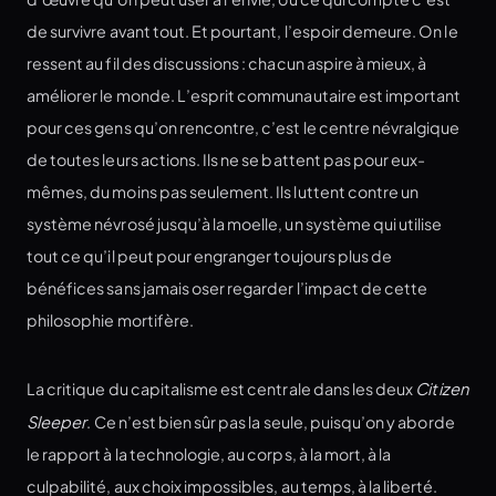
de survivre avant tout. Et pourtant, l’espoir demeure. On le
ressent au fil des discussions : chacun aspire à mieux, à
améliorer le monde. L’esprit communautaire est important
pour ces gens qu’on rencontre, c’est le centre névralgique
de toutes leurs actions. Ils ne se battent pas pour eux-
mêmes, du moins pas seulement. Ils luttent contre un
système névrosé jusqu’à la moelle, un système qui utilise
tout ce qu’il peut pour engranger toujours plus de
bénéfices sans jamais oser regarder l’impact de cette
philosophie mortifère.
La critique du capitalisme est centrale dans les deux
Citizen
Sleeper
. Ce n’est bien sûr pas la seule, puisqu’on y aborde
le rapport à la technologie, au corps, à la mort, à la
culpabilité, aux choix impossibles, au temps, à la liberté.