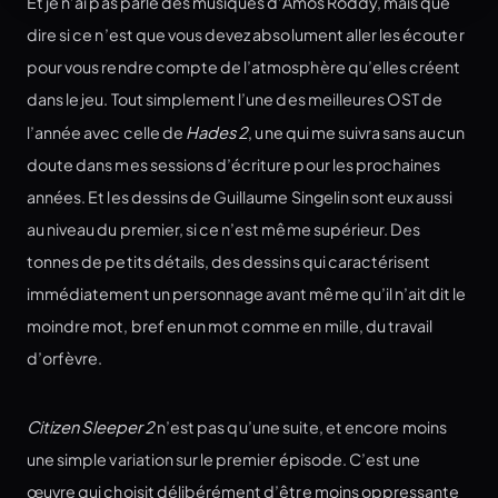
Et je n’ai pas parlé des musiques d’Amos Roddy, mais que
dire si ce n’est que vous devez absolument aller les écouter
pour vous rendre compte de l’atmosphère qu’elles créent
dans le jeu. Tout simplement l’une des meilleures OST de
l’année avec celle de
Hades 2
, une qui me suivra sans aucun
doute dans mes sessions d’écriture pour les prochaines
années. Et les dessins de Guillaume Singelin sont eux aussi
au niveau du premier, si ce n’est même supérieur. Des
tonnes de petits détails, des dessins qui caractérisent
immédiatement un personnage avant même qu’il n’ait dit le
moindre mot, bref en un mot comme en mille, du travail
d’orfèvre.
Citizen Sleeper 2
n’est pas qu’une suite, et encore moins
une simple variation sur le premier épisode. C’est une
œuvre qui choisit délibérément d’être moins oppressante