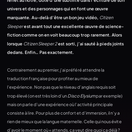
reflet au nôtre, doté d’une subtilité dans l’écriture de son
univers et des personnages qui en font une œuvre
marquante. Au-delà d’être un bon jeu vidéo,
Citizen
Sleeper
est avant tout une excellente œuvre de science-
fiction comme on en voit beaucoup trop rarement. Alors
lorsque
Citizen Sleeper 2
est sorti, j’ai sauté à pieds joints
dedans. Enfin… Pas exactement.
Contrairement au premier, j’ai préféré attendre la
traduction française pour profiter au mieux de
l’expérience. Non pas que le niveau d’anglais requis soit
trop élevé (on est très loin d’un
Disco Elysium
par exemple)
mais on parle d’une expérience où l’activité principale
consiste à lire. Pour plus de confort et d’immersion, il n’y a
rien de mieux que la langue maternelle. Celle qui nous évite
d’avoir le moment où « attends, ça veut dire quoi ça déjà ?