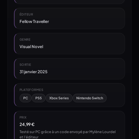
ÉDITEUR
Fellow Traveller
GENRE
Visual Novel
SORTIE
31 janvier 2025
PLATEFORMES
PC
PS5
Xbox Series
Nintendo Switch
PRIX
24,99 €
Testé sur PC grâce à un code envoyé par Mylène Lourdel
et l'éditeur