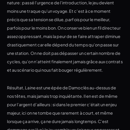
nature : passé l’urgence de l’introduction, le jeu devient
moins une traque qu’un voyage. Et c’est à ce moment
précis que sa tension se dilue, parfois pour le meilleur,
parfois pour le moins bon. On conserve bien un fil directeur
assez oppressant, mais la peur de se faire attraper diminue
drastiquement car elle dépend du temps qu’on passe sur
une station. On ne doit pas dépasser un certain nombre de
cycles, qu’on n’atteint finalement jamais grâce aux contrats
et au scénario qui nous fait bouger régulièrement.
Résultat, Laine est une épée de Damoclès au-dessus de
nos têtes, mais jamais trop inquiétante. Il en est de même
pour l’argent d’ailleurs : si dans le premier c’était un enjeu
majeur, ici on ne tombe que rarement à court, et même
lorsque ça arrive, ça ne dure jamais longtemps. C’est
dommage car là où le jeu semble vouloir nous oppresser et