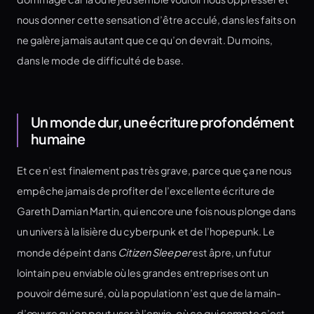
nous donner cette sensation d’être acculé, dans les faits on
ne galère jamais autant que ce qu’on devrait. Du moins,
dans le mode de difficulté de base.
Un monde dur, une écriture profondément
humaine
Et ce n’est finalement pas très grave, parce que ça ne nous
empêche jamais de profiter de l’excellente écriture de
Gareth Damian Martin, qui encore une fois nous plonge dans
un univers à la lisière du cyberpunk et de l’hopepunk. Le
monde dépeint dans
Citizen Sleeper
est âpre, un futur
lointain peu enviable où les grandes entreprises ont un
pouvoir démesuré, où la population n’est que de la main-
d’œuvre qu’on peut user à l’envie, où ce qui compte c’est