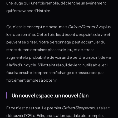
une jauge qui, une fois remplie, déclenche un événement
qui fera avancer l’histoire.
Ça, c’est le concept de base, mais
Citizen Sleeper 2
va plus
loin que son aîné. Cette fois, les dés ont des points de vie et
peuvent se briser. Notre personnage peut accumuler du
stress durant certaines phases de jeu, et ce stress
augmente la probabilité de voir un dé perdre un point de vie
à la fin d’un cycle. S’il atteint zéro, il devient inutilisable, et il
faudra ensuite le réparer en échange de ressources pas
forcément simples à obtenir.
Un nouvel espace, un nouvel élan
Et ce n’est pas tout. Le premier
Citizen Sleeper
nous faisait
découvrir l’Œil d’Erlin, une station spatiale bien remplie.