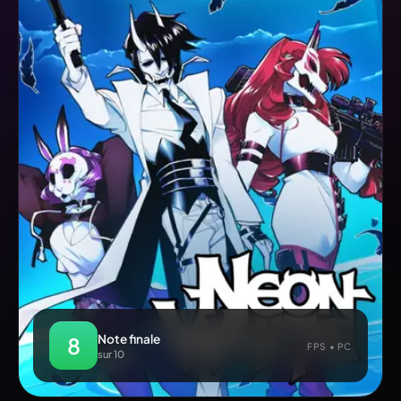
Note finale
8
FPS • PC
sur 10