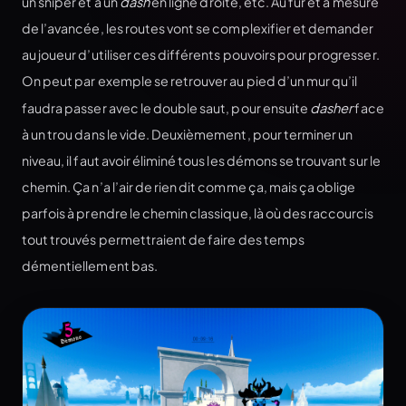
un sniper et à un
dash
en ligne droite, etc. Au fur et à mesure
de l’avancée, les routes vont se complexifier et demander
au joueur d’utiliser ces différents pouvoirs pour progresser.
On peut par exemple se retrouver au pied d’un mur qu’il
faudra passer avec le double saut, pour ensuite
dasher
face
à un trou dans le vide. Deuxièmement, pour terminer un
niveau, il faut avoir éliminé tous les démons se trouvant sur le
chemin. Ça n’a l’air de rien dit comme ça, mais ça oblige
parfois à prendre le chemin classique, là où des raccourcis
tout trouvés permettraient de faire des temps
démentiellement bas.