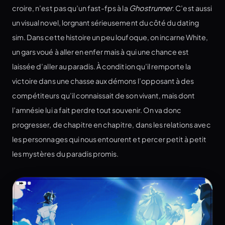
croire, n’est pas qu’un fast-fps à la
Ghostrunner
. C’est aussi
un visual novel, lorgnant sérieusement du côté du dating
sim. Dans cette histoire un peu loufoque, on incarne White,
un gars voué à aller en enfer mais à qui une chance est
laissée d’aller au paradis. À condition qu’il remporte la
victoire dans une chasse aux démons l’opposant à des
compétiteurs qu’il connaissait de son vivant, mais dont
l’amnésie lui a fait perdre tout souvenir. On va donc
progresser, de chapitre en chapitre, dans les relations avec
les personnages qui nous entourent et percer petit à petit
les mystères du paradis promis.