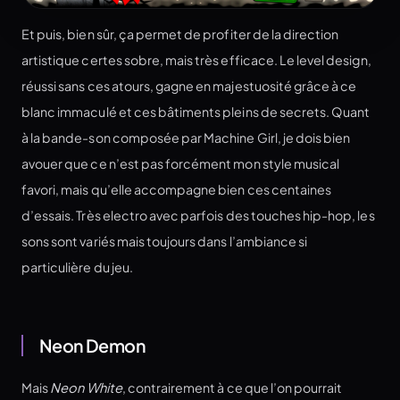
Et puis, bien sûr, ça permet de profiter de la direction
artistique certes sobre, mais très efficace. Le level design,
réussi sans ces atours, gagne en majestuosité grâce à ce
blanc immaculé et ces bâtiments pleins de secrets. Quant
à la bande-son composée par Machine Girl, je dois bien
avouer que ce n’est pas forcément mon style musical
favori, mais qu’elle accompagne bien ces centaines
d’essais. Très electro avec parfois des touches hip-hop, les
sons sont variés mais toujours dans l’ambiance si
particulière du jeu.
Neon Demon
Mais
Neon White
, contrairement à ce que l’on pourrait