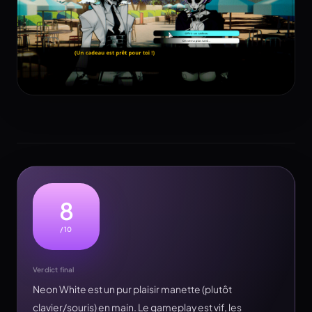
8
/10
Verdict final
Neon White est un pur plaisir manette (plutôt
clavier/souris) en main. Le gameplay est vif, les