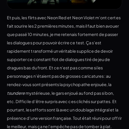
Et puis, les flirts avec Neon Red et Neon Violet m’ont certes
fait sourire les 2 premières minutes, mais il faut bien avouer
que passé 10 minutes, je me retenais fortement de passer
les dialogues pour pouvoir écrire ce test. Ça s’est
rapidement transformé un véritable supplice de devoir
supporter ce constant flot de dialogues tiré de jeu de
dragues bas du front. Et ce n’est pas comme si les
personnages n’étaient pas de grosses caricatures : au
rendez-vous sont présents la psychopathe enjouée, la
tsundere
mystérieuse, le gars enjoué au fond pas si bon,
etc. Difficile d’être surpris avec ces clichés sur pattes. Et
pourtant, les efforts sont là avec un doublage intégral et la
présence d’une version française. Tout était réuni pour offrir
le meilleur, mais ça ne l’empêche pas de tomber à plat.