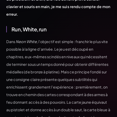
clavier et souris en main, je me suis rendu compte de mon
erreur.
Run, White, run
Dans
Neon White
, l’objectif est simple : franchir le plus vite
possible à la ligne d’arrivée. Le jeu est découpé en
chapitres, eux-mêmes scindés en niveaux qui nécessitent
de terminer sous un temps donné pour obtenir différentes
médailles (de bronze à platine). Mais ce principe fondé sur
une consigne claire présente quelques subtilités qui
enrichissent grandement l’expérience : premièrement, on
trouve en chemin des cartes correspondant à des armes à
feu donnant accès à des pouvoirs. La carte jaune équivaut
au pistolet et donne accès à un double saut, la carte bleue à