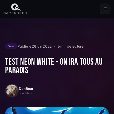
Publié le
28 juin 2022
•
6
min de lecture
Tests
Test Neon White - On ira tous au
paradis
DonBear
Fondateur