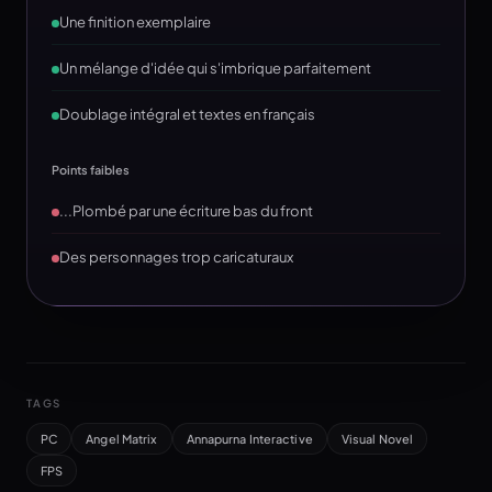
Une finition exemplaire
Un mélange d'idée qui s'imbrique parfaitement
Doublage intégral et textes en français
Points faibles
...Plombé par une écriture bas du front
Des personnages trop caricaturaux
TAGS
PC
Angel Matrix
Annapurna Interactive
Visual Novel
FPS