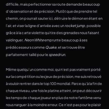
difficile, mais perfectionner sa route demande beaucoup
d’observation et de précision. Plutôt que de prendre tel
chemin, on pourrait sauter ici, détruire le démon en étant en
l’air, et viser la ligne d’arrivée avec un
rocket jump
, possible
grâce à la carte violette qui tire des grenades nous faisant
valdinguer.
Neon White
emprunte beaucoup à ses
prédécesseurs comme
Quake
, et se trouve être
parfaitement taillé pour le
speedrun
.
Même quelqu’un comme moi, qui n’est pas vraiment porté
sur la compétition ou les jeux de précision, me suis retrouvé
à vouloir rentrer dans le top 100 mondial. Parce qu’à la fin de
chaque niveau, une fois le platine atteint, on peut découvrir
les temps de chaque joueur en plus de notre fantôme venu
nous narguer à la moindre erreur. Ce n’est pas pour le plaisir