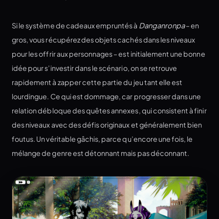
Si le système de cadeaux empruntés à
Danganronpa
– en
gros, vous récupérez des objets cachés dans les niveaux
pour les offrir aux personnages – est initialement une bonne
idée pour s’investir dans le scénario, on se retrouve
rapidement à zapper cette partie du jeu tant elle est
lourdingue. Ce qui est dommage, car progresser dans une
relation débloque des quêtes annexes, qui consistent à finir
des niveaux avec des défis originaux et généralement bien
foutus. Un véritable gâchis, parce qu’encore une fois, le
mélange de genre est détonnant mais pas déconnant.