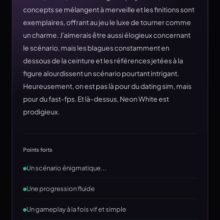
concepts se mélangent à merveille et les finitions sont
exemplaires, offrant au jeu le luxe de tourner comme
un charme. J'aimerais être aussi élogieux concernant
le scénario, mais les blagues constamment en
dessous de la ceinture et les références jetées à la
figure alourdissent un scénario pourtant intrigant.
Heureusement, on est pas là pour du dating sim, mais
pour du fast-fps. Et là-dessus, Neon White est
prodigieux.
Points forts
Un scénario énigmatique...
Une progression fluide
Un gameplay à la fois vif et simple