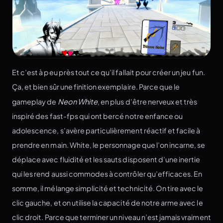
Et c’est à peu près tout ce qu’il fallait pour créer un jeu fun.
Ça, et bien sûr une finition exemplaire. Parce que le
gameplay de
Neon White
, en plus d’être nerveux et très
inspiré des fast-fps qui ont bercé notre enfance ou
adolescence, s’avère particulièrement réactif et facile à
prendre en main. White, le personnage que l’on incarne, se
déplace avec fluidité et les sauts disposent d’une inertie
qui les rend aussi commodes à contrôler qu’efficaces. En
somme, il mélange simplicité et technicité. On tire avec le
clic gauche, et on utilise la capacité de notre arme avec le
clic droit. Parce que terminer un niveau n’est jamais vraiment