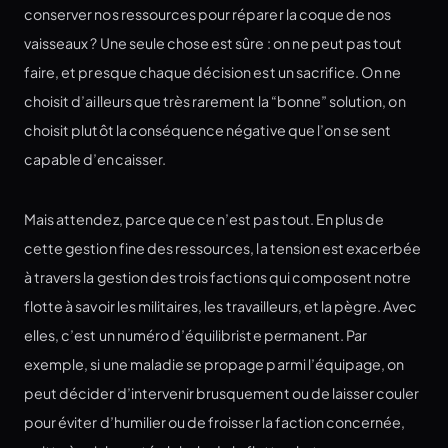
conserver nos ressources pour réparer la coque de nos
vaisseaux ? Une seule chose est sûre : on ne peut pas tout
faire, et presque chaque décision est un sacrifice. On ne
choisit d’ailleurs que très rarement la “bonne” solution, on
choisit plutôt la conséquence négative que l’on se sent
capable d’encaisser.
Mais attendez, parce que ce n’est pas tout. En plus de
cette gestion fine des ressources, la tension est exacerbée
à travers la gestion des trois factions qui composent notre
flotte à savoir les militaires, les travailleurs, et la pègre. Avec
elles, c’est un numéro d’équilibriste permanent. Par
exemple, si une maladie se propage parmi l’équipage, on
peut décider d’intervenir brusquement ou de laisser couler
pour éviter d’humilier ou de froisser la faction concernée,