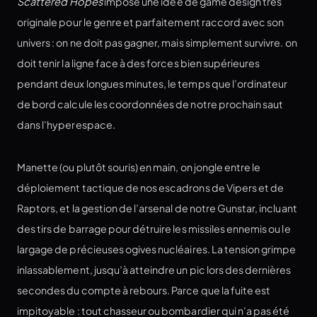
Scattered Hopes
impose une idée de game design très
originale pour le genre et parfaitement raccord avec son
univers : on ne doit pas gagner, mais simplement survivre. on
doit tenir la ligne face à des forces bien supérieures
pendant deux longues minutes, le temps que l’ordinateur
de bord calcule les coordonnées de notre prochain saut
dans l’hyperespace.
Manette (ou plutôt souris) en main, on jongle entre le
déploiement tactique de nos escadrons de Vipers et de
Raptors, et la gestion de l’arsenal de notre Gunstar, incluant
des tirs de barrage pour détruire les missiles ennemis ou le
largage de précieuses ogives nucléaires. La tension grimpe
inlassablement, jusqu’à atteindre un pic lors des dernières
secondes du compte à rebours. Parce que la fuite est
impitoyable : tout chasseur ou bombardier qui n’a pas été