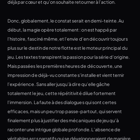
déjà par cœur et qu’on souhaite retourner à l’action.
Donc, globalement, le constat serait en demi-teinte. Au
début, la magie opère totalement : on est happé par
l’histoire, fasciné même, et l’envie d’en découvrir toujours
plus sur le destin de notre flotte est le moteur principal du
jeu. Les textes transpirent la passion pour la série d’origine.
Mais passées les premières heures de découverte, une
impression de déjà-vu constante s’installe et vient ternir
l’expérience. Sans aller jusqu’à dire qu’elle gâche
totalement le jeu, cette répétitivité dilue fortement
l’immersion. La faute à des dialogues qui sont certes
efficaces, mais un peu trop passe-partout, qui servent
finalement plus à justifier des mécaniques de jeu qu’à
raconter une intrigue globale profonde. L’absence de
véritables arcs narratifs qui se développeraient de manière