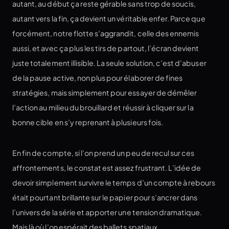
autant, au début ça reste gérable sans trop de soucis,
autant vers la fin, ça devient un véritable enfer. Parce que
forcément, notre flotte s’aggrandit, celle des ennemis
aussi, et avec ça plus les tirs de partout, l’écran devient
juste totalement illisible. La seule solution, c’est d’abuser
de la pause active, non plus pour élaborer de fines
stratégies, mais simplement pour essayer de démêler
l’action au milieu du brouillard et réussir à cliquer sur la
bonne cible en s’y reprenant à plusieurs fois.
En fin de compte, si l’on prend un peu de recul sur ces
affrontements, le constat est assez frustrant. L’idée de
devoir simplement survivre le temps d’un compte à rebours
était pourtant brillante sur le papier pour s’ancrer dans
l’univers de la série et apporter une tension dramatique.
Mais là où l’on espérait des ballets spatiaux