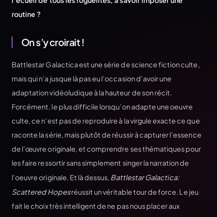
l’écueil de tous les roguelites, à savoir imposer une
routine ?
On s’y croirait !
Battlestar Galactica est une série de science fiction culte,
mais qui n’a jusque là pas eu l’occasion d’avoir une
adaptation vidéoludique à la hauteur de son récit.
Forcément, le plus difficile lorsqu’on adapte une oeuvre
culte, ce n’est pas de reproduire à la virgule exacte ce que
raconte la série, mais plutôt de réussir à capturer l’essence
de l’œuvre originale, et comprendre ses thématiques pour
les faire ressortir sans simplement singer la narration de
l’oeuvre originale. Et là dessus,
Battlestar Galactica:
Scattered Hopes
réussit un véritable tour de force. Le jeu
fait le choix très intelligent de ne pas nous placer aux