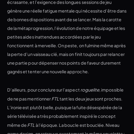
écrasante, et l’exigence des longues sessions de jeu
génère une réelle fatigue mentale qui nécessite d’être dans
de bonnes dispositions avant de se lancer. Mais la carotte
de la métaprogression, l’évolution de notre équipage et les
petites aides inattendues accordées par le jeu
fonctionnent à merveille. On peste, on fulmine même après
la perte d’un vaisseau clé, mais on finit toujours par relancer
une partie pour dépenser nos points de faveur durement
gagnés et tenter une nouvelle approche.
D’ailleurs, pour conclure sur l’aspect
roguelite
, impossible
de ne pas mentionner
FTL
tant les deux jeux sont proches.
L’ironie est plutôt belle, puisque la fuite désespérée de la
série télévisée a très probablement inspiré le concept
même de
FTL
à l’époque. La boucle est bouclée. Niveau
game design, on retrouve exactement le même squelette :