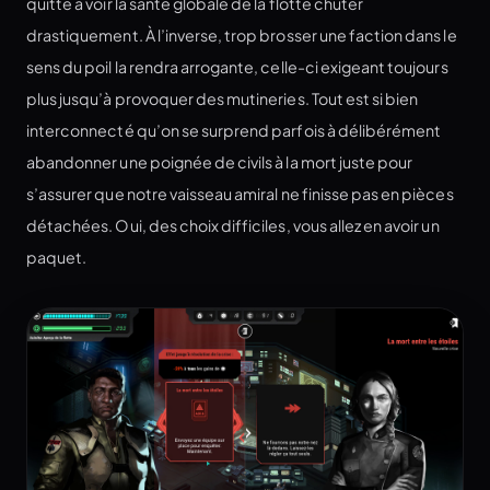
quitte à voir la santé globale de la flotte chuter
drastiquement. À l’inverse, trop brosser une faction dans le
sens du poil la rendra arrogante, celle-ci exigeant toujours
plus jusqu’à provoquer des mutineries. Tout est si bien
interconnecté qu’on se surprend parfois à délibérément
abandonner une poignée de civils à la mort juste pour
s’assurer que notre vaisseau amiral ne finisse pas en pièces
détachées. Oui, des choix difficiles, vous allez en avoir un
paquet.