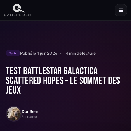
Publié le
4 juin 2026
•
14
min de lecture
Tests
Test Battlestar Galactica
Scattered Hopes - Le sommet des
jeux
DonBear
Fondateur