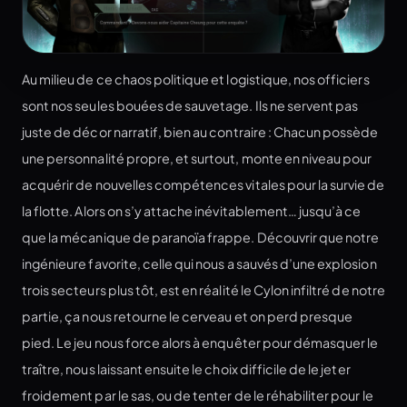
Au milieu de ce chaos politique et logistique, nos officiers
sont nos seules bouées de sauvetage. Ils ne servent pas
juste de décor narratif, bien au contraire : Chacun possède
une personnalité propre, et surtout, monte en niveau pour
acquérir de nouvelles compétences vitales pour la survie de
la flotte. Alors on s’y attache inévitablement… jusqu’à ce
que la mécanique de paranoïa frappe. Découvrir que notre
ingénieure favorite, celle qui nous a sauvés d’une explosion
trois secteurs plus tôt, est en réalité le Cylon infiltré de notre
partie, ça nous retourne le cerveau et on perd presque
pied. Le jeu nous force alors à enquêter pour démasquer le
traître, nous laissant ensuite le choix difficile de le jeter
froidement par le sas, ou de tenter de le réhabiliter pour le