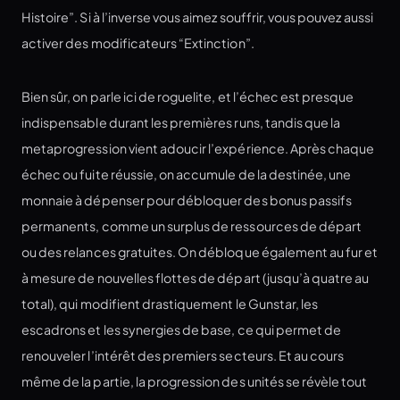
Histoire”. Si à l’inverse vous aimez souffrir, vous pouvez aussi
activer des modificateurs “Extinction”.
Bien sûr, on parle ici de roguelite, et l’échec est presque
indispensable durant les premières runs, tandis que la
metaprogression vient adoucir l’expérience. Après chaque
échec ou fuite réussie, on accumule de la destinée, une
monnaie à dépenser pour débloquer des bonus passifs
permanents, comme un surplus de ressources de départ
ou des relances gratuites. On débloque également au fur et
à mesure de nouvelles flottes de départ (jusqu’à quatre au
total), qui modifient drastiquement le Gunstar, les
escadrons et les synergies de base, ce qui permet de
renouveler l’intérêt des premiers secteurs. Et au cours
même de la partie, la progression des unités se révèle tout