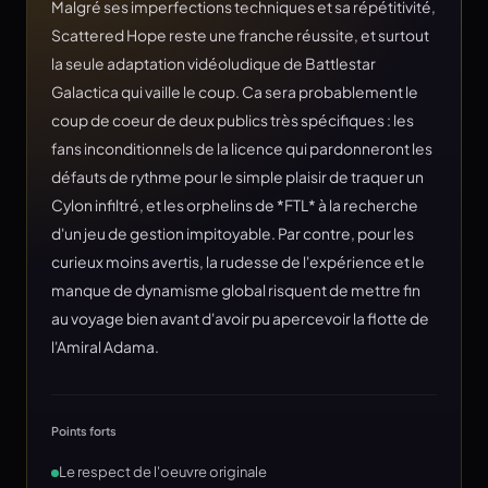
Malgré ses imperfections techniques et sa répétitivité,
Scattered Hope reste une franche réussite, et surtout
la seule adaptation vidéoludique de Battlestar
Galactica qui vaille le coup. Ca sera probablement le
coup de coeur de deux publics très spécifiques : les
fans inconditionnels de la licence qui pardonneront les
défauts de rythme pour le simple plaisir de traquer un
Cylon infiltré, et les orphelins de *FTL* à la recherche
d'un jeu de gestion impitoyable. Par contre, pour les
curieux moins avertis, la rudesse de l'expérience et le
manque de dynamisme global risquent de mettre fin
au voyage bien avant d'avoir pu apercevoir la flotte de
l'Amiral Adama.
Points forts
Le respect de l'oeuvre originale