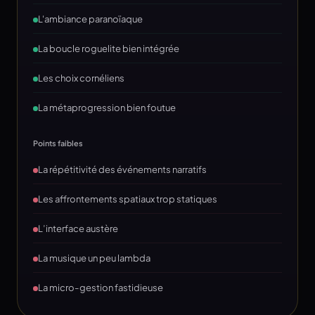
L'ambiance paranoïaque
La boucle roguelite bien intégrée
Les choix cornéliens
La métaprogression bien foutue
Points faibles
La répétitivité des événements narratifs
Les affrontements spatiaux trop statiques
L’interface austère
La musique un peu lambda
La micro-gestion fastidieuse