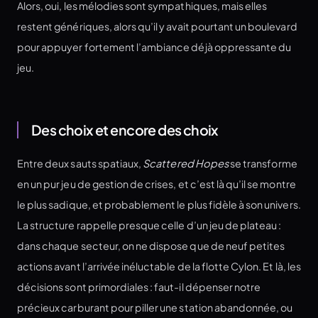
Alors, oui, les mélodies sont sympathiques, mais elles
restent génériques, alors qu’il y avait pourtant un boulevard
pour appuyer fortement l’ambiance déjà oppressante du
jeu.
Des choix et encore des choix
Entre deux sauts spatiaux,
Scattered Hopes
se transforme
en un pur jeu de gestion de crises, et c’est là qu’il se montre
le plus sadique, et probablement le plus fidèle à son univers.
La structure rappelle presque celle d’un jeu de plateau :
dans chaque secteur, on ne dispose que de neuf petites
actions avant l’arrivée inéluctable de la flotte Cylon. Et là, les
décisions sont primordiales : faut-il dépenser notre
précieux carburant pour piller une station abandonnée, ou