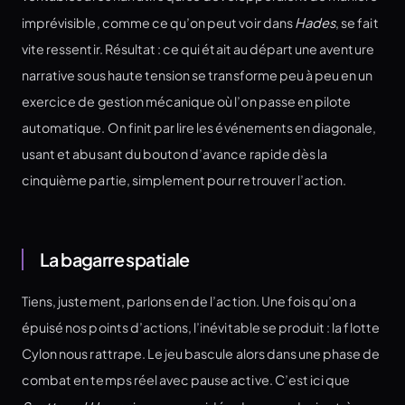
imprévisible, comme ce qu’on peut voir dans
Hades
, se fait
vite ressentir. Résultat : ce qui était au départ une aventure
narrative sous haute tension se transforme peu à peu en un
exercice de gestion mécanique où l’on passe en pilote
automatique. On finit par lire les événements en diagonale,
usant et abusant du bouton d’avance rapide dès la
cinquième partie, simplement pour retrouver l’action.
La bagarre spatiale
Tiens, justement, parlons en de l’action. Une fois qu’on a
épuisé nos points d’actions, l’inévitable se produit : la flotte
Cylon nous rattrape. Le jeu bascule alors dans une phase de
combat en temps réel avec pause active. C’est ici que