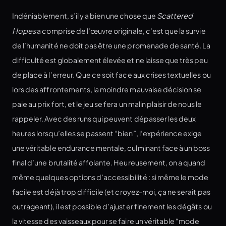
Indéniablement, s’il y a bien une chose que
Scattered
Hopes
a comprise de l’œuvre originale, c’est que la survie
de l’humanité ne doit pas être une promenade de santé. La
difficulté est globalement élevée et ne laisse que très peu
de place à l’erreur. Que ce soit face aux crises textuelles ou
lors des affrontements, la moindre mauvaise décision se
paie au prix fort, et le jeu se fera un malin plaisir de nous le
rappeler. Avec des runs qui peuvent dépasser les deux
heures lorsqu’elles se passent “bien”, l’expérience exige
une véritable endurance mentale, culminant face à un boss
final d’une brutalité affolante. Heureusement, on a quand
même quelques options d’accessibilité : si même le mode
facile est déjà trop difficile (et croyez-moi, ça ne serait pas
outrageant), il est possible d’ajuster finement les dégâts ou
la vitesse des vaisseaux pour se faire un véritable “mode