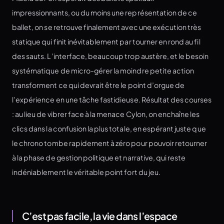
impressionnants, ou du moins une représentation de ce
ballet, on se retrouve finalement avec une exécution très
statique qui finit inévitablement par tourner en rond au fil
des sauts. L’interface, beaucoup trop austère, et le besoin
systématique de micro-gérer la moindre petite action
transforment ce qui devrait être le point d’orgue de
l’expérience en une tâche fastidieuse. Résultat des courses
: au lieu de vibrer face à la menace Cylon, on enchaîne les
clics dans la confusion la plus totale, en espérant juste que
le chrono tombe rapidement à zéro pour pouvoir retourner
à la phase de gestion politique et narrative, qui reste
indéniablement le véritable point fort du jeu.
C’est pas facile, la vie dans l’espace