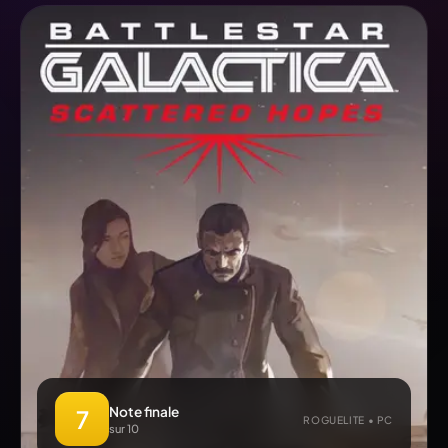
Note finale
7
ROGUELITE • PC
sur 10