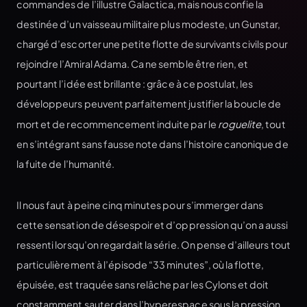
commandes de l’illustre Galactica, mais nous confie la
destinée d’un vaisseau militaire plus modeste, un Gunstar,
chargé d’escorter une petite flotte de survivants civils pour
rejoindre l’Amiral Adama. Ca ne semble être rien, et
pourtant l’idée est brillante : grâce à ce postulat, les
développeurs peuvent parfaitement justifier la boucle de
mort et de recommencement induite par le
roguelite
, tout
en s’intégrant sans fausse note dans l’histoire canonique de
la fuite de l’humanité.
Il nous faut à peine cinq minutes pour s’immerger dans
cette sensation de désespoir et d’oppression qu’on a aussi
ressenti lorsqu’on regardait la série. On pense d’ailleurs tout
particulièrement à l’épisode “33 minutes”, où la flotte,
épuisée, est traquée sans relâche par les Cylons et doit
constamment sauter dans l’hyperespace sous la pression