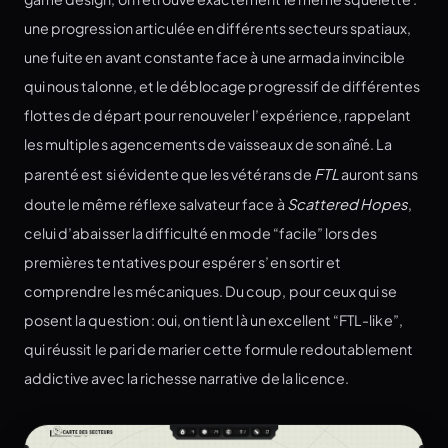
une progression articulée en différents secteurs spatiaux,
une fuite en avant constante face à une armada invincible
qui nous talonne, et le déblocage progressif de différentes
flottes de départ pour renouveler l’expérience, rappelant
les multiples agencements de vaisseaux de son aîné. La
parenté est si évidente que les vétérans de
FTL
auront sans
doute le même réflexe salvateur face à
Scattered Hopes
,
celui d’abaisser la difficulté en mode “facile” lors des
premières tentatives pour espérer s’en sortir et
comprendre les mécaniques. Du coup, pour ceux qui se
posent la question : oui, on tient là un excellent “FTL-like”,
qui réussit le pari de marier cette formule redoutablement
addictive avec la richesse narrative de la licence.