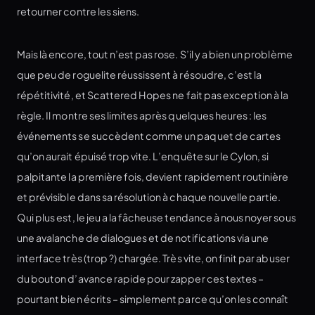
retourner contre les siens.
Mais là encore, tout n’est pas rose. S’il y a bien un problème
que peu de roguelite réussissent à résoudre, c’est la
répétitivité, et Scattered Hopes ne fait pas exception à la
règle. Il montre ses limites après quelques heures : les
événements se succèdent comme un paquet de cartes
qu’on aurait épuisé trop vite. L’enquête sur le Cylon, si
palpitante la première fois, devient rapidement routinière
et prévisible dans sa résolution à chaque nouvelle partie.
Qui plus est, le jeu a la fâcheuse tendance à nous noyer sous
une avalanche de dialogues et de notifications via une
interface très (trop ?) chargée. Très vite, on finit par abuser
du bouton d’avance rapide pour zapper ces textes –
pourtant bien écrits – simplement parce qu’on les connaît