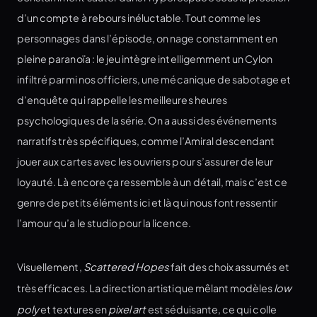
d’un compte à rebours inéluctable. Tout comme les
personnages dans l’épisode, on nage constamment en
pleine paranoïa : le jeu intègre intelligemment un Cylon
infiltré parmi nos officiers, une mécanique de sabotage et
d’enquête qui rappelle les meilleures heures
psychologiques de la série. On a aussi des événements
narratifs très spécifiques, comme l’Amiral descendant
jouer aux cartes avec les ouvriers pour s’assurer de leur
loyauté. Là encore ça ressemble à un détail, mais c’est ce
genre de petits éléments ici et là qui nous font ressentir
l’amour qu’a le studio pour la licence.
Visuellement,
Scattered Hopes
fait des choix assumés et
très efficaces. La direction artistique mêlant modèles
low
poly
et textures en
pixel art
est séduisante, ce qui colle