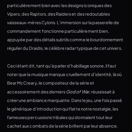
particulièrement bien avec les designs iconiques des
Vipers, des Raptors, des Raiders et des redoutables
vaisseaux-mères Cylons. L’immersion sur la passerelle de
commandement fonctionne particulièrement bien,
appuyée par des détails subtils comme le bourdonnement
régulier du Draidis, le célèbre radar typique de cet univers.
Ceci étant dit, tant qu’à parler d’habillage sonore, il faut
noter que la musique manque cruellement d’identité, là où
Bear McCreary, le compositeur de la série et
accessoirement des derniers
God of War
, réussissait à
créer une ambiance marquante. Dans le jeu, une fois passé
le générique d’introduction qui flatte notre nostalgie, les
fameuses percussions tribales qui donnaient tout leur
cachet aux combats de la série brillent par leur absence.