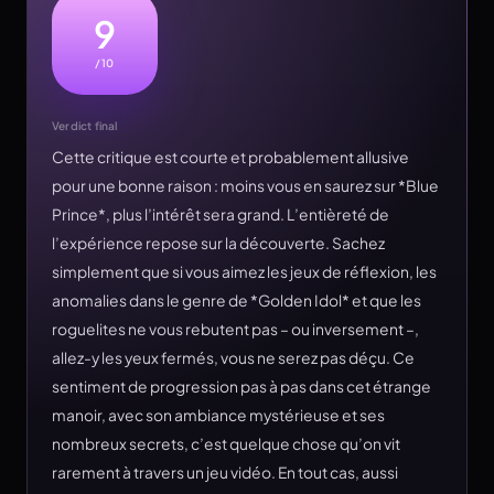
9
/10
Verdict final
Cette critique est courte et probablement allusive
pour une bonne raison : moins vous en saurez sur *Blue
Prince*, plus l’intérêt sera grand. L’entièreté de
l’expérience repose sur la découverte. Sachez
simplement que si vous aimez les jeux de réflexion, les
anomalies dans le genre de *Golden Idol* et que les
roguelites ne vous rebutent pas – ou inversement –,
allez-y les yeux fermés, vous ne serez pas déçu. Ce
sentiment de progression pas à pas dans cet étrange
manoir, avec son ambiance mystérieuse et ses
nombreux secrets, c’est quelque chose qu’on vit
rarement à travers un jeu vidéo. En tout cas, aussi