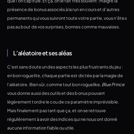
que l’on capitule. Et ça, on le fait très souvent : malgré la
présence de bonus associés à la run en cours et d’autres
permanents qui vous suivront toute votre partie, vous n’êtes
pas au bout de vos surprises, bonnes comme mauvaises.
L’aléatoire et ses aléas
C’est sans doute un des aspects les plus frustrants du jeu :
en bon roguelite, chaque partie est dictée par la magie de
l’aléatoire. Bien sûr, comme tout bon roguelike,
Blue Prince
vous donne aussi des outils et des bonus pouvant
légèrement tordre le cou de ce paramètre imprévisible.
Mais finalement pas tant que ça, et on se retrouve
régulièrement à avoir des indices qui ne nous ont donné
aucune information fiable ou utile.