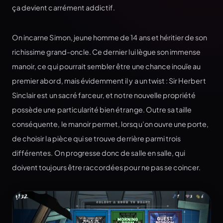
ça devient carrément addictif.
On incarne Simon, jeune homme de 14 ans et héritier de son
richissime grand-oncle. Ce dernier lui lègue son immense
manoir, ce qui pourrait sembler être une chance inouïe au
premier abord, mais évidemment il y a un twist : Sir Herbert
Sinclair est un sacré farceur, et notre nouvelle propriété
possède une particularité bien étrange. Outre sa taille
conséquente, le manoir permet, lorsqu’on ouvre une porte,
de choisir la pièce qui se trouve derrière parmi trois
différentes. On progresse donc de salle en salle, qui
doivent toujours être raccordées pour ne pas se coincer.