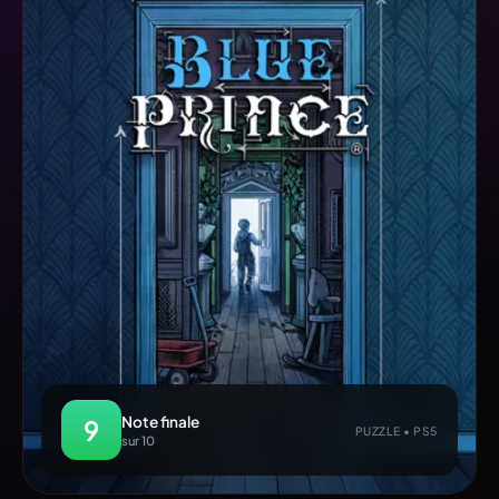
Note finale
9
PUZZLE • PS5
sur 10