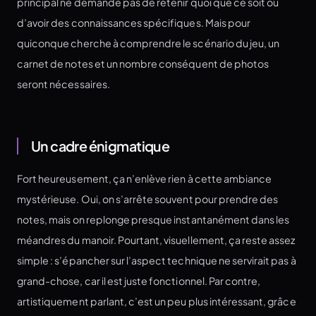
principal ne demande pas de retenir quoi que ce soit ou
d’avoir des connaissances spécifiques. Mais pour
quiconque cherche à comprendre le scénario du jeu, un
carnet de notes et un nombre conséquent de photos
seront nécessaires.
Un cadre énigmatique
Fort heureusement, ça n’enlève rien à cette ambiance
mystérieuse. Oui, on s’arrête souvent pour prendre des
notes, mais on replonge presque instantanément dans les
méandres du manoir. Pourtant, visuellement, ça reste assez
simple : s’épancher sur l’aspect technique ne servirait pas à
grand-chose, car il est juste fonctionnel. Par contre,
artistiquement parlant, c’est un peu plus intéressant, grâce