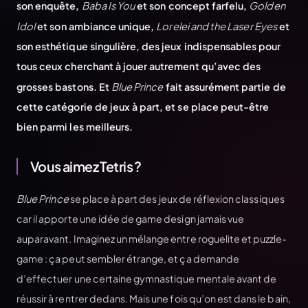
son enquête,
Baba Is You
et son concept farfelu,
Golden
Idol
et son ambiance unique,
Lorelei and the Laser Eyes
et
son esthétique singulière, des jeux indispensables pour
tous ceux cherchant à jouer autrement qu’avec des
grosses bastons. Et
Blue Prince
fait assurément partie de
cette catégorie de jeux à part, et se place peut-être
bien parmi les meilleurs.
Vous aimez Tetris ?
Blue Prince
se place à part des jeux de réflexion classiques
car il apporte une idée de game design jamais vue
auparavant. Imaginez un mélange entre roguelite et puzzle-
game : ça peut sembler étrange, et ça demande
d’effectuer une certaine gymnastique mentale avant de
réussir à rentrer dedans. Mais une fois qu’on est dans le bain,