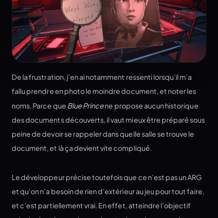
De la frustration, j’en ai notamment ressenti lorsqu’il m’a
fallu prendre en photo le moindre document, et noter les
noms. Parce que
Blue Prince
ne propose aucun historique
des documents découverts, il vaut mieux être préparé sous
peine de devoir se rappeler dans quelle salle se trouve le
document, et là ça devient vite compliqué.
Le développeur précise toutefois que ce n’est pas un ARG
et qu’on n’a besoin de rien d’extérieur au jeu pour tout faire,
et c’est partiellement vrai. En effet, atteindre l’objectif