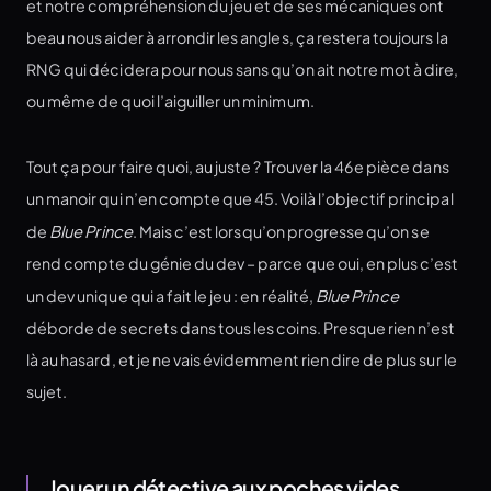
et notre compréhension du jeu et de ses mécaniques ont
beau nous aider à arrondir les angles, ça restera toujours la
RNG qui décidera pour nous sans qu’on ait notre mot à dire,
ou même de quoi l’aiguiller un minimum.
Tout ça pour faire quoi, au juste ? Trouver la 46e pièce dans
un manoir qui n’en compte que 45. Voilà l’objectif principal
de
Blue Prince
. Mais c’est lorsqu’on progresse qu’on se
rend compte du génie du dev – parce que oui, en plus c’est
un dev unique qui a fait le jeu : en réalité,
Blue Prince
déborde de secrets dans tous les coins. Presque rien n’est
là au hasard, et je ne vais évidemment rien dire de plus sur le
sujet.
Jouer un détective aux poches vides