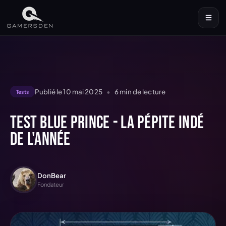
Publié le
10 mai 2025
•
6
min de lecture
Tests
Test Blue Prince - la pépite indé
de l'année
DonBear
Fondateur