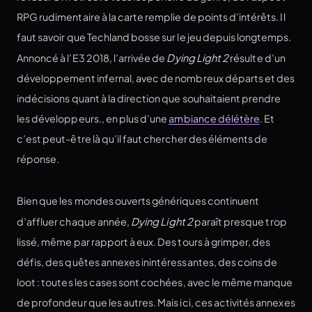
RPG rudimentaire à la carte remplie de points d’intérêts. Il
faut savoir que Techland bosse sur le jeu depuis longtemps.
Annoncé à l’E3 2018, l’arrivée de
Dying Light 2
résulte d’un
développement infernal, avec de nombreux départs et des
indécisions quant à la direction que souhaitaient prendre
les développeurs., en plus d’une
ambiance délétère
. Et
c’est peut-être là qu’il faut chercher des éléments de
réponse.
Bien que les mondes ouverts génériques continuent
d’affluer chaque année,
Dying Light 2
paraît presque trop
lissé, même par rapport à eux. Des tours à grimper, des
défis, des quêtes annexes inintéressantes, des coins de
loot : toutes les cases sont cochées, avec le même manque
de profondeur que les autres. Mais ici, ces activités annexes