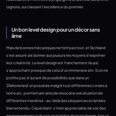
oignons, surclassant l’excellence du premier.
Un bon level design pour un décor sans
âme
Mais de bonnes mécaniques ne font pas tout, et Techland
s’est assuré de donner aux joueurs les moyens d’exprimer
leur créativité. Le level design est franchement réussi,
s’approchant presque de celui d’un immersive sim. Si on ne
profite pas d’autant de possibilités que dans un
Dishonored
, on possède malgré tout différentes cordes à
notre arc, permettant ainsi de résoudre une situation de
différentes manières – au-delà des séquences scriptées,
bien entendu. Cependant, s’il est appréciable de voir des
environnements si réussis en matière de level design, il en va