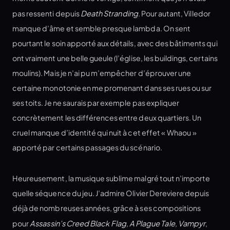
pas ressenti depuis
Death Stranding
. Pour autant, Villedor
manque d’âme et semble presque lambda. On sent
pourtant le soin apporté aux détails, avec des bâtiments qui
ont vraiment une belle gueule (l’église, les buildings, certains
moulins). Mais je n’ai pu m’empêcher d’éprouver une
certaine monotonie en me promenant dans ses rues ou sur
ses toits. Je ne saurais par exemple pas expliquer
concrètement les différences entre deux quartiers. Un
cruel manque d’identité qui nuit à cet effet « Whaou »
apporté par certains passages du scénario.
Heureusement, la musique sublime malgré tout n’importe
quelle séquence du jeu. J’admire Olivier Dereviere depuis
déjà de nombreuses années, grâce à ses compositions
pour
Assassin’s Creed Black Flag
,
A Plague Tale
,
Vampyr
,