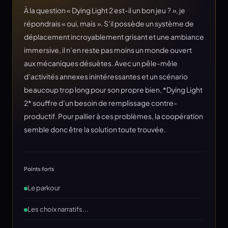
À la question « Dying Light 2 est-il un bon jeu ? », je
répondrais « oui, mais ». S’il possède un système de
déplacement incroyablement grisant et une ambiance
immersive, il n’en reste pas moins un monde ouvert
aux mécaniques désuètes. Avec un pêle-mêle
d’activités annexes inintéressantes et un scénario
beaucoup trop long pour son propre bien, *Dying Light
2* souffre d’un besoin de remplissage contre-
productif. Pour pallier à ces problèmes, la coopération
semble donc être la solution toute trouvée.
Points forts
Le parkour
Les choix narratifs...