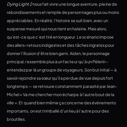
Dying Light 2
nous fait vivre une longue aventure, pleine de
rebondissements et remplie de personnages plus ou moins
appréciables. En réalité, l’histoire se suit bien, avec un
suspense mesuré qui nous tient en haleine. Mais alors,
qu’est-ce que c’est tiré en longueur. Le scénario impose
des allers-retours indigestes et des tâches ingrates pour
donner l’illusion d’être bien garni. Aiden, le personnage
principal, ressemble plus à un facteur qu’à un Pèlerin –
entendez par là un groupe de voyageurs. Son but initial — à
savoir rejoindre sa sœur qu’il a perdue de vue depuis fort
longtemps — se retrouve constamment parasité par Jean-
Michel « Va me chercher mon écharpe à l’autre bout de la
ville ». Et quand bien même ça concerne des événements
importants, on est trimballé d’un lieu à l’autre pour des
broutilles.