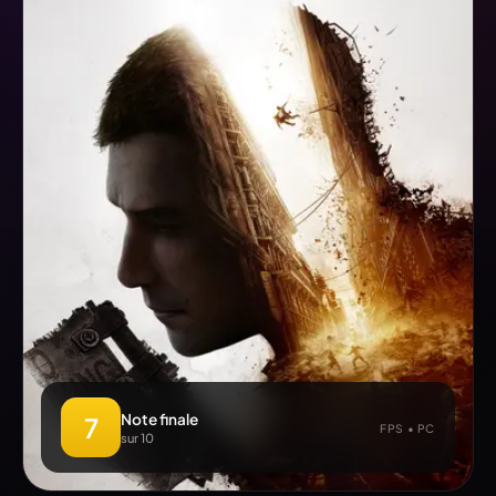
Note finale
7
FPS • PC
sur 10