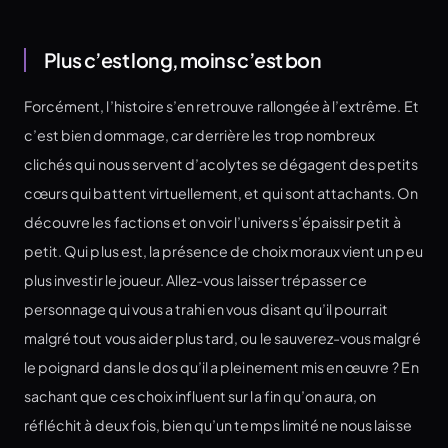
Plus c’est long, moins c’est bon
Forcément, l’histoire s’en retrouve rallongée à l’extrême. Et
c’est bien dommage, car derrière les trop nombreux
clichés qui nous servent d’acolytes se dégagent des petits
cœurs qui battent virtuellement, et qui sont attachants. On
découvre les factions et on voir l’univers s’épaissir petit à
petit. Qui plus est, la présence de choix moraux vient un peu
plus investir le joueur. Allez-vous laisser trépasser ce
personnage qui vous a trahi en vous disant qu’il pourrait
malgré tout vous aider plus tard, ou le sauverez-vous malgré
le poignard dans le dos qu’il a pleinement mis en œuvre ? En
sachant que ces choix influent sur la fin qu’on aura, on
réfléchit à deux fois, bien qu’un temps limité ne nous laisse