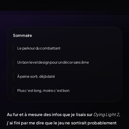
Sommaire
Le parkour du combattant
Un bon level design pour un décor sans âme
À peine sorti, déjà daté
Plus c’est long, moins c’est bon
Au fur et à mesure des infos que je lisais sur
Dying Light 2
,
j’ai fini par me dire que le jeu ne sortirait probablement