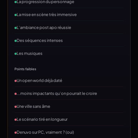
La progression du personnage
La mise en scène très immersive
L’ambiance post apo réussie
Des séquences intenses
Les musiques
Points faibles
Un open world déjà daté
...moins impactants qu’on pourrait le croire
Une ville sans âme
Le scénario tiré en longueur
Denuvo sur PC, vraiment ? (oui)