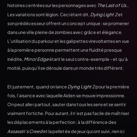
histoires centrées sur les personnages avec
The Last of Us
…
Les variations sont légion. Ceci étant dit,
Dying Light 2
et
son prédécesseur offrent un concept unique : se promener
dans une ville pleine de zombies avec grâce et élégance.
L’utilisation du parkour et les galipettes virevoltantes en vue
à la première personne permettent une fluidité presque
inédite,
Mirror Edge
étant le seul contre-exemple – et qu’à
moitié, puisqu’il se déroule dans un monde très différent.
Et justement, quand on lance
Dying Light 2
pour la première
fois, l’aisance avec laquelle Aiden se mouve impressionne.
On peut aller partout, sauter dans tous les sens et se sentir
vraiment fortiche. Pour autant, il n’est pas facile de maîtriser
les déplacements à la perfection : à la différence des
Assassin’s Creed
et la pelletée de jeux qui ont suivi, rien ici