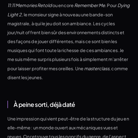
11:11 Memories Retold
ou encore
Remember Me
. Pour
Dying
Light 2
, le monsieur signe à nouveau une bande-son
magistrale, à qui le jeu doit son ambiance. Les cycles
jour/nuit offrent bien sûr des environnements distincts et
des façons de jouer différentes, mais ce sont bien les
musiques qui font toute la richesse de ces ambiances. Je
me suis même surpris plusieurs fois à simplement m’arrêter
pour laisser profiter mes oreilles. Une
masterclass
, comme
disent les jeunes.
À peine sorti, déjà daté
Une impression qui vient peut-être de la structure du jeu en
elle-même : un monde ouvert aux mécaniques vues et
revues. On retrouve tous les poncifs du genre, de l’aspect