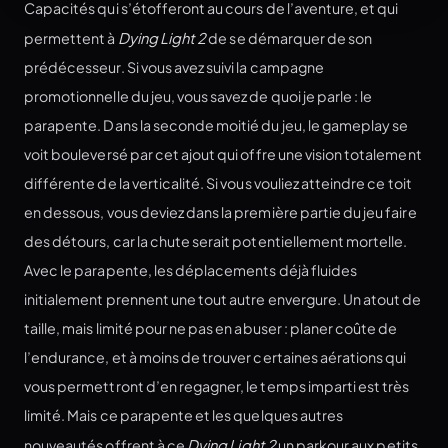
Capacités qui s’étofferont au cours de l’aventure, et qui
permettent à
Dying Light 2
de se démarquer de son
prédécesseur. Si vous avez suivi la campagne
promotionnelle du jeu, vous savez de quoi je parle : le
parapente. Dans la seconde moitié du jeu, le gameplay se
voit bouleversé par cet ajout qui offre une vision totalement
différente de la verticalité. Si vous vouliez atteindre ce toit
en dessous, vous deviez dans la première partie du jeu faire
des détours, car la chute serait potentiellement mortelle.
Avec le parapente, les déplacements déjà fluides
initialement prennent une tout autre envergure. Un atout de
taille, mais limité pour ne pas en abuser : planer coûte de
l’endurance, et à moins de trouver certaines aérations qui
vous permettront d’en regagner, le temps imparti est très
limité. Mais ce parapente et les quelques autres
nouveautés offrent à ce
Dying Light 2
un parkour aux petits