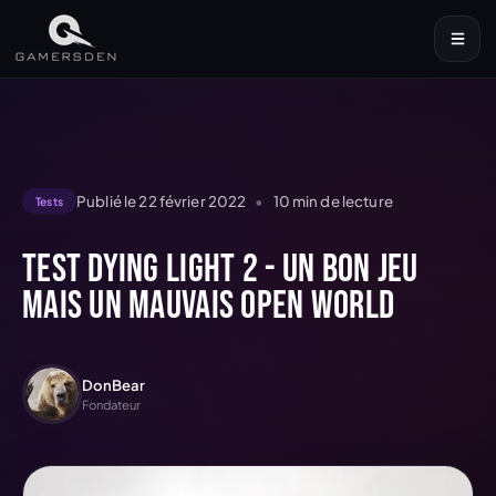
Publié le
22 février 2022
•
10
min de lecture
Tests
Test Dying Light 2 - Un bon jeu
mais un mauvais open world
DonBear
Fondateur