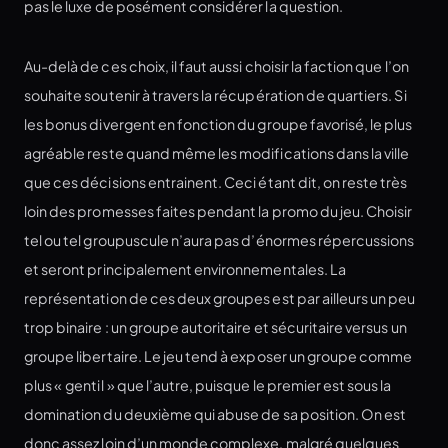
pas le luxe de posément considérer la question.
Au-delà de ces choix, il faut aussi choisir la faction que l’on
souhaite soutenir à travers la récupération de quartiers. Si
les bonus divergent en fonction du groupe favorisé, le plus
agréable reste quand même les modifications dans la ville
que ces décisions entrainent. Ceci étant dit, on reste très
loin des promesses faites pendant la promo du jeu. Choisir
tel ou tel groupuscule n’aura pas d’énormes répercussions
et seront principalement environnementales. La
représentation de ces deux groupes est par ailleurs un peu
trop binaire : un groupe autoritaire et sécuritaire versus un
groupe libertaire. Le jeu tend à exposer un groupe comme
plus « gentil » que l’autre, puisque le premier est sous la
domination du deuxième qui abuse de sa position. On est
donc assez loin d’un monde complexe, malgré quelques