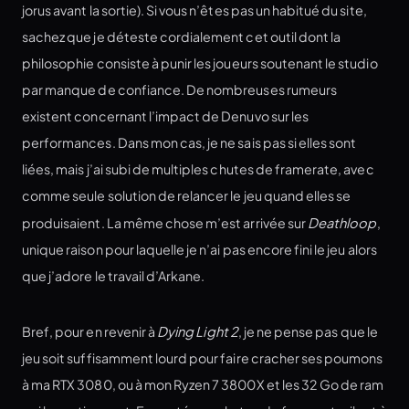
jorus avant la sortie). Si vous n’êtes pas un habitué du site,
sachez que je déteste cordialement cet outil dont la
philosophie consiste à punir les joueurs soutenant le studio
par manque de confiance. De nombreuses rumeurs
existent concernant l’impact de Denuvo sur les
performances. Dans mon cas, je ne sais pas si elles sont
liées, mais j’ai subi de multiples chutes de framerate, avec
comme seule solution de relancer le jeu quand elles se
produisaient. La même chose m’est arrivée sur
Deathloop
,
unique raison pour laquelle je n’ai pas encore fini le jeu alors
que j’adore le travail d’Arkane.
Bref, pour en revenir à
Dying Light 2
, je ne pense pas que le
jeu soit suffisamment lourd pour faire cracher ses poumons
à ma RTX 3080, ou à mon Ryzen 7 3800X et les 32 Go de ram