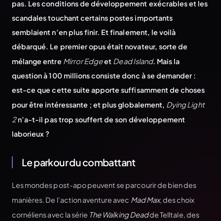
pas. Les conditions de développement exécrables et les
scandales touchant certains postes importants
semblaient n’en plus finir. Et finalement, le voilà
débarqué. Le premier opus était novateur, sorte de
mélange entre
Mirror Edge
et
Dead Island
. Mais la
question à 100 millions consiste donc à se demander :
est-ce que cette suite apporte suffisamment de choses
pour être intéressante ; et plus globalement,
Dying Light
2
n’a-t-il pas trop souffert de son développement
laborieux ?
Le parkour du combattant
Les mondes post-apo peuvent se parcourir de bien des
manières. De l’action aventure avec
Mad Max
, des choix
cornéliens avec la série
The Walking Dead
de Telltale, des