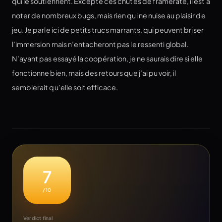
qui le soutiennent. Excepté ces chutes de framerate, il est à
noter de nombreux bugs, mais rien qui ne nuise au plaisir de
jeu. Je parle ici de petits trucs marrants, qui peuvent briser
l’immersion mais n’entacheront pas le ressenti global.
N’ayant pas essayé la coopération, je ne saurais dire si elle
fonctionne bien, mais des retours que j’ai pu voir, il
semblerait qu’elle soit efficace.
7
/10
Verdict final