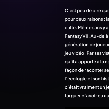
C’est peu de dire qu
pour deux raisons : l
culte. Même sans y av
Fantasy VII. Au-delà
génération de joueur
jeu vidéo. Par ses vi
qu’il a apporté à la 
façon de raconter se
l’écologie et son his
c’était vraiment un 
targuer d’avoir eu au