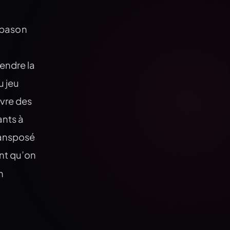
iapason
rendre la
u jeu
vre des
ants à
ransposé
nt qu’on
n