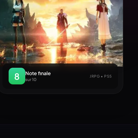
Note finale
8
JRPG • PS5
sur 10