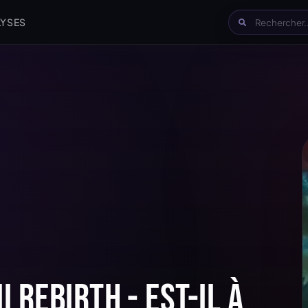
LYSES
I Rebirth - est-il à