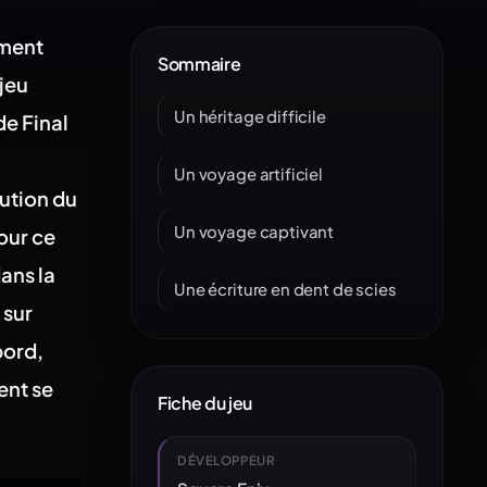
ement
Sommaire
 jeu
Un héritage difficile
de Final
Un voyage artificiel
ution du
Un voyage captivant
our ce
dans la
Une écriture en dent de scies
 sur
bord,
ent se
Fiche du jeu
DÉVELOPPEUR