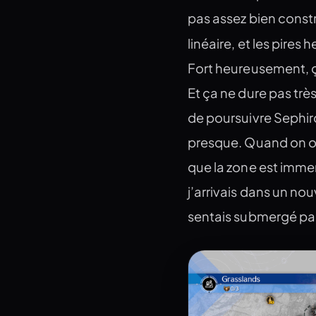
pas assez bien constr
linéaire, et les pires 
Fort heureusement, ça
Et ça ne dure pas trè
de poursuivre Sephiro
presque. Quand on ouv
que la zone est immen
j’arrivais dans un no
sentais submergé par 