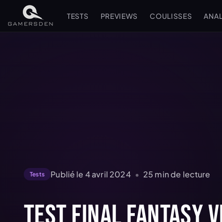
TESTS
PREVIEWS
COULISSES
ANA
Publié le
4 avril 2024
•
25
min de lecture
Tests
Test Final Fantasy VI