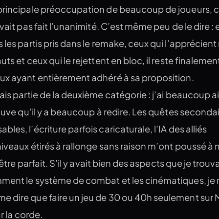
principale préoccupation de beaucoup de joueurs, c
vait pas fait l’unanimité. C’est même peu de le dire : 
les partis pris dans le remake, ceux qui l’apprécient 
ts et ceux qui le rejettent en bloc, il reste finalemen
ux ayant entièrement adhéré à sa proposition.
ais partie de la deuxième catégorie : j’ai beaucoup 
rouve qu’il y a beaucoup à redire. Les quêtes seconda
es, l’écriture parfois caricaturale, l’IA des alliés
niveaux étirés à rallonge sans raison m’ont poussé à 
’être parfait. S’il y avait bien des aspects que je trouv
ment le système de combat et les cinématiques, je
 dire que faire un jeu de 30 ou 40h seulement sur 
r la corde.