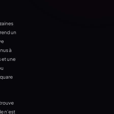
izaines
prend un
ve
onus à
s et une
ou
Square
etrouve
de n’est