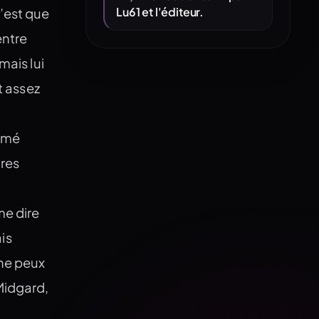
Lu61 et l'éditeur.
’est que
entre
mais lui
t assez
aimé
ires
me dire
ais
 ne peux
Midgard,