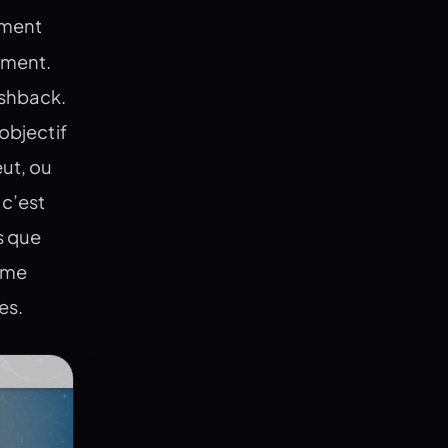
ement
ément.
ashback.
’objectif
eut, ou
 c’est
s que
e me
es.