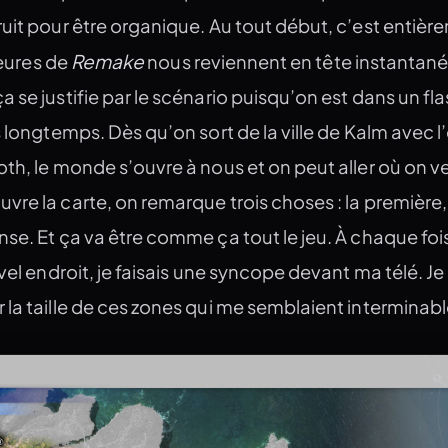
uit pour être organique. Au tout début, c’est entièr
Remake
heures de
nous reviennent en tête instantan
 se justifie par le scénario puisqu’on est dans un fl
s longtemps. Dès qu’on sort de la ville de Kalm avec l
th, le monde s’ouvre à nous et on peut aller où on v
re la carte, on remarque trois choses : la première,
se. Et ça va être comme ça tout le jeu. À chaque foi
uvel endroit, je faisais une syncope devant ma télé. J
la taille de ces zones qui me semblaient interminabl