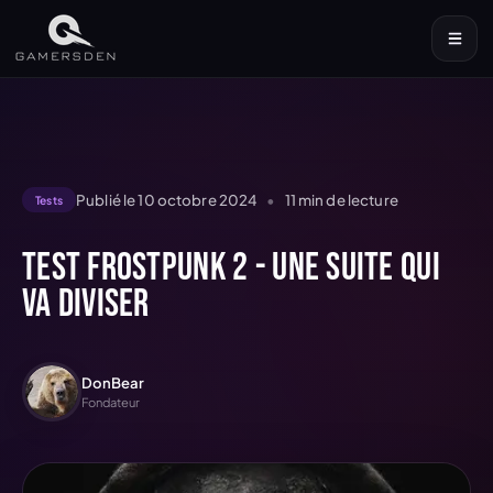
Publié le
10 octobre 2024
•
11
min de lecture
Tests
Test Frostpunk 2 - une suite qui
va diviser
DonBear
Fondateur