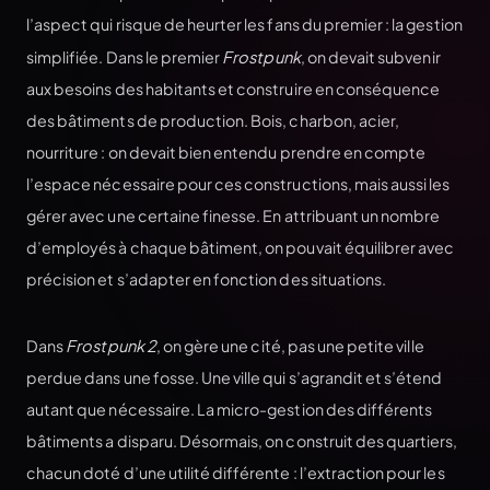
l’aspect qui risque de heurter les fans du premier : la gestion
simplifiée. Dans le premier
Frostpunk
, on devait subvenir
aux besoins des habitants et construire en conséquence
des bâtiments de production. Bois, charbon, acier,
nourriture : on devait bien entendu prendre en compte
l’espace nécessaire pour ces constructions, mais aussi les
gérer avec une certaine finesse. En attribuant un nombre
d’employés à chaque bâtiment, on pouvait équilibrer avec
précision et s’adapter en fonction des situations.
Dans
Frostpunk 2
, on gère une cité, pas une petite ville
perdue dans une fosse. Une ville qui s’agrandit et s’étend
autant que nécessaire. La micro-gestion des différents
bâtiments a disparu. Désormais, on construit des quartiers,
chacun doté d’une utilité différente : l’extraction pour les