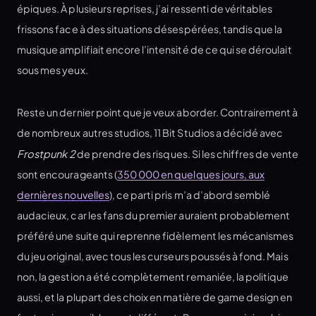
épiques. À plusieurs reprises, j’ai ressenti de véritables
frissons face à des situations désespérées, tandis que la
musique amplifiait encore l’intensité de ce qui se déroulait
sous mes yeux.
Reste un dernier point que je veux aborder. Contrairement à
de nombreux autres studios, 11 Bit Studios a décidé avec
Frostpunk 2
de prendre des risques. Si les chiffres de vente
sont encourageants (
350 000 en quelques jours, aux
dernières nouvelles
), ce parti pris m’a d’abord semblé
audacieux, car les fans du premier auraient probablement
préféré une suite qui reprenne fidèlement les mécanismes
du jeu original, avec tous les curseurs poussés à fond. Mais
non, la gestion a été complètement remaniée, la politique
aussi, et la plupart des choix en matière de game design en