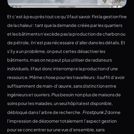
Et c’est à peu près tout ce qu’il faut savoir. Fini la gestion fine
de la chaleur : tant que la demande créée par les quartiers
et les bâtiments n’excède pas la production de charbon ou
de pétrole, il n’est pas nécessaire d’aller dans les détails. Et
s’il y a un problème, on peut certes désactiver les
bâtiments, mais on ne peut plus utiliser de radiateurs
individuels, il faut donc interrompre la production d’une
ressource. Même chose pour les travailleurs : il suffit d’avoir
suffisamment de main-d’œuvre, sans distinction entre
ingénieurs et ouvriers. Plus besoin non plus de maisons de
soins pour les malades, un seul hôpital est disponible,
débloqué dans l’arbre de recherche.
Frostpunk 2
donne
l’impression de dézoomer totalement l’aspect gestion
pour se concentrer sur une vue d’ensemble, sans