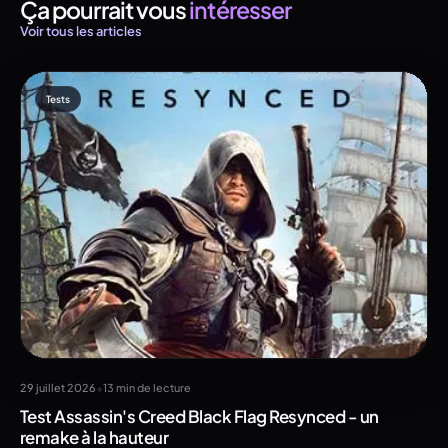
Ça pourrait vous
intéresser
Voir tous les articles
Tests
•
29 juillet 2026
13 min de lecture
Test Assassin's Creed Black Flag Resynced - un
remake à la hauteur