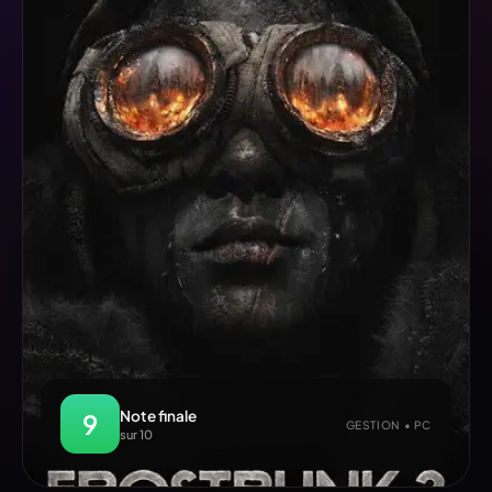
Note finale
9
GESTION • PC
sur 10