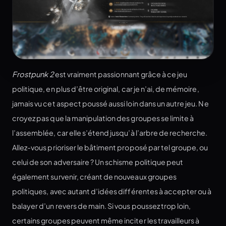
Frostpunk 2
est vraiment passionnant grâce à ce jeu
politique, en plus d’être original, car je n’ai, de mémoire,
jamais vu cet aspect poussé aussi loin dans un autre jeu. Ne
croyez pas que la manipulation des groupes se limite à
l’assemblée, car elle s’étend jusqu’à l’arbre de recherche.
Allez-vous prioriser le bâtiment proposé par tel groupe, ou
celui de son adversaire ? Un schisme politique peut
également survenir, créant de nouveaux groupes
politiques, avec autant d’idées différentes à accepter ou à
balayer d’un revers de main. Si vous poussez trop loin,
certains groupes peuvent même inciter les travailleurs à