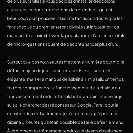
de plusieurs villes si vous décidez d’installer des colons
ailleurs, ou encore la recherche des étendues, qui est
beaucoup plus poussée. Mais il ne fait aucun doute que les
fans absolus du premier seront divisés sur la question : ce
manque de proximité avec la population et l’absence totale
de micro-gestion risquent de décontenancer plus d’un.
Surtout que ces nouveautés mettent en lumière pour moi le
défaut majeur du jeu : son interface. Elle est sobre et
élégante, mais elle manque de lisibilité. Il m’a fallu un temps
fou pour comprendre le fonctionnement de la chaleur ou
trouver comment réduire l’insalubrité, au point même où je
suis allé chercher des réponses sur Google. Pareil pour la
construction de bâtiments : je n’ai compris qu’après une
dizaine d’heures qu’il était possible de faire défiler le menu.
À un moment extrêmement tendu où je devais absolument