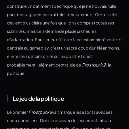
construire un bâtiment spécifique que je ne trouvais nulle
part, mon agacement a atteint des sommets. Certes, elle
devient plus claire une fois que l’on a compris toutes ses
subtilités, mais cela demande plusieurs heures
d’adaptation. Pour un jeu où l’interface est omniprésente et
centrale au gameplay, c’est un sacré coup dur. Néanmoins,
elle reste au moins claire sur un point, et c’est
probablement l’élément central de ce
Frostpunk 2
: la
politique.
Le jeu de la politique
Le premier
Frostpunk
avait marqué les esprits avec ses
choix cornéliens. Dois-je envoyer de jeunes enfants au
charbon pour augmenter la main-d’œuvre, ou bien les