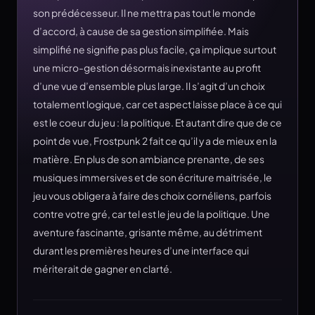
son prédécesseur. Il ne mettra pas tout le monde
d’accord, à cause de sa gestion simplifiée. Mais
simplifié ne signifie pas plus facile, ça implique surtout
une micro-gestion désormais inexistante au profit
d’une vue d’ensemble plus large. Il s’agit d’un choix
totalement logique, car cet aspect laisse place à ce qui
est le coeur du jeu : la politique. Et autant dire que de ce
point de vue, Frostpunk 2 fait ce qu’il y a de mieux en la
matière. En plus de son ambiance prenante, de ses
musiques immersives et de son écriture maitrisée, le
jeu vous obligera à faire des choix cornéliens, parfois
contre votre gré, car tel est le jeu de la politique. Une
aventure fascinante, grisante même, au détriment
durant les premières heures d’une interface qui
mériterait de gagner en clarté.