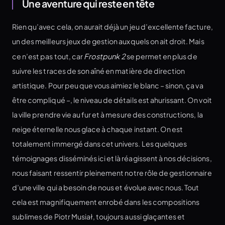
Une aventure qui reste en tête
Rien qu’avec cela, on aurait déjà un jeu d’excellente facture,
un des meilleurs jeux de gestion auxquels on ait droit. Mais
ce n’est pas tout, car
Frostpunk 2
se permet en plus de
suivre les traces de son aîné en matière de direction
artistique. Pour peu que vous aimiez le blanc – sinon, ça va
être compliqué –, le niveau de détails est ahurissant. On voit
la ville prendre vie au fur et à mesure des constructions, la
neige éternelle nous glace à chaque instant. On est
totalement immergé dans cet univers. Les quelques
témoignages disséminés ici et là réagissent à nos décisions,
nous faisant ressentir pleinement notre rôle de gestionnaire
d’une ville qui a besoin de nous et évolue avec nous. Tout
cela est magnifiquement enrobé dans les compositions
sublimes de Piotr Musiał, toujours aussi glaçantes et