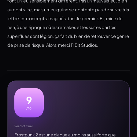
font un jeu sensiblement différent. Pas un mauvais jeu, bien
au contraire, mais un jeu qui ne se contente pas de suivre à la
lettre les concepts imaginés dans le premier. Et, mine de
rien, à une époque où les remakes et les suites parfois
superflues sont légion, ça fait du bien de retrouver ce genre
de prise de risque. Alors, merci 11 Bit Studios.
9
/10
Verdict final
Frostpunk 2 est une claque au moins aussi forte que