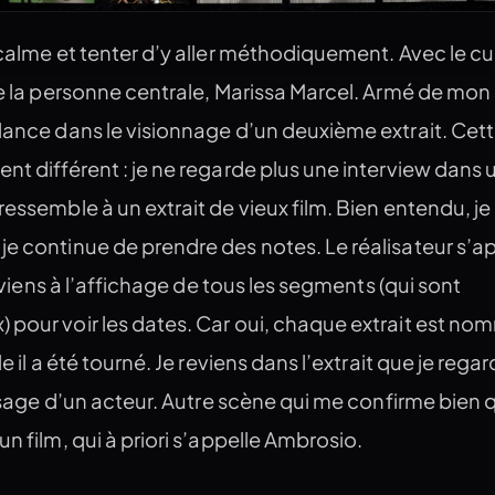
 calme et tenter d’y aller méthodiquement. Avec le cur
de la personne centrale, Marissa Marcel. Armé de mon 
lance dans le visionnage d’un deuxième extrait. Cette
nt différent : je ne regarde plus une interview dans 
ressemble à un extrait de vieux film. Bien entendu, je
e continue de prendre des notes. Le réalisateur s’ap
 reviens à l’affichage de tous les segments (qui sont
 pour voir les dates. Car oui, chaque extrait est no
e il a été tourné. Je reviens dans l’extrait que je regar
 visage d’un acteur. Autre scène qui me confirme bien 
n film, qui à priori s’appelle Ambrosio.