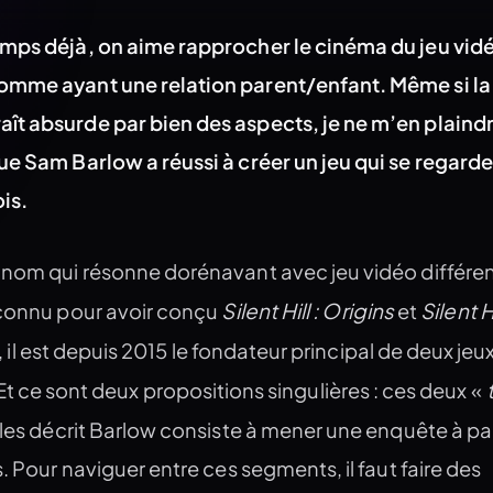
mps déjà, on aime rapprocher le cinéma du jeu vid
omme ayant une relation parent/enfant. Même si la
t absurde par bien des aspects, je ne m’en plaindr
ue Sam Barlow a réussi à créer un jeu qui se regar
ois.
nom qui résonne dorénavant avec jeu vidéo différent
Silent Hill : Origins
Silent Hi
 connu pour avoir conçu
et
, il est depuis 2015 le fondateur principal de deux jeux
 Et ce sont deux propositions singulières : ces deux «
s décrit Barlow consiste à mener une enquête à par
. Pour naviguer entre ces segments, il faut faire des