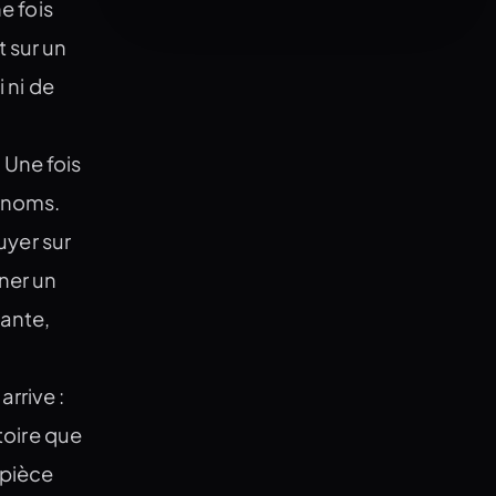
e fois
 sur un
i ni de
 Une fois
s noms.
puyer sur
nner un
lante,
rrive :
stoire que
 pièce