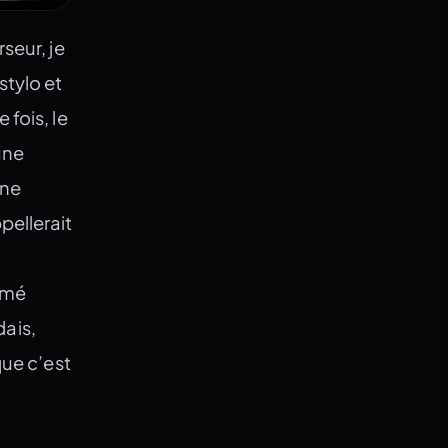
seur, je
stylo et
 fois, le
une
 ne
pellerait
mmé
dais,
que c’est