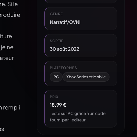
. Si le
produire
GENRE
Narratif/OVNI
iture
SORTIE
, je ne
30 août 2022
éateur
PLATEFORMES
PC
Xbox Series et Mobile
PRIX
18,99 €
n rempli
Testé sur PC grâce à un code
fourni par l'éditeur
es