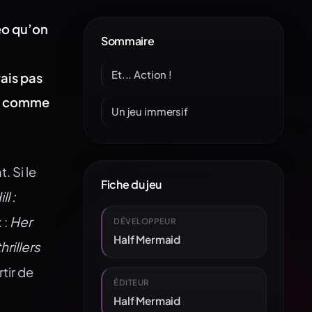
éo qu’on
Sommaire
Et... Action !
ais pas
de comme
Un jeu immersif
. Si le
Fiche du jeu
ll :
Her
 :
DÉVELOPPEUR
Half Mermaid
thrillers
tir de
ÉDITEUR
Half Mermaid