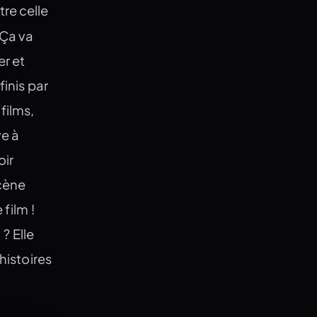
re celle
 Ça va
er et
finis par
films,
ve à
oir
scène
 film !
 ? Elle
histoires