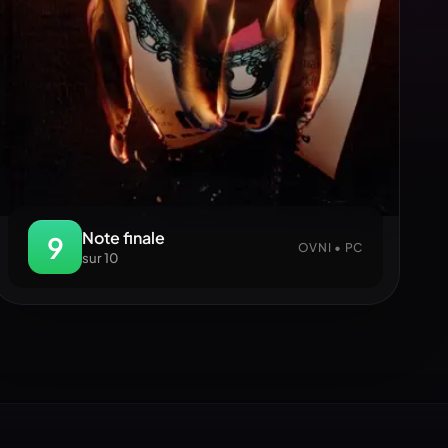
Note finale
9
OVNI • PC
sur 10