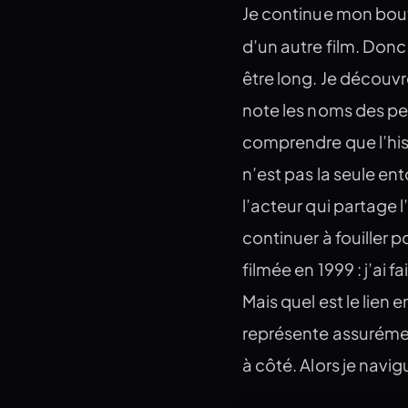
Je continue mon bout 
d’un autre film. Donc 
être long. Je découvr
note les noms des pers
comprendre que l’hist
n’est pas la seule en
l’acteur qui partage l
continuer à fouiller 
filmée en 1999 : j’ai f
Mais quel est le lien e
représente assurément 
à côté. Alors je navi