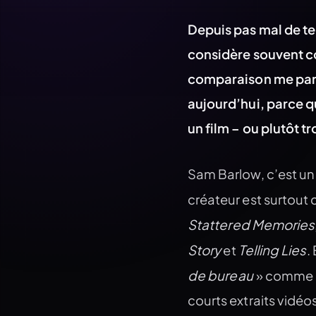
Depuis pas mal de te
considère souvent c
comparaison me paraî
aujourd’hui, parce q
un film – ou plutôt tr
Sam Barlow, c’est un 
créateur est surtout
Stattered Memories
Story
Telling Lies
et
.
de bureau
» comme le
courts extraits vidéos