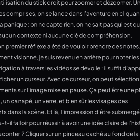
l’utilisation du stick droit pour zoomer et dézoomer. Un
 comprises, on se lance dans l’aventure en cliquant
la panique : on ne capte rien, on ne sait pas qui est qu
’a aucun contexte ni aucune clé de compréhension.
 premier réflexe a été de vouloir prendre des notes.
ent visionné, je suis revenu en arrière pour noter le
igation à travers les vidéos se dévoile : il suffit d’ap
afficher un curseur. Avec ce curseur, on peut sélectio
ments sur l’image mise en pause. Ça peut être une p
, un canapé, un verre, et bien sûr les visages des
s dans la scène. Et là, l’impression d’être submergé a
il falloir pour réussir à avoir une idée claire de l’hi
aconter ? Cliquer sur un pinceau caché au fond de la