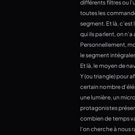
différents filtres ou 
toutes les commandes
segment. Et là, c’est 
qui ils parlent, on n
Personnellement, mon
le segment intégralem
Et là, le moyen de nav
Y (ou triangle) pour 
certain nombre d’élé
une lumière, un micro
protagonistes présent
combien de temps va-t-
l’on cherche à nous r