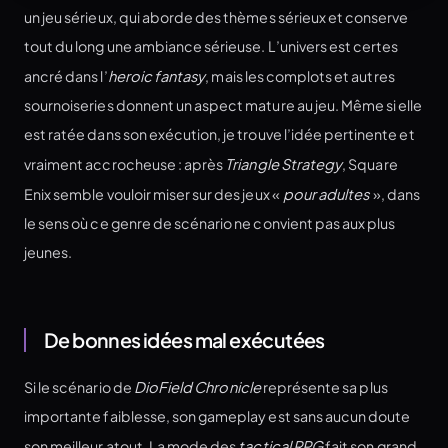
un jeu sérieux, qui aborde des thèmes sérieux et conserve
tout du long une ambiance sérieuse. L’univers est certes
ancré dans l’
heroic fantasy
, mais les complots et autres
sournoiseries donnent un aspect mature au jeu. Même si elle
est ratée dans son exécution, je trouve l’idée pertinente et
vraiment accrocheuse : après
Triangle Strategy
, Square
Enix semble vouloir miser sur des jeux «
pour adultes
», dans
le sens où ce genre de scénario ne convient pas aux plus
jeunes.
De bonnes idées mal exécutées
Si le scénario de
DioField Chronicle
représente sa plus
importante faiblesse, son gameplay est sans aucun doute
son meilleur atout. La mode des
tactical RPG
fait son grand