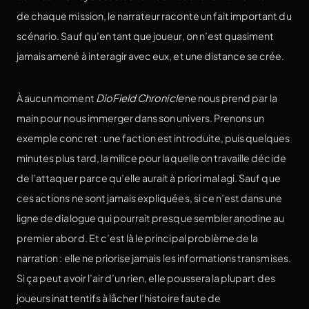
de chaque mission, le narrateur raconte un fait important du
scénario. Sauf qu’en tant que joueur, on n’est quasiment
jamais amené à interagir avec eux, et une distance se crée.
À aucun moment
DioField Chronicle
ne nous prend par la
main pour nous immerger dans son univers. Prenons un
exemple concret : une faction est introduite, puis quelques
minutes plus tard, la milice pour laquelle on travaille décide
de l’attaquer parce qu’elle aurait à priori mal agi. Sauf que
ces actions ne sont jamais expliquées, si ce n’est dans une
ligne de dialogue qui pourrait presque sembler anodine au
premier abord. Et c’est là le principal problème de la
narration : elle ne priorise jamais les informations transmises.
Si ça peut avoir l’air d’un rien, elle poussera la plupart des
joueurs inattentifs à lâcher l’histoire faute de