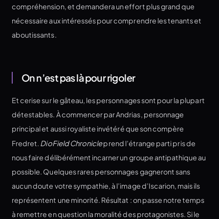
compréhension, et demandera un effort plus grand que
nécessaire aux intéressés pour comprendre les tenants et
aboutissants.
On n’est pas là pour rigoler
Et cerise sur le gâteau, les personnages sont pour la plupart
détestables. À commencer par Andrias, personnage
principal et aussi royaliste invétéré que son compère
Fredret.
DioField Chronicle
prend l’étrange parti pris de
nous faire délibérément incarner un groupe antipathique au
possible. Quelques rares personnages gagneront sans
aucun doute votre sympathie, à l’image d’Iscarion, mais ils
représentent une minorité. Résultat : on passe notre temps
à remettre en question la moralité des protagonistes. Si le