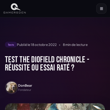
Publié le
18 octobre 2022
•
8
min de lecture
Tests
Test The DioField Chronicle -
Réussite ou essai raté ?
DonBear
Fondateur