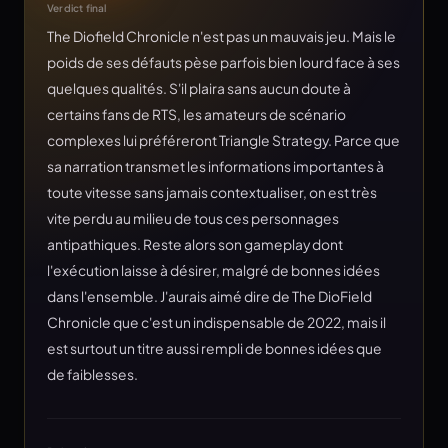
Verdict final
The Diofield Chronicle n'est pas un mauvais jeu. Mais le
poids de ses défauts pèse parfois bien lourd face à ses
quelques qualités. S'il plaira sans aucun doute à
certains fans de RTS, les amateurs de scénario
complexes lui préféreront Triangle Strategy. Parce que
sa narration transmet les informations importantes à
toute vitesse sans jamais contextualiser, on est très
vite perdu au milieu de tous ces personnages
antipathiques. Reste alors son gameplay dont
l'exécution laisse à désirer, malgré de bonnes idées
dans l'ensemble. J'aurais aimé dire de The DioField
Chronicle que c'est un indispensable de 2022, mais il
est surtout un titre aussi rempli de bonnes idées que
de faiblesses.