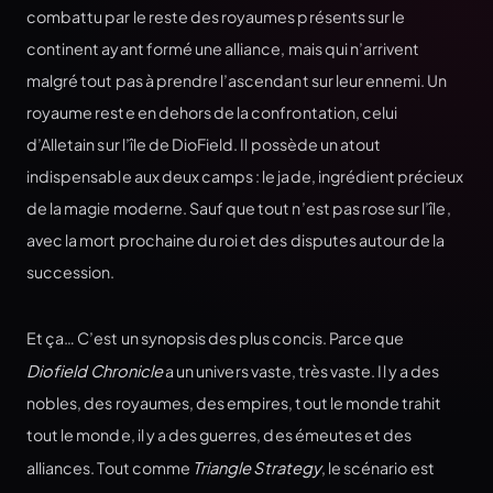
combattu par le reste des royaumes présents sur le
continent ayant formé une alliance, mais qui n’arrivent
malgré tout pas à prendre l’ascendant sur leur ennemi. Un
royaume reste en dehors de la confrontation, celui
d’Alletain sur l’île de DioField. Il possède un atout
indispensable aux deux camps : le jade, ingrédient précieux
de la magie moderne. Sauf que tout n’est pas rose sur l’île,
avec la mort prochaine du roi et des disputes autour de la
succession.
Et ça… C’est un synopsis des plus concis. Parce que
Diofield Chronicle
a un univers vaste, très vaste. Il y a des
nobles, des royaumes, des empires, tout le monde trahit
tout le monde, il y a des guerres, des émeutes et des
alliances. Tout comme
Triangle Strategy
, le scénario est