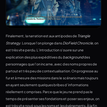
Finalement, la narration est aux antipodes de
Triangle
Strategy
. Lorsque l’on plonge dans
DioField Chronicle
, on
est très vite perdu. L’introduction s’ouvre sur une
explication des plus expéditives du
background
des
personnages que l’on incarne, avec des noms propres de
partout et très peu de contextualisation. On progresse au
fur et à mesure des missions dans le scénario mais toujours
en ayant seulement quelques bribes d’informations
réellement comprises. Parce que le jeu ne prend pas le
temps de présenter ses fondations et poser ses enjeux, on
est très vite noyé sous les noms et les événements. À la fin