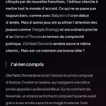
côtoyés par de nouvelles franchises, l’éditeur cherche à
mettre tout le monde d’accord. Ce qui ne se passe pas
toujours bien, comme avec
Babylon’s Fall
en début
d’année. Mais d’autres jeux ont su attirer l’attention des
joueurs comme
Triangle Strategy
et son scénario proche
d’un
Game of Thrones
en termes de complexité
politique.
Diofield Chronicle
semble suivre le même
chemin… Mais est-ce vraiment une bonne idée ?
J’ai rien compris
DioField Chronicle
raconte l’histoire d’un trio composé
d’Andrias, Fredret et Izelaire, qui rejoignent une milice
privée appelée Les Renards Bleus. Sur le continent de
Rowetale, un empire se forme et conquiert la partie ouest
grâce à une armée experte en magie moderne. Il est