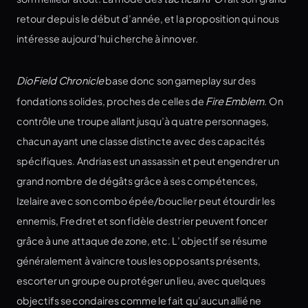
retour depuis le début d’année, et la proposition qui nous
intéresse aujourd’hui cherche à innover.
DioField Chronicle
base donc son gameplay sur des
fondations solides, proches de celles de
Fire Emblem
. On
contrôle une troupe allant jusqu’à quatre personnages,
chacun ayant une classe distincte avec des capacités
spécifiques. Andrias est un assassin et peut engendrer un
grand nombre de dégâts grâce à ses compétences,
Izelaire avec son combo épée/bouclier peut étourdir les
ennemis, Fredret et son fidèle destrier peuvent foncer
grâce à une attaque de zone, etc. L’objectif se résume
généralement à vaincre tous les opposants présents,
escorter un groupe ou protéger un lieu, avec quelques
objectifs secondaires comme le fait qu’aucun allié ne