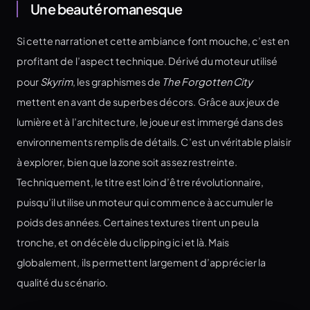
Une beauté romanesque
Si cette narration et cette ambiance font mouche, c’est en
profitant de l’aspect technique. Dérivé du moteur utilisé
pour
Skyrim
, les graphismes de
The Forgotten City
mettent en avant de superbes décors. Grâce aux jeux de
lumière et à l’architecture, le joueur est immergé dans des
environnements remplis de détails. C’est un véritable plaisir
à explorer, bien que la zone soit assez restreinte.
Techniquement, le titre est loin d’être révolutionnaire,
puisqu’il utilise un moteur qui commence à accumuler le
poids des années. Certaines textures tirent un peu la
tronche, et on décèle du clipping ici et là. Mais
globalement, ils permettent largement d’apprécier la
qualité du scénario.