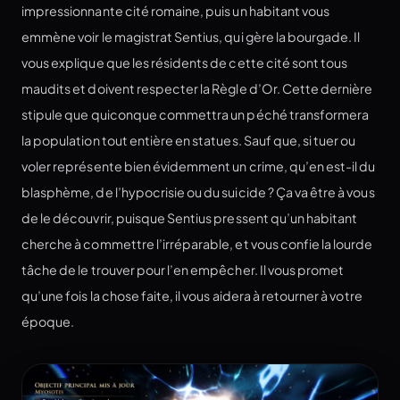
impressionnante cité romaine, puis un habitant vous
emmène voir le magistrat Sentius, qui gère la bourgade. Il
vous explique que les résidents de cette cité sont tous
maudits et doivent respecter la Règle d’Or. Cette dernière
stipule que quiconque commettra un péché transformera
la population tout entière en statues. Sauf que, si tuer ou
voler représente bien évidemment un crime, qu’en est-il du
blasphème, de l’hypocrisie ou du suicide ? Ça va être à vous
de le découvrir, puisque Sentius pressent qu’un habitant
cherche à commettre l’irréparable, et vous confie la lourde
tâche de le trouver pour l’en empêcher. Il vous promet
qu’une fois la chose faite, il vous aidera à retourner à votre
époque.