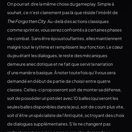
On pourrait dire la même chose du gameplay. Simple à
souhait, ce n’est clairement pas là que réside l’intérêt de
The Forgotten City
. Au-delà des actions classiques
comme sprinter, vous serez confrontés à certaines phases
de combat. Sans être époustouflantes, elles maintiennent
malgré tout le rythme et remplissent leur fonction. Le cœur
du jeu étant les dialogues, le reste des mécaniques
demeure anecdotique et ne fait que servir la narration
d’une manière basique. À noter toutefois qu’il vous sera
demandé en début de partie de choisir entre quatre
classes. Celles-ci proposeront soit de monter sa défense,
soit de posséder un pistolet avec 10 balles (qui seront les
seules balles disponibles dans le jeu), soit de courir plus vite,
soit d’être un spécialiste de l’Antiquité, octroyant des choix
de dialogues supplémentaires. S’ils ne changent pas