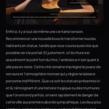
Enfin si, il y a tout de même une certaine tension.
Recommencer une nouvelle boucle transforme tous les
habitants en statue, tandis que vous courez aussi vite que
possible vers le portail. Et justement, si l’écriture est
assurément le point fort du titre, l’ambiance n’est quant à
elle pas en reste. Cette cité romaine imprègne le joueur de
son aura et l’atmosphère morose qui y règne ne laissera
personne indifférent. Que ce soit les statues présentes ici
et là, témoignant d’une histoire tragique ou des murmures
que l’on entend parfois, on sent rapidement le danger de
cette ville aux premiers abords sympathique. Les lieux plus
sombres, comme les grottes ou certains bâtiments mal