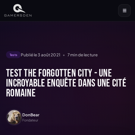
Publié le
3 août 2021
•
7
min de lecture
Tests
Test The Forgotten City - une
incroyable enquête dans une cité
romaine
DonBear
Fondateur