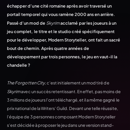
échapper d’une cité romaine après avoir traversé un
portail temporel qui vous ramène 2000 ans en arrière.
Passé d’un mod de
Skyrim
acclamé par les joueurs à un
jeu complet, le titre et le studio créé spécifiquement
pour le développer, Modern Storyteller, ont fait un sacré
bout de chemin. Après quatre années de
développement par trois personnes, le jeu en vaut-il la
chandelle ?
The Forgotten City
, c’est initialement un mod tiré de
Skyrim
avec un succès retentissant. En effet, pas moins de
3 millions de joueurs l’ont téléchargé, et il a même gagné le
prix national de la Writers’ Guild. Devant une telle réussite,
l’équipe de 3 personnes composant Modern Storyteller
s’est décidée à proposer le jeu dans une version stand-