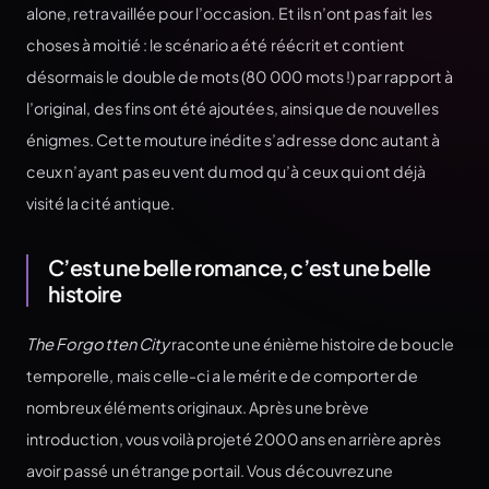
alone, retravaillée pour l’occasion. Et ils n’ont pas fait les
choses à moitié : le scénario a été réécrit et contient
désormais le double de mots (80 000 mots !) par rapport à
l’original, des fins ont été ajoutées, ainsi que de nouvelles
énigmes. Cette mouture inédite s’adresse donc autant à
ceux n’ayant pas eu vent du mod qu’à ceux qui ont déjà
visité la cité antique.
C’est une belle romance, c’est une belle
histoire
The Forgotten City
raconte une énième histoire de boucle
temporelle, mais celle-ci a le mérite de comporter de
nombreux éléments originaux. Après une brève
introduction, vous voilà projeté 2000 ans en arrière après
avoir passé un étrange portail. Vous découvrez une