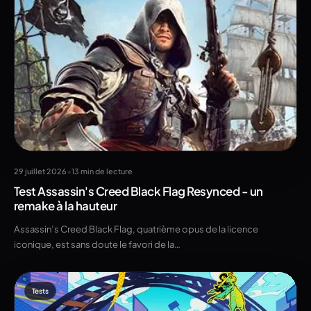
•
29 juillet 2026
13 min de lecture
Test Assassin's Creed Black Flag Resynced - un
remake à la hauteur
Assassin’s Creed Black Flag, quatrième opus de la licence
iconique, est sans doute le favori de la…
Tests