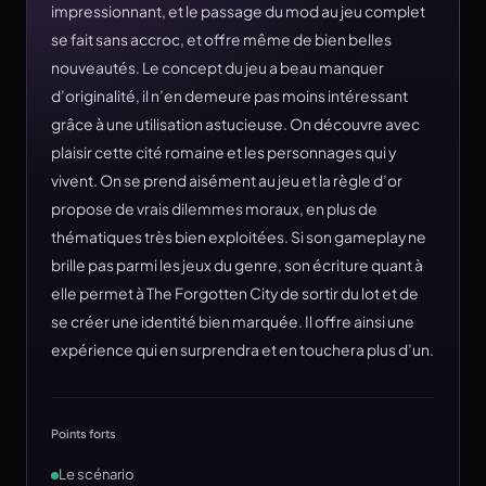
impressionnant, et le passage du mod au jeu complet
se fait sans accroc, et offre même de bien belles
nouveautés. Le concept du jeu a beau manquer
d’originalité, il n’en demeure pas moins intéressant
grâce à une utilisation astucieuse. On découvre avec
plaisir cette cité romaine et les personnages qui y
vivent. On se prend aisément au jeu et la règle d’or
propose de vrais dilemmes moraux, en plus de
thématiques très bien exploitées. Si son gameplay ne
brille pas parmi les jeux du genre, son écriture quant à
elle permet à The Forgotten City de sortir du lot et de
se créer une identité bien marquée. Il offre ainsi une
expérience qui en surprendra et en touchera plus d’un.
Points forts
Le scénario