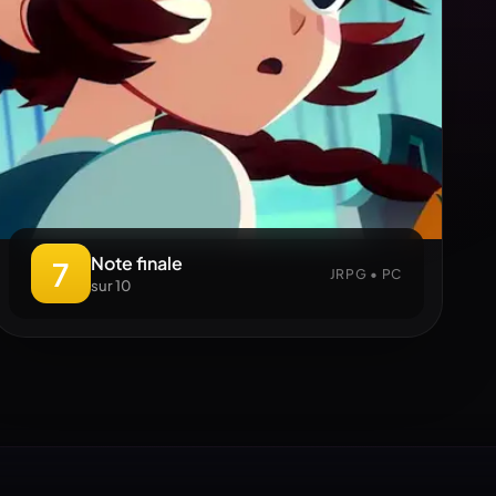
Note finale
7
JRPG • PC
sur 10