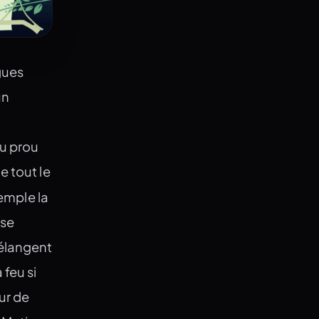
gues
un
ou prou
e tout le
emple la
 se
élangent
feu si
our de