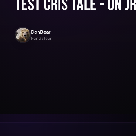
Test Cris Tale - Un 
DonBear
Fondateur