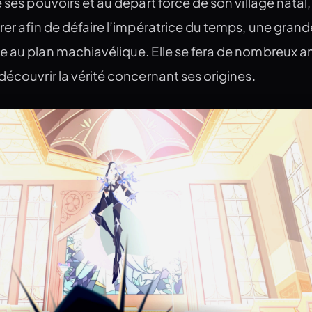
 ses pouvoirs et au départ forcé de son village natal, 
rer afin de défaire l’impératrice du temps, une grand
 au plan machiavélique. Elle se fera de nombreux am
découvrir la vérité concernant ses origines.