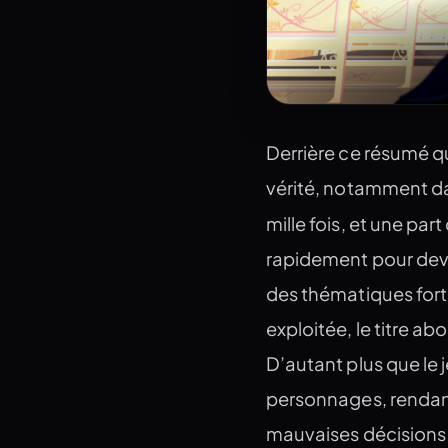
Derrière ce résumé qu
vérité, notamment dan
mille fois, et une par
rapidement pour deveni
des thématiques forte
exploitée, le titre ab
D’autant plus que le
personnages, rendant 
mauvaises décisions 