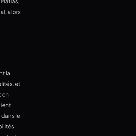
 Matias,
al, alors
nt la
lités, et
t en
vient
t dans le
ilités