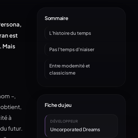
Sommaire
Persona,
L’histoire du temps
ran est
. Mais
Pas l’temps d’niaiser
Entre modernité et
classicisme
 nom –,
Fiche du jeu
 obtient,
ité à
DÉVELOPPEUR
du futur.
Uncorporated Dreams