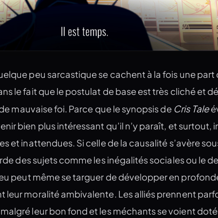
elque peu sarcastique se cachent à la fois une part
s le fait que le postulat de base est très cliché et dé
Cris Tale
t de mauvaise foi. Parce que le synopsis de
é
r bien plus intéressant qu’il n’y paraît, et surtout, 
s et inattendues. Si celle de la causalité s’avère sou
orde des sujets comme les inégalités sociales ou le de
 jeu peut même se targuer de développer en profond
leur moralité ambivalente. Les alliés prennent parf
malgré leur bon fond et les méchants se voient doté