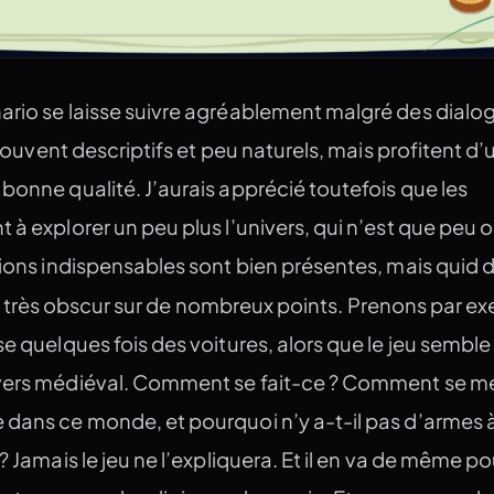
ario se laisse suivre agréablement malgré des dialo
s souvent descriptifs et peu naturels, mais profitent d’
bonne qualité. J’aurais apprécié toutefois que les
 à explorer un peu plus l’univers, qui n’est que peu 
tions indispensables sont bien présentes, mais quid d
 très obscur sur de nombreux points. Prenons par ex
se quelques fois des voitures, alors que le jeu semble
ivers médiéval. Comment se fait-ce ? Comment se m
dans ce monde, et pourquoi n’y a-t-il pas d’armes à 
? Jamais le jeu ne l’expliquera. Et il en va de même p