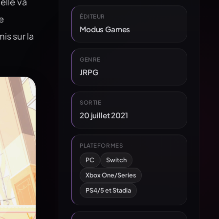
elle va
ÉDITEUR
e
Modus Games
is sur la
GENRE
JRPG
SORTIE
20 juillet 2021
PLATEFORMES
PC
Switch
Xbox One/Series
PS4/5 et Stadia