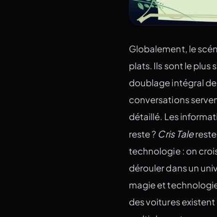
Globalement, le scén
plats. Ils sont le plu
doublage intégral de 
conversations servent
détaillé. Les informa
Cris Tale
reste ?
reste
technologie : on croi
dérouler dans un un
magie et technologie 
des voitures existent 