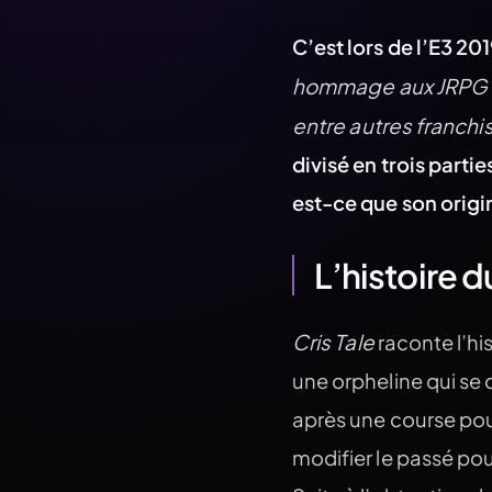
C’est lors de l’E3 20
hommage aux JRPG 
entre autres franchi
divisé en trois part
est-ce que son origina
L’histoire 
Cris Tale
raconte l’hi
une orpheline qui se 
après une course pou
modifier le passé pou